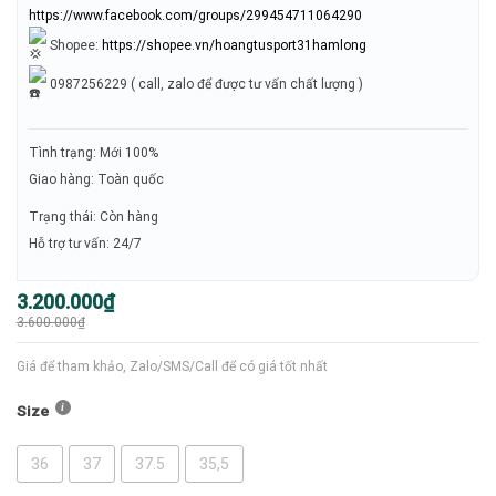
https://www.facebook.com/groups/299454711064290
Shopee:
https://shopee.vn/hoangtusport31hamlong
0987256229 ( call, zalo để được tư vấn chất lượng )
Tình trạng: Mới 100%
Giao hàng: Toàn quốc
Trạng thái: Còn hàng
Hỗ trợ tư vấn: 24/7
Giá
Giá
3.200.000
₫
gốc
hiện
3.600.000
₫
là:
tại
3.600.000₫.
là:
3.200.000₫.
Giá để tham khảo, Zalo/SMS/Call để có giá tốt nhất
Size
36
37
37.5
35,5