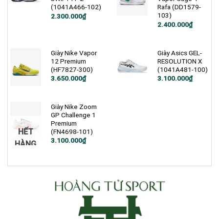
(1041A466-102)
Rafa (DD1579-
103)
2.300.000
₫
Giá
Giá
2.400.000
₫
gốc
hiện
là:
tại
4.600.000₫.
là:
2.400.000₫.
Giày Nike Vapor
Giày Asics GEL-
12 Premium
RESOLUTION X
(HF7827-300)
(1041A481-100)
Giá
Giá
Giá
Giá
3.650.000
₫
3.100.000
₫
gốc
hiện
gốc
hiện
là:
tại
là:
tại
4.990.000₫.
là:
3.533.000₫.
là:
3.650.000₫.
3.100.000₫.
Giày Nike Zoom
GP Challenge 1
Premium
HẾT
(FN4698-101)
3.100.000
₫
HÀNG