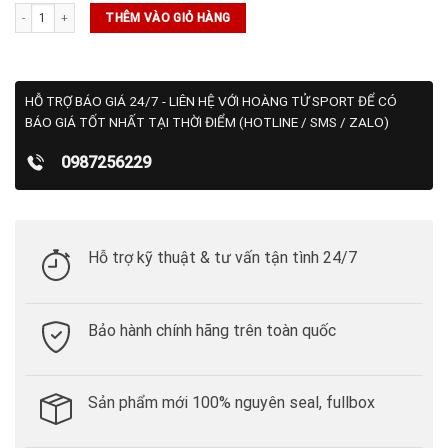
Giày Asics GEL-RESOLUTION X (1041A481-102) số lượng
THÊM VÀO GIỎ HÀNG
HỖ TRỢ BÁO GIÁ 24/7 - LIÊN HỆ VỚI HOÀNG TỬ SPORT ĐỂ CÓ
BÁO GIÁ TỐT NHẤT TẠI THỜI ĐIỂM (HOTLINE / SMS / ZALO)
0987256229
Hỗ trợ kỹ thuật & tư vấn tận tình 24/7
Bảo hành chính hãng trên toàn quốc
Sản phẩm mới 100% nguyên seal, fullbox