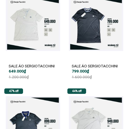
SALE ÁO SERGIOTACCHINI
SALE ÁO SERGIOTACCHINI
Giá
Giá
Giá
Giá
649.000
₫
799.000
₫
gốc
hiện
gốc
hiện
1.200.000
₫
1.600.000
₫
là:
tại
là:
tại
1.200.000₫.
là:
1.600.000₫.
là:
649.000₫.
799.000₫.
47% off
44% off