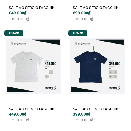
SALE ÁO SERGIOTACCHINI
SALE ÁO SERGIOTACCHINI
Giá
Giá
Giá
Giá
849.000
₫
699.000
₫
gốc
hiện
gốc
hiện
1.600.000
₫
1.500.000
₫
là:
tại
là:
tại
1.600.000₫.
là:
1.500.000₫.
là:
849.000₫.
699.000₫.
63% off
67% off
SALE ÁO SERGIOTACCHINI
SALE ÁO SERGIOTACCHINI
Giá
Giá
Giá
Giá
449.000
₫
399.000
₫
gốc
hiện
gốc
hiện
1.200.000
₫
1.200.000
₫
là:
tại
là:
tại
1.200.000₫.
là:
1.200.000₫.
là:
449.000₫.
399.000₫.