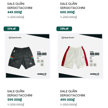
SALE QUẦN
SALE QUẦN
SERGIOTACCHINI
SERGIOTACCHINI
Giá
Giá
Giá
Giá
449.000
₫
600.000
₫
gốc
hiện
gốc
hiện
1.200.000
₫
1.200.000
₫
là:
tại
là:
tại
1.200.000₫.
là:
1.200.000₫.
là:
449.000₫.
600.000₫.
50% off
58% off
SALE QUẦN
SALE QUẦN
SERGIOTACCHINI
SERGIOTACCHINI
Giá
Giá
Giá
Giá
599.000
₫
499.000
₫
gốc
hiện
gốc
hiện
1.200.000
₫
1.200.000
₫
là:
tại
là:
tại