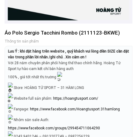
Áo Polo Sergio Tacchini Rombo (2111123-BKWE)
Thông tin sản phẩm
Lưu Ý : khi đặt hàng trên website , quý khách vui lòng điền SIZE cần đặt
vào trong phần lời nhắn /ghi chú . Xin cảm ơn !
Với 28 năm chuyên phân phối hàng thể thao chính hãng. Hoàng Tử
Sport tự hào cam kết chỉ bán hàng auth
100% , giá tốt nhất thị trường
Store: HOÀNG TỬ SPORT – 31 HÀM LONG
Website full sản phẩm:
https://hoangtusport.com/
Fanpage:
https://www.facebook.com/Hoangtusport.31hamlong
Nhóm săn sale Auth:
https://www.facebook.com/groups/299454711064290
0243.9431246 – 0913207749 – 0987256229.