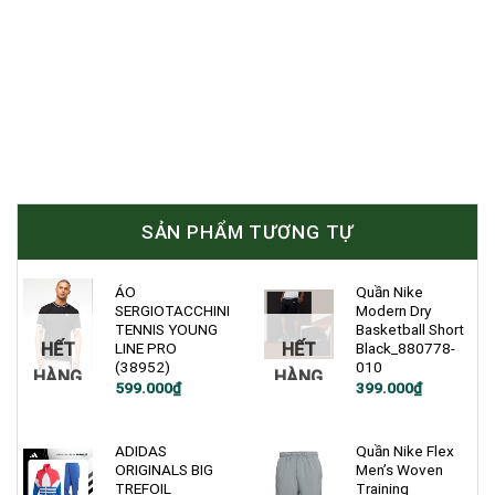
SẢN PHẨM TƯƠNG TỰ
ÁO
Quần Nike
SERGIOTACCHINI
Modern Dry
TENNIS YOUNG
Basketball Short
HẾT
HẾT
LINE PRO
Black_880778-
(38952)
010
HÀNG
HÀNG
Giá
Giá
Giá
Giá
599.000
₫
399.000
₫
gốc
hiện
gốc
hiện
là:
tại
là:
tại
1.200.000₫.
là:
900.000₫.
là:
599.000₫.
399.000₫.
ADIDAS
Quần Nike Flex
ORIGINALS BIG
Men’s Woven
TREFOIL
Training