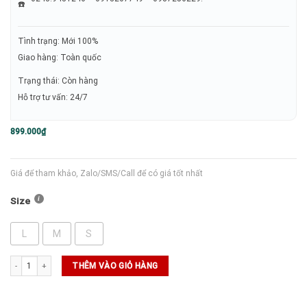
Tình trạng: Mới 100%
Giao hàng: Toàn quốc
Trạng thái: Còn hàng
Hỗ trợ tư vấn: 24/7
899.000
₫
Giá để tham khảo, Zalo/SMS/Call để có giá tốt nhất
Size
L
M
S
Áo Polo Sergio Tacchini Rombo (2111123-BKWE) số lượng
THÊM VÀO GIỎ HÀNG