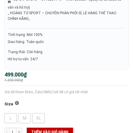
vấn và hỗ trợ)
_ HOÀNG TỬ SPORT – CHUYÊN PHÂN PHỐI SỈ, LẺ HÀNG THỂ THAO
CHÍNH HÃNG_
Tình trạng: Mới 100%
Giao hàng: Toàn quốc
Trạng thái: Còn hàng
Hỗ trợ tư vấn: 24/7
Giá
Giá
499.000
₫
gốc
hiện
1.200.000
₫
là:
tại
1.200.000₫.
là:
499.000₫.
Giá để tham khảo, Zalo/SMS/Call để có giá tốt nhất
Size
L
M
XL
SALE QUẦN SERGIOTACCHINI số lượng
THÊM VÀO GIỎ HÀNG