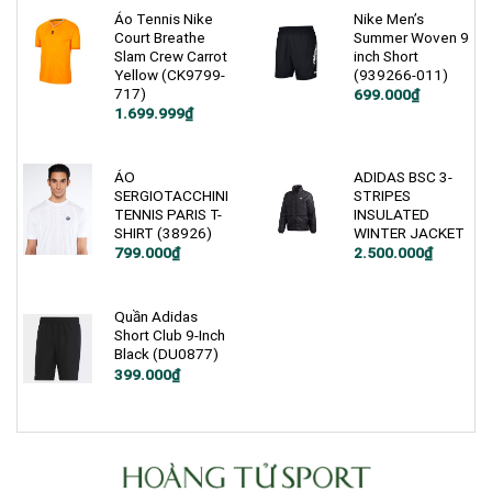
1.199.000₫.
Áo Tennis Nike
Nike Men’s
Court Breathe
Summer Woven 9
Slam Crew Carrot
inch Short
Yellow (CK9799-
(939266-011)
717)
Giá
Giá
699.000
₫
gốc
hiện
Giá
Giá
1.699.999
₫
là:
tại
gốc
hiện
1.200.000₫.
là:
là:
tại
699.000₫.
2.600.000₫.
là:
1.699.999₫.
ÁO
ADIDAS BSC 3-
SERGIOTACCHINI
STRIPES
TENNIS PARIS T-
INSULATED
SHIRT (38926)
WINTER JACKET
Giá
Giá
799.000
₫
2.500.000
₫
gốc
hiện
là:
tại
3.500.000₫.
là:
2.500.000₫.
Quần Adidas
Short Club 9-Inch
Black (DU0877)
Giá
Giá
399.000
₫
gốc
hiện
là:
tại
900.000₫.
là:
399.000₫.