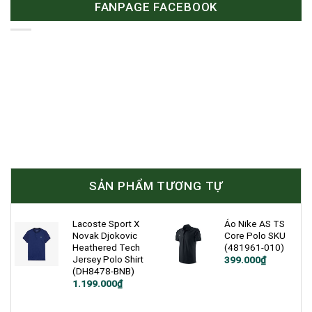
FANPAGE FACEBOOK
SẢN PHẨM TƯƠNG TỰ
Lacoste Sport X
Áo Nike AS TS
Novak Djokovic
Core Polo SKU
Heathered Tech
(481961-010)
Jersey Polo Shirt
Giá
Giá
399.000
₫
gốc
hiện
(DH8478-BNB)
là:
tại
Giá
Giá
1.199.000
₫
1.000.000₫.
là:
gốc
hiện
399.000₫.
là:
tại
3.200.000₫.
là: