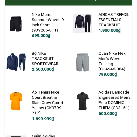
Nike Men’s
ADIDAS TREFOIL
Summer Woven 9
ESSENTIALS
inch Short
TRACKSUIT
(939266-011)
Giá
Giá
1.900.000
₫
gốc
hiện
Giá
Giá
699.000
₫
là:
tại
gốc
hiện
2.500.000₫.
là:
là:
tại
1.900.000₫.
1.200.000₫.
là:
699.000₫.
Bộ NIKE
Quần Nike Flex
TRACKSUIT
Men’s Woven
SPORTSWEAR
Training
(CU4946-084)
2.500.000
₫
Giá
Giá
799.000
₫
gốc
hiện
là:
tại
1.200.000₫.
là:
799.000₫.
Áo Tennis Nike
Adidas Barricade
Court Breathe
Engineered Men’s
Slam Crew Carrot
Polo DOMINIC
Yellow (CK9799-
THIEM (CD3161)
717)
Giá
Giá
600.000
₫
gốc
hiện
Giá
Giá
1.699.999
₫
là:
tại
gốc
hiện
1.200.000₫.
là:
là:
tại
600.000₫.
2.600.000₫.
là:
1.699.999₫.
Quần Adidas