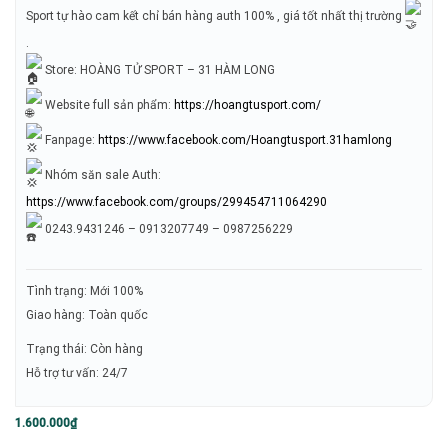
Sport tự hào cam kết chỉ bán hàng auth 100% , giá tốt nhất thị trường
.
Store: HOÀNG TỬ SPORT – 31 HÀM LONG
Website full sản phẩm:
https://hoangtusport.com/
Fanpage:
https://www.facebook.com/Hoangtusport.31hamlong
Nhóm săn sale Auth:
https://www.facebook.com/groups/299454711064290
0243.9431246 – 0913207749 – 0987256229
Tình trạng: Mới 100%
Giao hàng: Toàn quốc
Trạng thái: Còn hàng
Hỗ trợ tư vấn: 24/7
1.600.000
₫