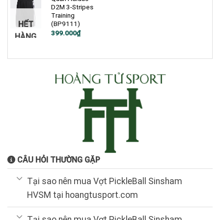
D2M 3-Stripes
Training
HẾT
(BP9111)
Giá
Giá
399.000
₫
HÀNG
gốc
hiện
là:
tại
900.000₫.
là:
399.000₫.
CÂU HỎI THƯỜNG GẶP
Tại sao nên mua Vợt PickleBall Sinsham
HVSM tại hoangtusport.com
Tại sao nên mua Vợt PickleBall Sinsham