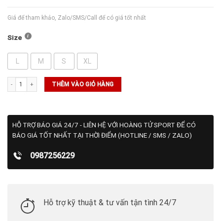
Giá để tham khảo, Zalo/SMS/Call để có giá tốt nhất
Size
L
M
S
XL
Quần Ngắn Sergio Tacchini Geo (22166365-BLK) số lượng
THÊM VÀO GIỎ HÀNG
HỖ TRỢ BÁO GIÁ 24/7 - LIÊN HỆ VỚI HOÀNG TỬ SPORT ĐỂ CÓ
BÁO GIÁ TỐT NHẤT TẠI THỜI ĐIỂM (HOTLINE / SMS / ZALO)
0987256229
Hỗ trợ kỹ thuật & tư vấn tận tình 24/7