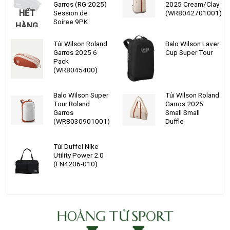
Garros (RG 2025)
2025 Cream/Clay
HẾT
Session de
(WR8042701001)
Soiree 9PK
HÀNG
Túi Wilson Roland
Balo Wilson Laver
Garros 2025 6
Cup Super Tour
Pack
(WR8045400)
Balo Wilson Super
Túi Wilson Roland
Tour Roland
Garros 2025
Garros
Small Small
(WR8030901001)
Duffle
Túi Duffel Nike
Utility Power 2.0
(FN4206-010)