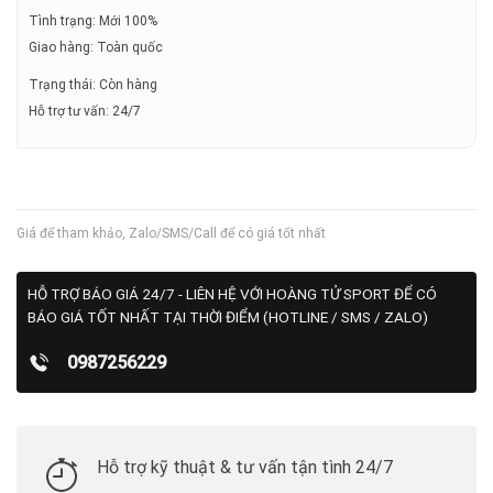
Tình trạng: Mới 100%
Giao hàng: Toàn quốc
Trạng thái: Còn hàng
Hỗ trợ tư vấn: 24/7
Giá để tham khảo, Zalo/SMS/Call để có giá tốt nhất
HỖ TRỢ BÁO GIÁ 24/7 - LIÊN HỆ VỚI HOÀNG TỬ SPORT ĐỂ CÓ
BÁO GIÁ TỐT NHẤT TẠI THỜI ĐIỂM (HOTLINE / SMS / ZALO)
0987256229
Hỗ trợ kỹ thuật & tư vấn tận tình 24/7