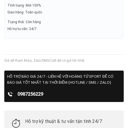
Tình trạng: Mới 100%
Giao hàng: Toàn quốc
Trạng thái: Còn hàng
Hỗ trợ tư vấn: 24/7
Giá để tham khảo, Zalo/SMS/Call để có giá tốt nhất
HỖ TRỢ BÁO GIÁ 24/7 - LIÊN HỆ VỚI HOÀNG TỬ SPORT ĐỂ CÓ
BÁO GIÁ TỐT NHẤT TẠI THỜI ĐIỂM (HOTLINE / SMS / ZALO)
0987256229
Hỗ trợ kỹ thuật & tư vấn tận tình 24/7