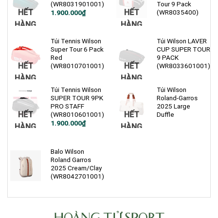
(WR8031901001)
Tour 9 Pack
HẾT
HẾT
(WR8035400)
1.900.000
₫
HÀNG
HÀNG
Túi Tennis Wilson
Túi Wilson LAVER
Super Tour 6 Pack
CUP SUPER TOUR
Red
9 PACK
HẾT
HẾT
(WR8010701001)
(WR8033601001)
HÀNG
HÀNG
Túi Tennis Wilson
Túi Wilson
SUPER TOUR 9PK
Roland-Garros
PRO STAFF
2025 Large
HẾT
HẾT
(WR8010601001)
Duffle
Giá
Giá
1.900.000
₫
HÀNG
HÀNG
gốc
hiện
là:
tại
2.600.000₫.
là:
1.900.000₫.
Balo Wilson
Roland Garros
2025 Cream/Clay
(WR8042701001)