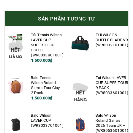
SẢN PHẨM TƯƠNG TỰ
Túi Tennis Wilson
TÚI WILSON
LAVER CUP
DUFFLE BLADE V9
SUPER TOUR
(WR8032101001)
HẾT
DUFFEL
(WR8033801001)
HÀNG
1.500.000
₫
Balo Tennis
Túi Wilson LAVER
Wilson Roland-
CUP SUPER TOUR
Garros Tour Clay
9 PACK
HẾT
2 Pack
(WR8033601001)
1.500.000
₫
HÀNG
Balo Wilson
Balo Wilson
LAVER CUP
Roland Garros
(WR8033701001)
2026 Team JR –
(WR8053601001)