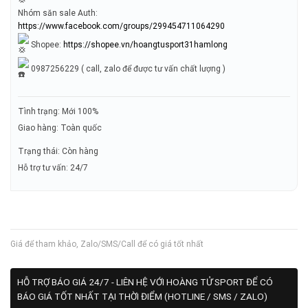
Nhóm săn sale Auth:
https://www.facebook.com/groups/299454711064290
Shopee:
https://shopee.vn/hoangtusport31hamlong
0987256229 ( call, zalo để được tư vấn chất lượng )
Tình trạng: Mới 100%
Giao hàng: Toàn quốc
Trạng thái: Còn hàng
Hỗ trợ tư vấn: 24/7
Giá để tham khảo, Zalo/SMS/Call để có giá tốt nhất
HỖ TRỢ BÁO GIÁ 24/7 - LIÊN HỆ VỚI HOÀNG TỬ SPORT ĐỂ CÓ
BÁO GIÁ TỐT NHẤT TẠI THỜI ĐIỂM (HOTLINE / SMS / ZALO)