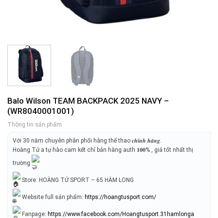
Balo Wilson TEAM BACKPACK 2025 NAVY –
(WR8040001001)
Thông tin sản phẩm
Với 30 năm chuyên phân phối hàng thể thao 𝒄𝒉𝒊́𝒏𝒉 𝒉𝒂̃𝒏𝒈.
Hoàng Tử a tự hào cam kết chỉ bán hàng auth 𝟏𝟎𝟎% , giá tốt nhất thị
trường
Store: HOÀNG TỬ SPORT – 65 HÀM LONG
Website full sản phẩm:
https://hoangtusport.com/
Fanpage:
https://www.facebook.com/Hoangtusport.31hamlonga