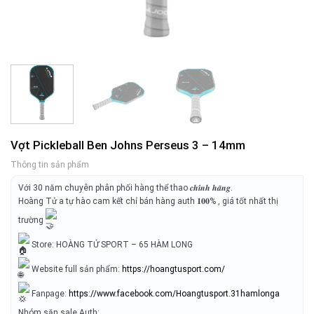
Vợt Pickleball Ben Johns Perseus 3 – 14mm
Thông tin sản phẩm
Với 30 năm chuyên phân phối hàng thể thao 𝒄𝒉𝒊́𝒏𝒉 𝒉𝒂̃𝒏𝒈.
Hoàng Tử a tự hào cam kết chỉ bán hàng auth 𝟏𝟎𝟎% , giá tốt nhất thị
trường
Store: HOÀNG TỬ SPORT – 65 HÀM LONG
Website full sản phẩm:
https://hoangtusport.com/
Fanpage:
https://www.facebook.com/Hoangtusport.31hamlonga
Nhóm săn sale Auth: