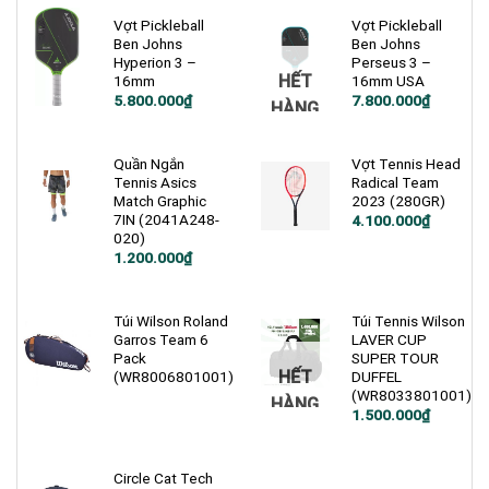
Vợt Pickleball
Vợt Pickleball
Ben Johns
Ben Johns
Hyperion 3 –
Perseus 3 –
HẾT
16mm
16mm USA
Giá
Giá
5.800.000
₫
7.800.000
₫
HÀNG
gốc
hiện
là:
tại
7.200.000₫.
là:
5.800.000₫.
Quần Ngắn
Vợt Tennis Head
Tennis Asics
Radical Team
Match Graphic
2023 (280GR)
7IN (2041A248-
4.100.000
₫
020)
1.200.000
₫
Túi Wilson Roland
Túi Tennis Wilson
Garros Team 6
LAVER CUP
Pack
SUPER TOUR
HẾT
(WR8006801001)
DUFFEL
(WR8033801001)
HÀNG
1.500.000
₫
Circle Cat Tech