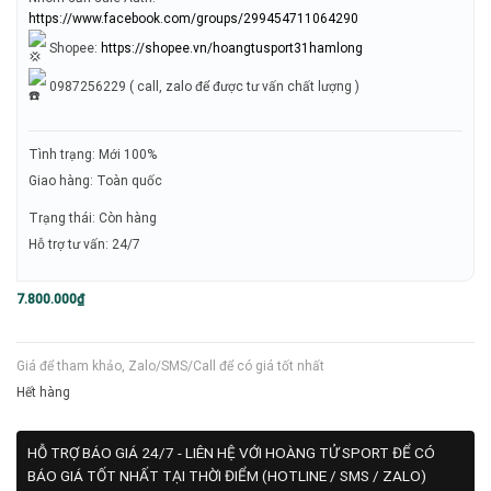
https://www.facebook.com/groups/299454711064290
Shopee:
https://shopee.vn/hoangtusport31hamlong
0987256229 ( call, zalo để được tư vấn chất lượng )
Tình trạng: Mới 100%
Giao hàng: Toàn quốc
Trạng thái: Còn hàng
Hỗ trợ tư vấn: 24/7
7.800.000
₫
Giá để tham khảo, Zalo/SMS/Call để có giá tốt nhất
Hết hàng
HỖ TRỢ BÁO GIÁ 24/7 - LIÊN HỆ VỚI HOÀNG TỬ SPORT ĐỂ CÓ
BÁO GIÁ TỐT NHẤT TẠI THỜI ĐIỂM (HOTLINE / SMS / ZALO)