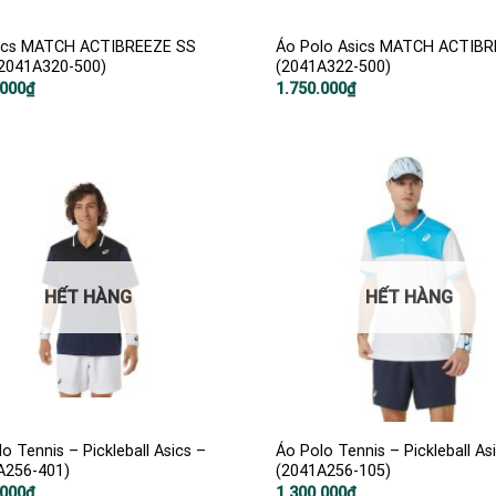
ics MATCH ACTIBREEZE SS
Áo Polo Asics MATCH ACTIB
2041A320-500)
(2041A322-500)
.000
₫
1.750.000
₫
HẾT HÀNG
HẾT HÀNG
o Tennis – Pickleball Asics –
Áo Polo Tennis – Pickleball As
A256-401)
(2041A256-105)
.000
₫
1.300.000
₫