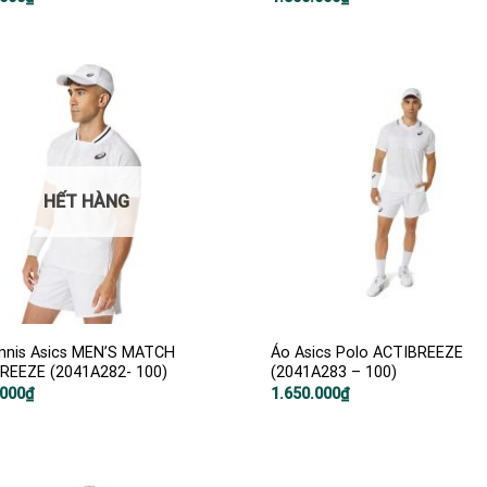
HẾT HÀNG
nnis Asics MEN’S MATCH
Áo Asics Polo ACTIBREEZE
REEZE (2041A282- 100)
(2041A283 – 100)
.000
₫
1.650.000
₫