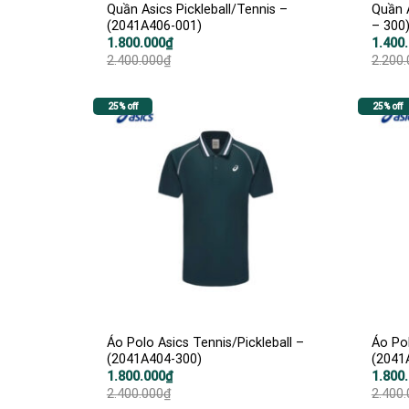
Quần Asics Pickleball/Tennis –
Quần 
(2041A406-001)
– 300
Giá
Giá
Giá
Giá
1.800.000
₫
1.400
gốc
hiện
gốc
hiện
2.400.000
₫
2.200
là:
tại
là:
tại
2.400.000₫.
là:
2.200.
là:
1.800.000₫.
1.400.
25% off
25% off
Áo Polo Asics Tennis/Pickleball –
Áo Pol
(2041A404-300)
(2041
Giá
Giá
Giá
Giá
1.800.000
₫
1.800
gốc
hiện
gốc
hiện
2.400.000
₫
2.400
là:
tại
là:
tại