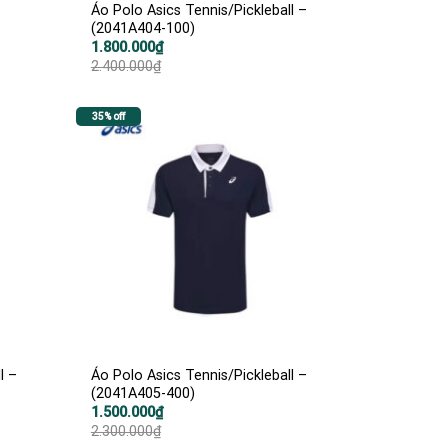
Áo Polo Asics Tennis/Pickleball –
(2041A404-100)
Giá
Giá
1.800.000
₫
gốc
hiện
2.400.000
₫
là:
tại
2.400.000₫.
là:
1.800.000₫.
35% off
l –
Áo Polo Asics Tennis/Pickleball –
(2041A405-400)
Giá
Giá
1.500.000
₫
gốc
hiện
2.300.000
₫
là:
tại