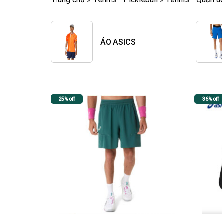
ÁO ASICS
25% off
36% off