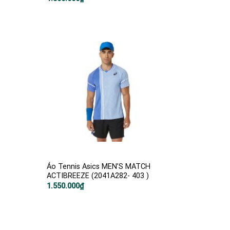
Áo Tennis Asics MEN’S MATCH
ACTIBREEZE (2041A282- 403 )
1.550.000
₫