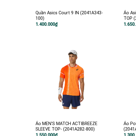
Quần Asics Court 9 IN (2041A343-
Áo As
100)
TOP (
1.400.000
₫
1.650
Áo MEN’S MATCH ACTIBREEZE
Áo Pol
SLEEVE TOP- (2041A282-800)
(2041
1.550.000
₫
1.300