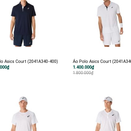
lo Asics Court (2041A340-400)
Áo Polo Asics Court (2041A34
Giá
Giá
.000
₫
1.400.000
₫
gốc
hiện
1.800.000
₫
là:
tại
1.800.000₫.
là:
1.400.000₫.