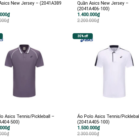
Asics New Jersey – (2041A389
Quần Asics New Jersey –
)
(2041A406-100)
Giá
Giá
.000
₫
1.400.000
₫
gốc
hiện
.000
₫
2.200.000
₫
là:
tại
000₫.
2.200.000₫.
là:
000₫.
1.400.000₫.
35% off
o Asics Tennis/Pickleball –
Áo Polo Asics Tennis/Picklebal
A404-500)
(2041A405-100)
Giá
Giá
.000
₫
1.500.000
₫
gốc
hiện
.000
₫
2.300.000
₫
là:
tại