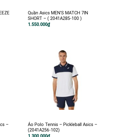
REEZE
Quần Asics MEN’S MATCH 7IN
SHORT – ( 2041A285-100 )
1.550.000
₫
ics –
Áo Polo Tennis – Pickleball Asics –
(2041A256-102)
1.300.000
₫