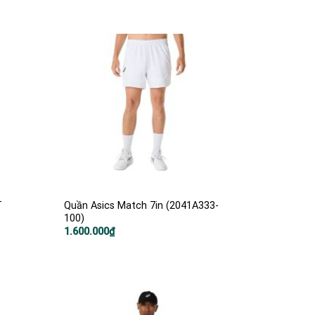
2.300.000₫.
là:
1.500.000₫.
T
Quần Asics Match 7in (2041A333-
100)
1.600.000
₫