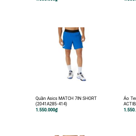
Quần Asics MATCH 7IN SHORT
Áo Te
(2041A285-414)
ACTIB
1.550.000
₫
1.550