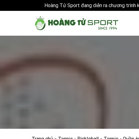
Hoàng Tử Sport đang diễn ra chương trình
Skip
to
content
Trang chủ
»
Tennis - Pickleball
»
Tennis - Quần á