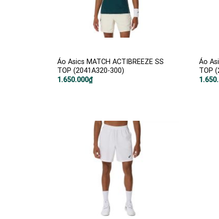
Áo Asics MATCH ACTIBREEZE SS
Áo As
TOP (2041A320-300)
TOP (
1.650.000
₫
1.650