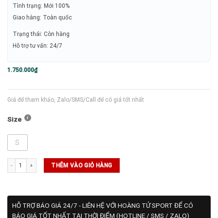
Tình trạng: Mới 100%
Giao hàng: Toàn quốc
Trạng thái: Còn hàng
Hỗ trợ tư vấn: 24/7
1.750.000
₫
Giá để tham khảo, Zalo/SMS/Call để có giá tốt nhất
Size
S
Áo Polo Asics MATCH ACTIBREEZE (2041A322-300) số lượng
THÊM VÀO GIỎ HÀNG
HỖ TRỢ BÁO GIÁ 24/7 - LIÊN HỆ VỚI HOÀNG TỬ SPORT ĐỂ CÓ
BÁO GIÁ TỐT NHẤT TẠI THỜI ĐIỂM (HOTLINE / SMS / ZALO)