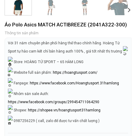
Áo Polo Asics MATCH ACTIBREEZE (2041A322-300)
Thông tin sản phẩm
Với 31 năm chuyên phân phối hàng thể thao chính hãng. Hoàng Tử
Sport tự hào cam kết chỉ bán hàng auth 100% , giá tốt nhất thị trường
Store: HOÀNG TỬ SPORT – 65 HÀM LONG
Website full sản phẩm:
https://hoangtusport.com/
Fanpage:
https://www.facebook.com/Hoangtusport.31hamlong
Nhóm săn sale Auth:
https://www.facebook.com/groups/299454711064290
Shopee:
https://shopee.vn/hoangtusport31hamlong
0987256229 ( call, zalo để được tư vấn chất lượng )