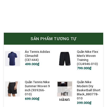
SẢN PHẨM TƯƠNG TỰ
Áo Tennis Adidas
Quần Nike Flex
Climachill
Men’s Woven
(CE1444)
Training
(CU4946-010)
Giá
Giá
499.000
₫
gốc
hiện
Giá
Giá
799.000
₫
là:
tại
gốc
hiện
1.200.000₫.
là:
là:
tại
499.000₫.
1.200.000₫.
là:
799.000₫.
Quần Tennis Nike
Quần Nike
Summer Woven 9
Modern Dry
inch (939266-
Basketball Short
HẾT
010)
Black_880778-
010
Giá
Giá
699.000
₫
HÀNG
gốc
hiện
Giá
Giá
399.000
₫
là:
tại
gốc
hiện