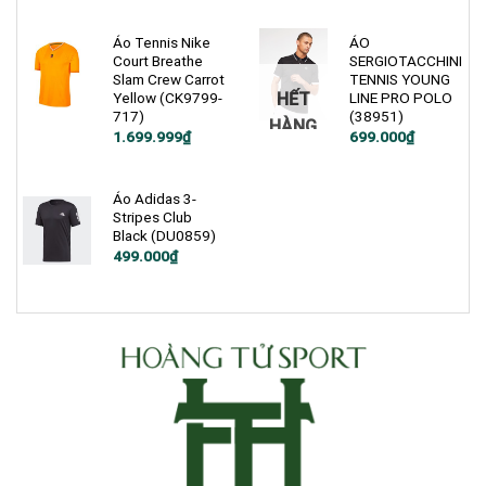
1.200.000₫.
là:
là:
tại
699.000₫.
900.000₫.
là:
399.000₫.
Áo Tennis Nike
ÁO
Court Breathe
SERGIOTACCHINI
Slam Crew Carrot
TENNIS YOUNG
HẾT
Yellow (CK9799-
LINE PRO POLO
717)
(38951)
HÀNG
Giá
Giá
1.699.999
₫
699.000
₫
gốc
hiện
là:
tại
2.600.000₫.
là:
1.699.999₫.
Áo Adidas 3-
Stripes Club
Black (DU0859)
Giá
Giá
499.000
₫
gốc
hiện
là:
tại
750.000₫.
là:
499.000₫.