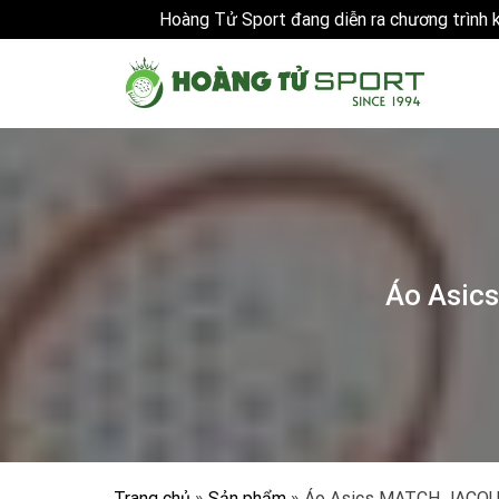
Hoàng Tử Sport đang diễn ra chương trình
Skip
to
content
Áo Asic
Trang chủ
»
Sản phẩm
»
Áo Asics MATCH JACQU