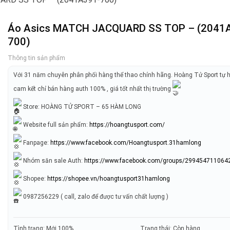
Áo Asics MATCH JACQUARD SS TOP – (2041
700)
Thông tin sản phẩm
Với 31 năm chuyên phân phối hàng thể thao chính hãng. Hoàng Tử Sport tự 
cam kết chỉ bán hàng auth 100% , giá tốt nhất thị trường
Store: HOÀNG TỬ SPORT – 65 HÀM LONG
Website full sản phẩm:
https://hoangtusport.com/
Fanpage:
https://www.facebook.com/Hoangtusport.31hamlong
Nhóm săn sale Auth:
https://www.facebook.com/groups/299454711064
Shopee:
https://shopee.vn/hoangtusport31hamlong
0987256229 ( call, zalo để được tư vấn chất lượng )
Tình trạng: Mới 100%
Trạng thái: Còn hàng