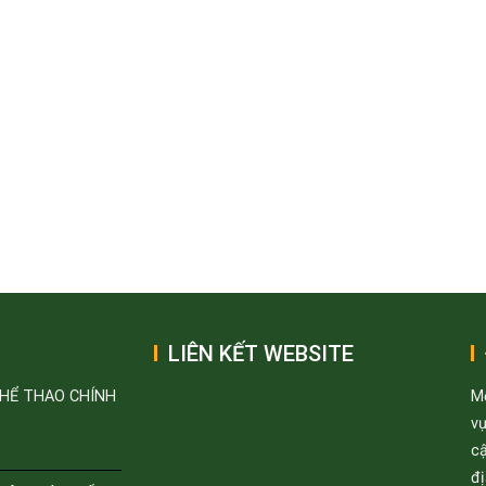
LIÊN KẾT WEBSITE
THỂ THAO CHÍNH
M
v
cậ
đị