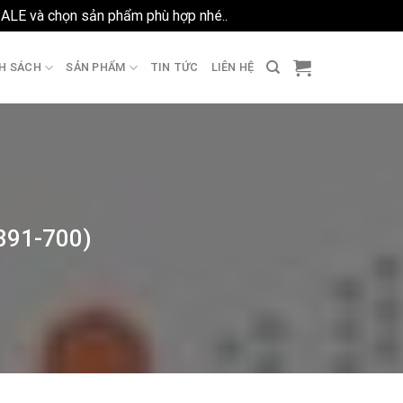
SALE và chọn sản phẩm phù hợp nhé..
Bỏ qua
H SÁCH
SẢN PHẨM
TIN TỨC
LIÊN HỆ
391-700)