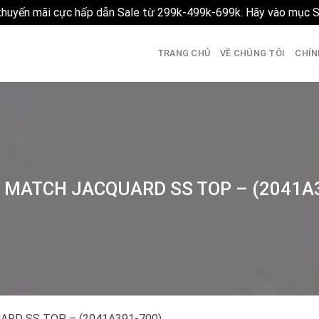
 khuyến mãi cực hấp dẫn Sale từ 299k-499k-699k. Hãy vào mục 
TRANG CHỦ
VỀ CHÚNG TÔI
CHÍN
s MATCH JACQUARD SS TOP – (2041A
ARD SS TOP – (2041A391-700)