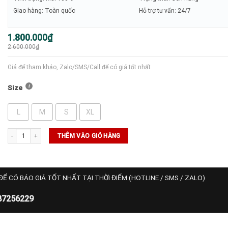
Giao hàng: Toàn quốc
Hỗ trợ tư vấn: 24/7
Giá
Giá
1.800.000
₫
gốc
hiện
2.600.000
₫
là:
tại
2.600.000₫.
là:
1.800.000₫.
Giá để tham khảo, Zalo/SMS/Call để có giá tốt nhất
Size
L
M
S
XL
Áo Asics MATCH JACQUARD SS TOP - (2041A391-700) số lượng
THÊM VÀO GIỎ HÀNG
ĐỂ CÓ BÁO GIÁ TỐT NHẤT TẠI THỜI ĐIỂM (HOTLINE / SMS / ZALO)
87256229