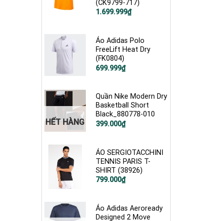
(CK9799-717)
Giá
Giá
1.699.999
₫
gốc
hiện
là:
tại
2.600.000₫.
là:
1.699.999₫.
Áo Adidas Polo
FreeLift Heat Dry
(FK0804)
Giá
Giá
699.999
₫
gốc
hiện
là:
tại
1.900.000₫.
là:
699.999₫.
Quần Nike Modern Dry
Basketball Short
Black_880778-010
HẾT HÀNG
Giá
Giá
399.000
₫
gốc
hiện
là:
tại
900.000₫.
là:
399.000₫.
ÁO SERGIOTACCHINI
TENNIS PARIS T-
SHIRT (38926)
799.000
₫
Áo Adidas Aeroready
Designed 2 Move