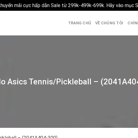
 khuyến mãi cực hấp dẫn Sale từ 299k-499k-699k. Hãy vào mục 
TRANG CHỦ
VỀ CHÚNG TÔI
CHÍN
lo Asics Tennis/Pickleball – (2041A40
ckleball – (2041A404-300)