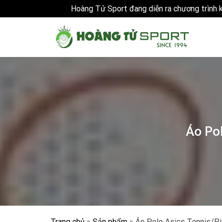
Hoàng Tử Sport đang diễn ra chương trình
Skip
to
content
Áo Po
Trang chủ
»
Sản phẩm
»
Áo Polo Asics Tennis/Pi