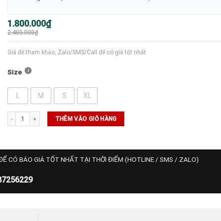
Giá
Giá
1.800.000
₫
gốc
hiện
2.400.000
₫
là:
tại
2.400.000₫.
là:
1.800.000₫.
Giá để tham khảo, Zalo/SMS/Call để có giá tốt nhất
Size
L
M
S
XL
Áo Polo Asics Tennis/Pickleball - (2041A404-300) số lượng
THÊM VÀO GIỎ HÀNG
ĐỂ CÓ BÁO GIÁ TỐT NHẤT TẠI THỜI ĐIỂM (HOTLINE / SMS / ZALO)
87256229