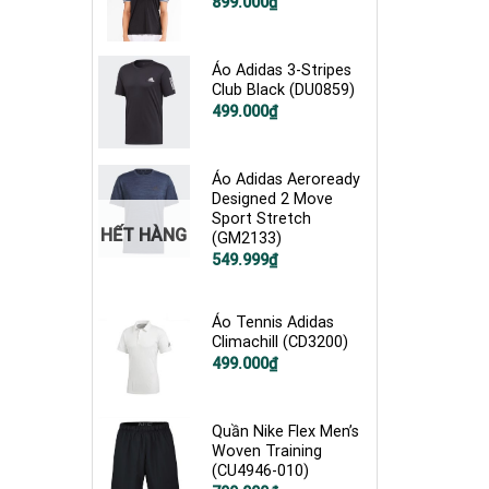
899.000
₫
Áo Adidas 3-Stripes
Club Black (DU0859)
Giá
Giá
499.000
₫
gốc
hiện
là:
tại
750.000₫.
là:
499.000₫.
Áo Adidas Aeroready
Designed 2 Move
Sport Stretch
HẾT HÀNG
(GM2133)
Giá
Giá
549.999
₫
gốc
hiện
là:
tại
900.000₫.
là:
549.999₫.
Áo Tennis Adidas
Climachill (CD3200)
Giá
Giá
499.000
₫
gốc
hiện
là:
tại
1.200.000₫.
là:
499.000₫.
Quần Nike Flex Men’s
Woven Training
(CU4946-010)