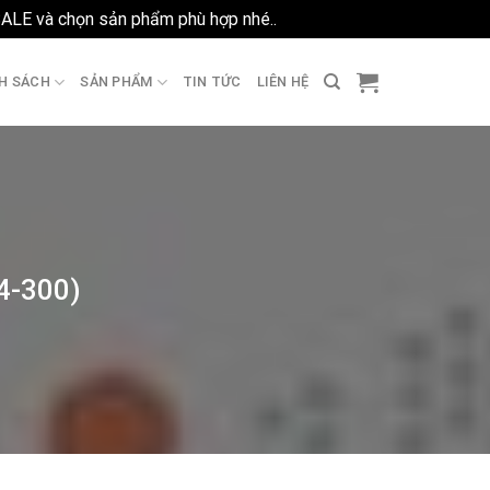
SALE và chọn sản phẩm phù hợp nhé..
Bỏ qua
H SÁCH
SẢN PHẨM
TIN TỨC
LIÊN HỆ
4-300)