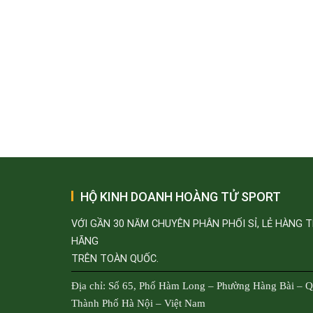
HỘ KINH DOANH HOÀNG TỬ SPORT
VỚI GẦN 30 NĂM CHUYÊN PHÂN PHỐI SỈ, LẺ HÀNG 
HÃNG
TRÊN TOÀN QUỐC.
Địa chỉ: Số 65, Phố Hàm Long – Phường Hàng Bài – 
Thành Phố Hà Nội – Việt Nam