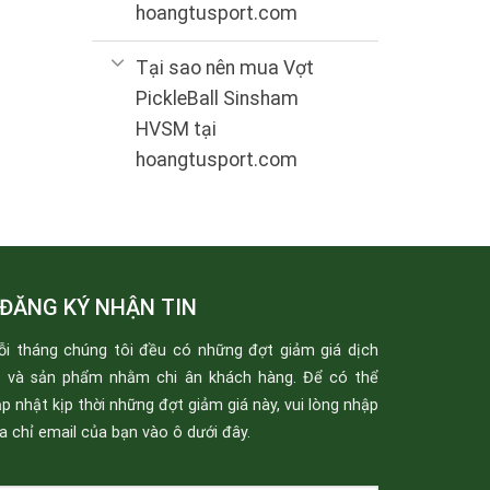
hoangtusport.com
Tại sao nên mua Vợt
PickleBall Sinsham
HVSM tại
hoangtusport.com
ĐĂNG KÝ NHẬN TIN
ỗi tháng chúng tôi đều có những đợt giảm giá dịch
ụ và sản phẩm nhằm chi ân khách hàng. Để có thể
p nhật kịp thời những đợt giảm giá này, vui lòng nhập
a chỉ email của bạn vào ô dưới đây.