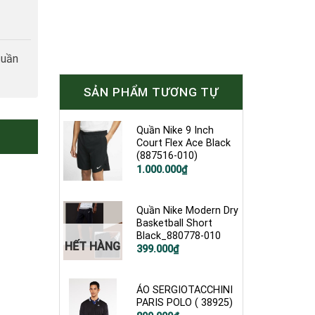
tuần
SẢN PHẨM TƯƠNG TỰ
Quần Nike 9 Inch
Court Flex Ace Black
(887516-010)
Giá
Giá
1.000.000
₫
gốc
hiện
là:
tại
1.600.000₫.
là:
1.000.000₫.
Quần Nike Modern Dry
Basketball Short
Black_880778-010
HẾT HÀNG
Giá
Giá
399.000
₫
gốc
hiện
là:
tại
900.000₫.
là:
399.000₫.
ÁO SERGIOTACCHINI
PARIS POLO ( 38925)