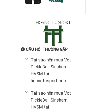
Giá
Giá
799.000
₫
gốc
hiện
là:
tại
1.200.000₫.
là:
799.000₫.
CÂU HỎI THƯỜNG GẶP
Tại sao nên mua Vợt
PickleBall Sinsham
HVSM tại
hoangtusport.com
Tại sao nên mua Vợt
PickleBall Sinsham
HVSM tại