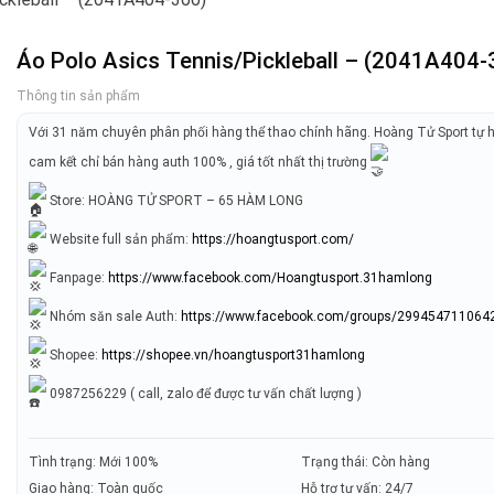
Áo Polo Asics Tennis/Pickleball – (2041A404-
Thông tin sản phẩm
Với 31 năm chuyên phân phối hàng thể thao chính hãng. Hoàng Tử Sport tự 
cam kết chỉ bán hàng auth 100% , giá tốt nhất thị trường
Store: HOÀNG TỬ SPORT – 65 HÀM LONG
Website full sản phẩm:
https://hoangtusport.com/
Fanpage:
https://www.facebook.com/Hoangtusport.31hamlong
Nhóm săn sale Auth:
https://www.facebook.com/groups/299454711064
Shopee:
https://shopee.vn/hoangtusport31hamlong
0987256229 ( call, zalo để được tư vấn chất lượng )
Tình trạng: Mới 100%
Trạng thái: Còn hàng
Giao hàng: Toàn quốc
Hỗ trợ tư vấn: 24/7