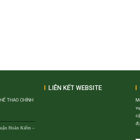
LIÊN KẾT WEBSITE
THỂ THAO CHÍNH
M
v
cậ
đị
Quận Hoàn Kiếm –