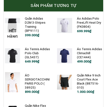
SẢN PHẨM TƯƠNG TỰ
Quần Adidas
Áo Adidas Polo
D2M 3-Stripes
FreeLift Heat Dry
Training
(FK0804)
HẾT
(BP9111)
Giá
Giá
699.999
₫
gốc
hiện
Giá
Giá
399.000
₫
HÀNG
là:
tại
gốc
hiện
1.900.000₫.
là:
là:
tại
699.999₫.
900.000₫.
là:
399.000₫.
Áo Tennis Adidas
Áo Tennis Adidas
Polo Club
Climachill
(GL5437)
(CE1444)
Giá
Giá
Giá
Giá
649.999
₫
499.000
₫
gốc
hiện
gốc
hiện
là:
tại
là:
tại
850.000₫.
là:
1.200.000₫.
là:
649.999₫.
499.000₫.
ÁO
Quần Nike 9 Inch
SERGIOTACCHINI
Court Flex Ace
PARIS POLO (
Black (887516-
38925)
010)
Giá
Giá
899.000
₫
1.000.000
₫
gốc
hiện
là:
tại
1.600.000₫.
là:
1.000.000₫.
Quần Nike Flex