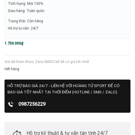
Tình trạng: Mới 100%
Giao hàng: Toàn quốc
Trạng thái: Còn hàng
Hỗ trợ tư vấn: 24/7
1.750.000
₫
Giá để tham khảo, Zalo/SMS/Call để có giá tốt nhất
Hết hàng
HỖ TRỢ BÁO GIÁ 24/7 - LIÊN HỆ VỚI HOÀNG TỬ SPORT ĐỂ CÓ
BÁO GIÁ TỐT NHẤT TẠI THỜI ĐIỂM (HOTLINE / SMS / ZALO)
0987256229
Hỗ trợ kỹ thuật & tư vấn tận tình 24/7