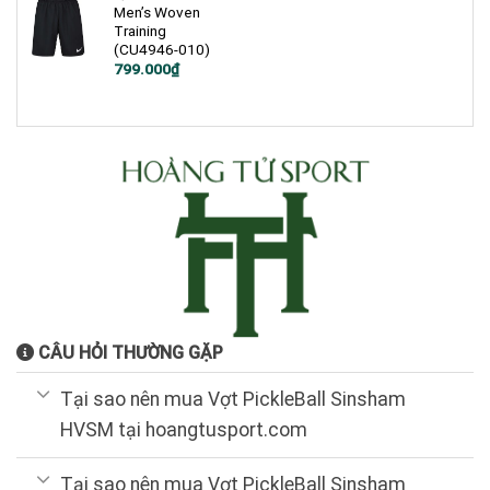
Men’s Woven
Training
(CU4946-010)
Giá
Giá
799.000
₫
gốc
hiện
là:
tại
1.200.000₫.
là:
799.000₫.
CÂU HỎI THƯỜNG GẶP
Tại sao nên mua Vợt PickleBall Sinsham
HVSM tại hoangtusport.com
Tại sao nên mua Vợt PickleBall Sinsham