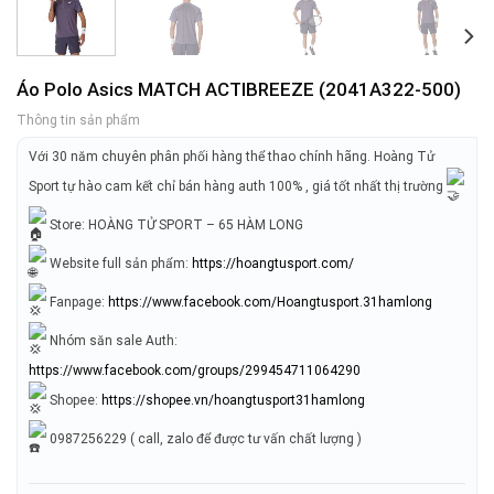
Áo Polo Asics MATCH ACTIBREEZE (2041A322-500)
Thông tin sản phẩm
Với 30 năm chuyên phân phối hàng thể thao chính hãng. Hoàng Tử
Sport tự hào cam kết chỉ bán hàng auth 100% , giá tốt nhất thị trường
Store: HOÀNG TỬ SPORT – 65 HÀM LONG
Website full sản phẩm:
https://hoangtusport.com/
Fanpage:
https://www.facebook.com/Hoangtusport.31hamlong
Nhóm săn sale Auth:
https://www.facebook.com/groups/299454711064290
Shopee:
https://shopee.vn/hoangtusport31hamlong
0987256229 ( call, zalo để được tư vấn chất lượng )