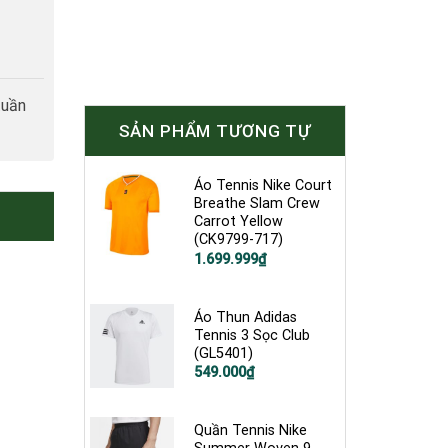
tuần
SẢN PHẨM TƯƠNG TỰ
Áo Tennis Nike Court
Breathe Slam Crew
Carrot Yellow
(CK9799-717)
Giá
Giá
1.699.999
₫
gốc
hiện
là:
tại
2.600.000₫.
là:
1.699.999₫.
Áo Thun Adidas
Tennis 3 Sọc Club
(GL5401)
Giá
Giá
549.000
₫
gốc
hiện
là:
tại
750.000₫.
là:
549.000₫.
Quần Tennis Nike