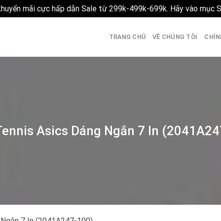
 khuyến mãi cực hấp dẫn Sale từ 299k-499k-699k. Hãy vào mục 
TRANG CHỦ
VỀ CHÚNG TÔI
CHÍN
Tennis Asics Dáng Ngắn 7 In (2041A24
 Ngắn 7 In (2041A247-100)