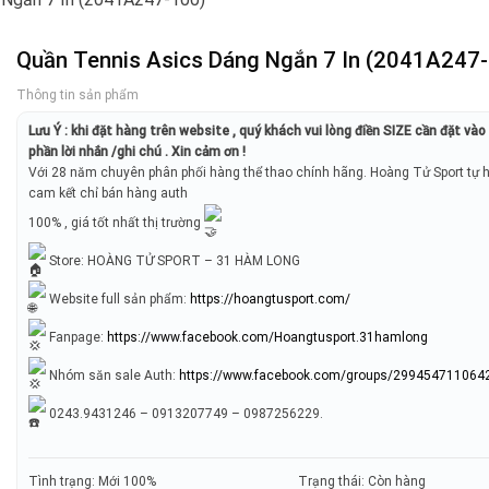
Quần Tennis Asics Dáng Ngắn 7 In (2041A247
Thông tin sản phẩm
Lưu Ý : khi đặt hàng trên website , quý khách vui lòng điền SIZE cần đặt và
phần lời nhắn /ghi chú . Xin cảm ơn !
Với 28 năm chuyên phân phối hàng thể thao chính hãng. Hoàng Tử Sport tự 
cam kết chỉ bán hàng auth
100% , giá tốt nhất thị trường
Store: HOÀNG TỬ SPORT – 31 HÀM LONG
Website full sản phẩm:
https://hoangtusport.com/
Fanpage:
https://www.facebook.com/Hoangtusport.31hamlong
Nhóm săn sale Auth:
https://www.facebook.com/groups/299454711064
0243.9431246 – 0913207749 – 0987256229.
Tình trạng: Mới 100%
Trạng thái: Còn hàng