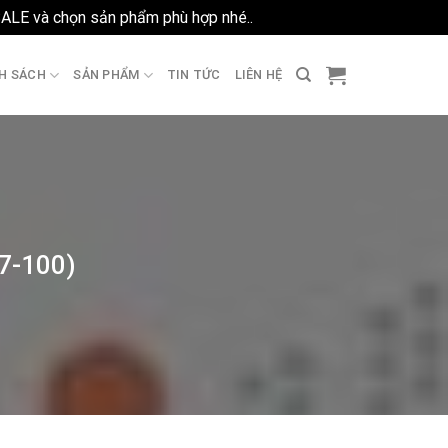
SALE và chọn sản phẩm phù hợp nhé..
Bỏ qua
H SÁCH
SẢN PHẨM
TIN TỨC
LIÊN HỆ
7-100)