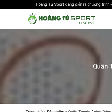
Hoàng Tử Sport đang diễn ra chương trình
Skip
to
content
Quần 
Trang chủ
»
Sản phẩm
»
Quần Tennis Asics Dáng