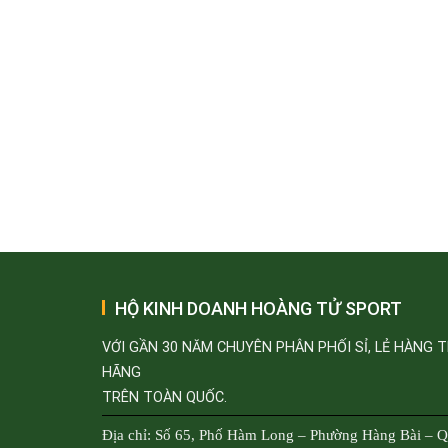
HỘ KINH DOANH HOÀNG TỬ SPORT
VỚI GẦN 30 NĂM CHUYÊN PHÂN PHỐI SỈ, LẺ HÀNG 
HÃNG
TRÊN TOÀN QUỐC.
Địa chỉ: Số 65, Phố Hàm Long – Phường Hàng Bài – 