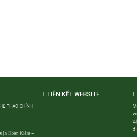
LIÊN KẾT WEBSITE
THỂ THAO CHÍNH
M
v
cậ
đị
Quận Hoàn Kiếm –