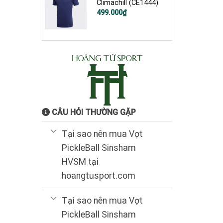
Climachill (CE1444)
Giá
Giá
499.000
₫
gốc
hiện
là:
tại
1.200.000₫.
là:
499.000₫.
CÂU HỎI THƯỜNG GẶP
Tại sao nên mua Vợt
PickleBall Sinsham
HVSM tại
hoangtusport.com
Tại sao nên mua Vợt
PickleBall Sinsham