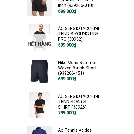
Summer Woven 9
inch (939266-010)
Giá
Giá
699.000
₫
gốc
hiện
là:
tại
1.200.000₫.
là:
699.000₫.
ÁO SERGIOTACCHINI
TENNIS YOUNG LINE
PRO (38952)
HẾT HÀNG
Giá
Giá
599.000
₫
gốc
hiện
là:
tại
1.200.000₫.
là:
599.000₫.
Nike Men’s Summer
Woven 9 inch Short
(939266-451)
Giá
Giá
699.000
₫
gốc
hiện
là:
tại
1.200.000₫.
là:
699.000₫.
ÁO SERGIOTACCHINI
TENNIS PARIS T-
SHIRT (38926)
799.000
₫
Áo Tennis Adidas