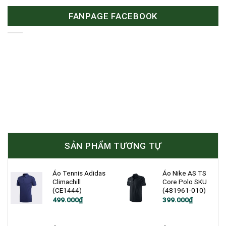
FANPAGE FACEBOOK
SẢN PHẨM TƯƠNG TỰ
Áo Tennis Adidas
Áo Nike AS TS
Climachill
Core Polo SKU
(CE1444)
(481961-010)
Giá
Giá
Giá
Giá
499.000
₫
399.000
₫
gốc
hiện
gốc
hiện
là:
tại
là:
tại
1.200.000₫.
là:
1.000.000₫.
là:
499.000₫.
399.000₫.