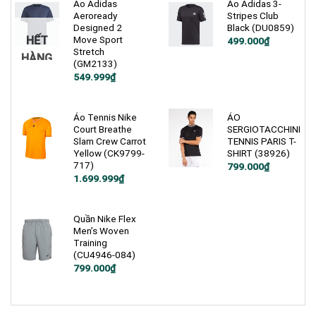
Áo Adidas
Áo Adidas 3-
Aeroready
Stripes Club
Designed 2
Black (DU0859)
HẾT
Move Sport
Giá
Giá
499.000
₫
gốc
hiện
Stretch
HÀNG
là:
tại
(GM2133)
750.000₫.
là:
Giá
Giá
549.999
₫
499.000₫.
gốc
hiện
là:
tại
900.000₫.
là:
549.999₫.
Áo Tennis Nike
ÁO
Court Breathe
SERGIOTACCHINI
Slam Crew Carrot
TENNIS PARIS T-
Yellow (CK9799-
SHIRT (38926)
717)
799.000
₫
Giá
Giá
1.699.999
₫
gốc
hiện
là:
tại
2.600.000₫.
là:
1.699.999₫.
Quần Nike Flex
Men’s Woven
Training
(CU4946-084)
Giá
Giá
799.000
₫
gốc
hiện
là:
tại
1.200.000₫.
là:
799.000₫.