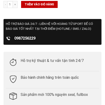
Áo Polo Asics Tennis/Pickleball - (2041A405-500) số lượng
THÊM VÀO GIỎ HÀNG
HỖ TRỢ BÁO GIÁ 24/7 - LIÊN HỆ VỚI HOÀNG TỬ SPORT ĐỂ CÓ
BÁO GIÁ TỐT NHẤT TẠI THỜI ĐIỂM (HOTLINE / SMS / ZALO)
0987256229
Hỗ trợ kỹ thuật & tư vấn tận tình 24/7
Bảo hành chính hãng trên toàn quốc
Sản phẩm mới 100% nguyên seal, fullbox