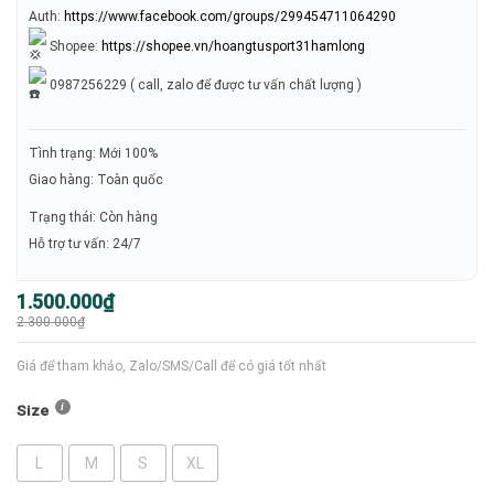
Auth:
https://www.facebook.com/groups/299454711064290
Shopee:
https://shopee.vn/hoangtusport31hamlong
0987256229 ( call, zalo để được tư vấn chất lượng )
Tình trạng: Mới 100%
Giao hàng: Toàn quốc
Trạng thái: Còn hàng
Hỗ trợ tư vấn: 24/7
Giá
Giá
1.500.000
₫
gốc
hiện
2.300.000
₫
là:
tại
2.300.000₫.
là:
1.500.000₫.
Giá để tham khảo, Zalo/SMS/Call để có giá tốt nhất
Size
L
M
S
XL