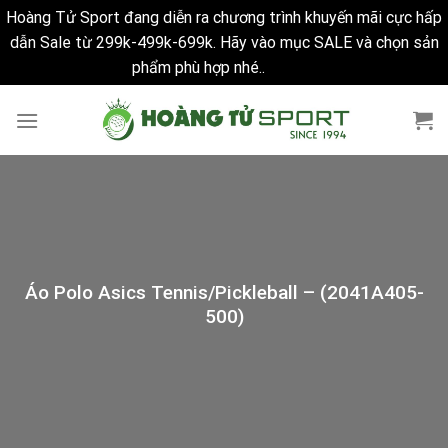
Hoàng Tử Sport đang diễn ra chương trình khuyến mãi cực hấp
dẫn Sale từ 299k-499k-699k. Hãy vào mục SALE và chọn sản
phẩm phù hợp nhé..
Bỏ qua
Skip
to
content
Áo Polo Asics Tennis/Pickleball – (2041A405-
500)