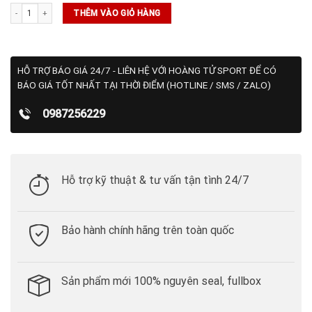
Quần Asics New Jersey - (2041A406-100) số lượng
THÊM VÀO GIỎ HÀNG
HỖ TRỢ BÁO GIÁ 24/7 - LIÊN HỆ VỚI HOÀNG TỬ SPORT ĐỂ CÓ
BÁO GIÁ TỐT NHẤT TẠI THỜI ĐIỂM (HOTLINE / SMS / ZALO)
0987256229
Hỗ trợ kỹ thuật & tư vấn tận tình 24/7
Bảo hành chính hãng trên toàn quốc
Sản phẩm mới 100% nguyên seal, fullbox