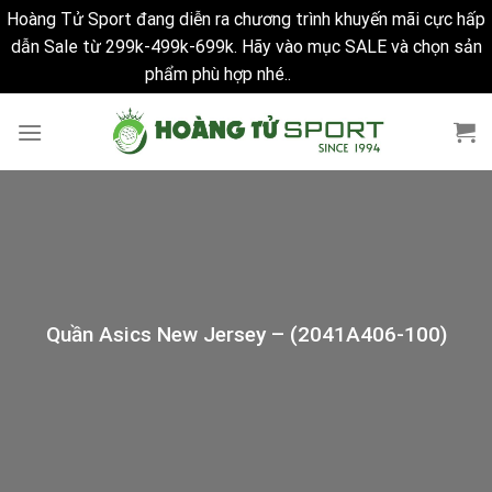
Hoàng Tử Sport đang diễn ra chương trình khuyến mãi cực hấp
dẫn Sale từ 299k-499k-699k. Hãy vào mục SALE và chọn sản
phẩm phù hợp nhé..
Bỏ qua
Skip
to
content
Quần Asics New Jersey – (2041A406-100)