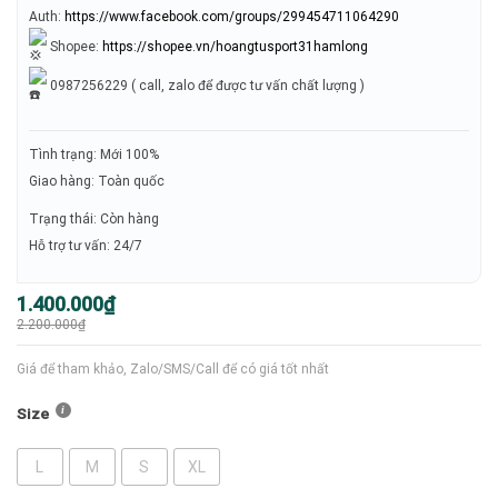
Auth:
https://www.facebook.com/groups/299454711064290
Shopee:
https://shopee.vn/hoangtusport31hamlong
0987256229 ( call, zalo để được tư vấn chất lượng )
Tình trạng: Mới 100%
Giao hàng: Toàn quốc
Trạng thái: Còn hàng
Hỗ trợ tư vấn: 24/7
Giá
Giá
1.400.000
₫
gốc
hiện
2.200.000
₫
là:
tại
2.200.000₫.
là:
1.400.000₫.
Giá để tham khảo, Zalo/SMS/Call để có giá tốt nhất
Size
L
M
S
XL