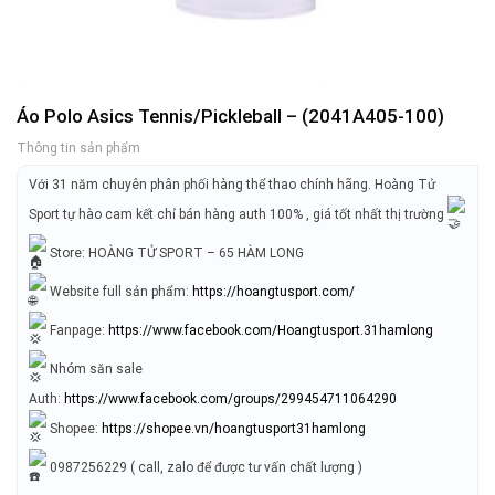
Áo Polo Asics Tennis/Pickleball – (2041A405-100)
Thông tin sản phẩm
Với 31 năm chuyên phân phối hàng thể thao chính hãng. Hoàng Tử
Sport tự hào cam kết chỉ bán hàng auth 100% , giá tốt nhất thị trường
Store: HOÀNG TỬ SPORT – 65 HÀM LONG
Website full sản phẩm:
https://hoangtusport.com/
Fanpage:
https://www.facebook.com/Hoangtusport.31hamlong
Nhóm săn sale
Auth:
https://www.facebook.com/groups/299454711064290
Shopee:
https://shopee.vn/hoangtusport31hamlong
0987256229 ( call, zalo để được tư vấn chất lượng )