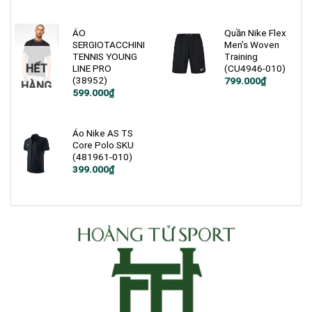
1.900.000₫.
là:
699.999₫.
ÁO
Quần Nike Flex
SERGIOTACCHINI
Men’s Woven
TENNIS YOUNG
Training
HẾT
LINE PRO
(CU4946-010)
(38952)
Giá
Giá
799.000
₫
HÀNG
gốc
hiện
Giá
Giá
599.000
₫
là:
tại
gốc
hiện
1.200.000₫.
là:
là:
tại
799.000₫.
1.200.000₫.
là:
599.000₫.
Áo Nike AS TS
Core Polo SKU
(481961-010)
Giá
Giá
399.000
₫
gốc
hiện
là:
tại
1.000.000₫.
là:
399.000₫.