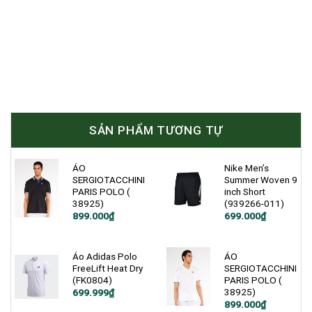
SẢN PHẨM TƯƠNG TỰ
ÁO
Nike Men’s
SERGIOTACCHINI
Summer Woven 9
PARIS POLO (
inch Short
38925)
(939266-011)
Giá
Giá
899.000
₫
699.000
₫
gốc
hiện
là:
tại
1.200.000₫.
là:
699.000₫.
Áo Adidas Polo
ÁO
FreeLift Heat Dry
SERGIOTACCHINI
(FK0804)
PARIS POLO (
38925)
Giá
Giá
699.999
₫
gốc
hiện
899.000
₫
là:
tại