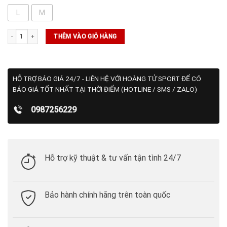
L
M
Quần Adidas Must Have Short (EB5260) số lượng
THÊM VÀO GIỎ HÀNG
HỖ TRỢ BÁO GIÁ 24/7 - LIÊN HỆ VỚI HOÀNG TỬ SPORT ĐỂ CÓ
BÁO GIÁ TỐT NHẤT TẠI THỜI ĐIỂM (HOTLINE / SMS / ZALO)
0987256229
Hỗ trợ kỹ thuật & tư vấn tận tình 24/7
Bảo hành chính hãng trên toàn quốc