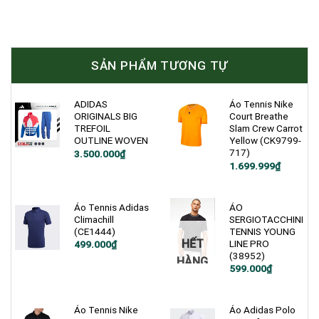
SẢN PHẨM TƯƠNG TỰ
ADIDAS
Áo Tennis Nike
ORIGINALS BIG
Court Breathe
TREFOIL
Slam Crew Carrot
OUTLINE WOVEN
Yellow (CK9799-
717)
Giá
Giá
3.500.000
₫
gốc
hiện
Giá
Giá
1.699.999
₫
là:
tại
gốc
hiện
4.800.000₫.
là:
là:
tại
3.500.000₫.
2.600.000₫.
là:
1.699.999₫.
Áo Tennis Adidas
ÁO
Climachill
SERGIOTACCHINI
(CE1444)
TENNIS YOUNG
HẾT
LINE PRO
Giá
Giá
499.000
₫
gốc
hiện
(38952)
HÀNG
là:
tại
Giá
Giá
599.000
₫
1.200.000₫.
là:
gốc
hiện
499.000₫.
là:
tại
1.200.000₫.
là:
599.000₫.
Áo Tennis Nike
Áo Adidas Polo