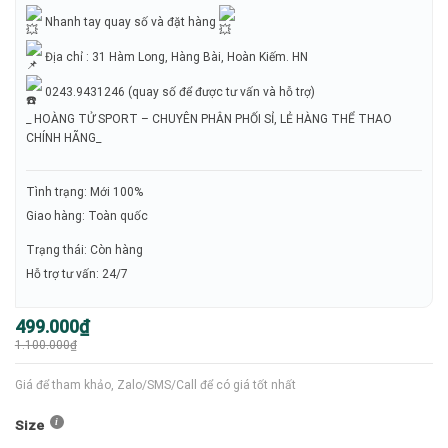
Nhanh tay quay số và đặt hàng
Địa chỉ : 31 Hàm Long, Hàng Bài, Hoàn Kiếm. HN
0243.9431246 (quay số để được tư vấn và hỗ trợ)
_ HOÀNG TỬ SPORT – CHUYÊN PHÂN PHỐI SỈ, LẺ HÀNG THỂ THAO
CHÍNH HÃNG_
Tình trạng: Mới 100%
Giao hàng: Toàn quốc
Trạng thái: Còn hàng
Hỗ trợ tư vấn: 24/7
Giá
Giá
499.000
₫
gốc
hiện
1.100.000
₫
là:
tại
1.100.000₫.
là:
499.000₫.
Giá để tham khảo, Zalo/SMS/Call để có giá tốt nhất
Size