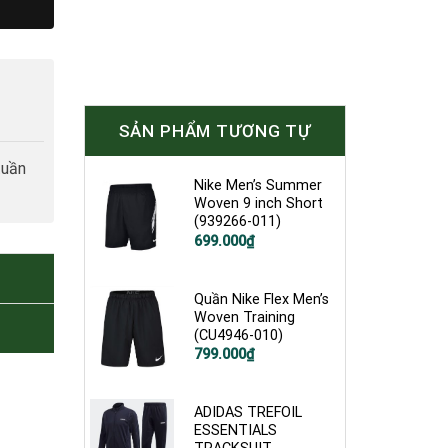
SẢN PHẨM TƯƠNG TỰ
tuần
Nike Men’s Summer
Woven 9 inch Short
(939266-011)
Giá
Giá
699.000
₫
gốc
hiện
là:
tại
1.200.000₫.
là:
699.000₫.
Quần Nike Flex Men’s
Woven Training
(CU4946-010)
Giá
Giá
799.000
₫
gốc
hiện
là:
tại
1.200.000₫.
là:
799.000₫.
ADIDAS TREFOIL
ESSENTIALS