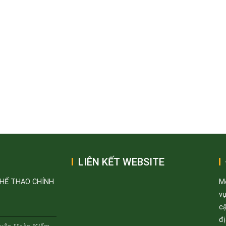
LIÊN KẾT WEBSITE
THỂ THAO CHÍNH
M
v
cậ
đị