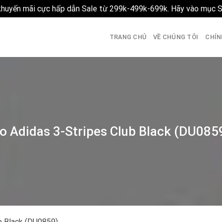
 khuyến mãi cực hấp dẫn Sale từ 299k-499k-699k. Hãy vào mục 
TRANG CHỦ
VỀ CHÚNG TÔI
CHÍN
o Adidas 3-Stripes Club Black (DU085
b Black (DU0859)