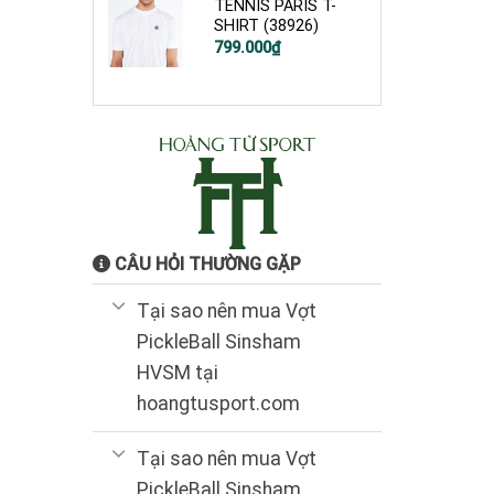
TENNIS PARIS T-
SHIRT (38926)
799.000
₫
CÂU HỎI THƯỜNG GẶP
Tại sao nên mua Vợt
PickleBall Sinsham
HVSM tại
hoangtusport.com
Tại sao nên mua Vợt
PickleBall Sinsham