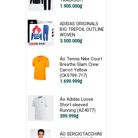
TRACKSUIT
Giá
Giá
1.900.000
₫
gốc
hiện
là:
tại
2.500.000₫.
là:
1.900.000₫.
ADIDAS ORIGINALS
BIG TREFOIL OUTLINE
WOVEN
Giá
Giá
3.500.000
₫
gốc
hiện
là:
tại
4.800.000₫.
là:
3.500.000₫.
Áo Tennis Nike Court
Breathe Slam Crew
Carrot Yellow
(CK9799-717)
Giá
Giá
1.699.999
₫
gốc
hiện
là:
tại
2.600.000₫.
là:
1.699.999₫.
Áo Adidas Loose
Short-sleeved
Running (AZ4077)
Giá
Giá
399.999
₫
gốc
hiện
là:
tại
800.000₫.
là:
399.999₫.
ÁO SERGIOTACCHINI