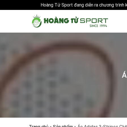
Hoàng Tử Sport đang diễn ra chương trình
Skip
to
content
Á
Trang chủ
»
Sản phẩm
»
Áo Adidas 3-Stripes Clu