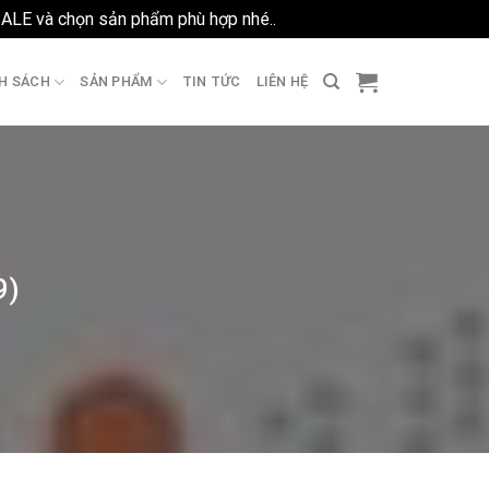
SALE và chọn sản phẩm phù hợp nhé..
Bỏ qua
H SÁCH
SẢN PHẨM
TIN TỨC
LIÊN HỆ
9)