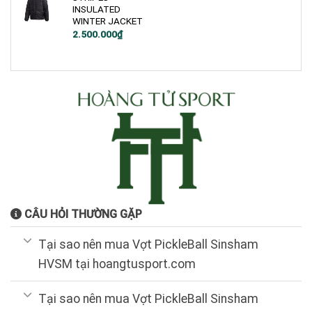
INSULATED
WINTER JACKET
Giá
Giá
2.500.000
₫
gốc
hiện
là:
tại
3.500.000₫.
là:
2.500.000₫.
CÂU HỎI THƯỜNG GẶP
Tại sao nên mua Vợt PickleBall Sinsham
HVSM tại hoangtusport.com
Tại sao nên mua Vợt PickleBall Sinsham