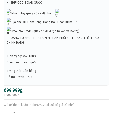
SHIP COD TOÀN QUỐC
Nhanh tay quay số và đặt hàng
Địa chỉ : 31 Hàm Long, Hàng Bài, Hoàn Kiếm. HN
0243.9431246 (quay số để được tư vấn và hỗ trợ)
_ HOÀNG TỬ SPORT – CHUYÊN PHÂN PHỐI SỈ, LẺ HÀNG THỂ THAO
CHÍNH HÃNG_
Tình trạng: Mới 100%
Giao hàng: Toàn quốc
Trạng thái: Còn hàng
Hỗ trợ tư vấn: 24/7
Giá
Giá
699.999
₫
gốc
hiện
1.900.000
₫
là:
tại
1.900.000₫.
là:
699.999₫.
Giá để tham khảo, Zalo/SMS/Call để có giá tốt nhất