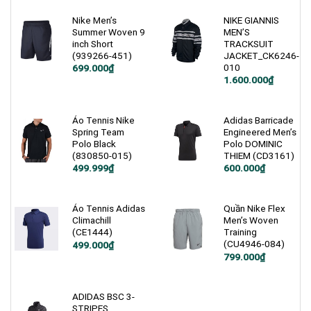
Nike Men’s
NIKE GIANNIS
Summer Woven 9
MEN’S
inch Short
TRACKSUIT
(939266-451)
JACKET_CK6246-
010
Giá
Giá
699.000
₫
gốc
hiện
Giá
Giá
1.600.000
₫
là:
tại
gốc
hiện
1.200.000₫.
là:
là:
tại
699.000₫.
2.500.000₫.
là:
1.600.000₫.
Áo Tennis Nike
Adidas Barricade
Spring Team
Engineered Men’s
Polo Black
Polo DOMINIC
(830850-015)
THIEM (CD3161)
Giá
Giá
Giá
Giá
499.999
₫
600.000
₫
gốc
hiện
gốc
hiện
là:
tại
là:
tại
900.000₫.
là:
1.200.000₫.
là:
499.999₫.
600.000₫.
Áo Tennis Adidas
Quần Nike Flex
Climachill
Men’s Woven
(CE1444)
Training
(CU4946-084)
Giá
Giá
499.000
₫
gốc
hiện
Giá
Giá
799.000
₫
là:
tại
gốc
hiện
1.200.000₫.
là:
là:
tại
499.000₫.
1.200.000₫.
là:
799.000₫.
ADIDAS BSC 3-
STRIPES