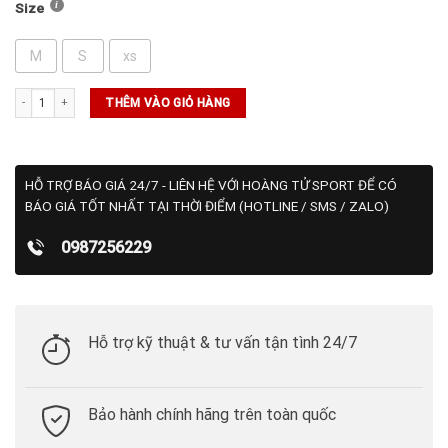
Size
M
S
xs
Áo Adidas Polo FreeLift Heat Dry (FK0804) số lượng
THÊM VÀO GIỎ HÀNG
HỖ TRỢ BÁO GIÁ 24/7 - LIÊN HỆ VỚI HOÀNG TỬ SPORT ĐỂ CÓ
BÁO GIÁ TỐT NHẤT TẠI THỜI ĐIỂM (HOTLINE / SMS / ZALO)
0987256229
Hỗ trợ kỹ thuật & tư vấn tận tình 24/7
Bảo hành chính hãng trên toàn quốc