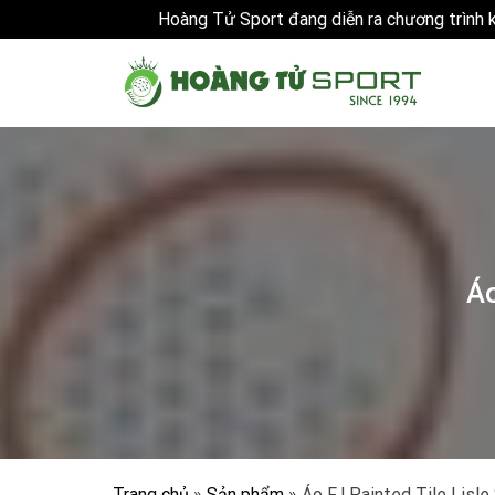
Hoàng Tử Sport đang diễn ra chương trình
Skip
to
content
Áo
Trang chủ
»
Sản phẩm
»
Áo FJ Painted Tile Lisle 