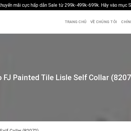
 khuyến mãi cực hấp dẫn Sale từ 299k-499k-699k. Hãy vào mục 
TRANG CHỦ
VỀ CHÚNG TÔI
CHÍN
 FJ Painted Tile Lisle Self Collar (820
Self Collar (82072)