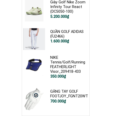
Giày Golf Nike Zoom
Infinity Tour React
(DC5050-100)
Giá
Giá
5.200.000
₫
gốc
hiện
là:
tại
6.250.000₫.
là:
5.200.000₫.
QUẦN GOLF ADIDAS
(FJ2466)
1.600.000
₫
NIKE
Tennis/Golf/Running
FEATHERLIGHT
Visor_209418-433
Giá
Giá
350.000
₫
gốc
hiện
là:
tại
400.000₫.
là:
350.000₫.
GĂNG TAY GOLF
FOOTJOY_FGNT20WT
700.000
₫