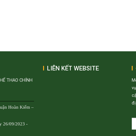
LIÊN KẾT WEBSITE
THỂ THAO CHÍNH
M
v
cậ
đị
Quận Hoàn Kiếm –
y 26/09/2023 -