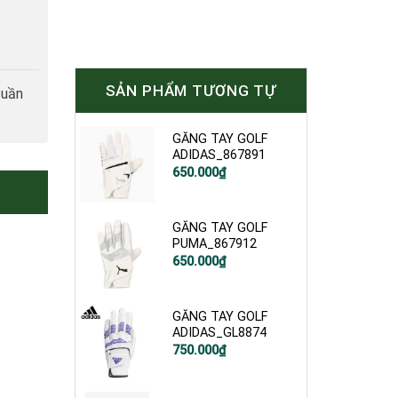
SẢN PHẨM TƯƠNG TỰ
tuần
GĂNG TAY GOLF
ADIDAS_867891
650.000
₫
GĂNG TAY GOLF
PUMA_867912
650.000
₫
GĂNG TAY GOLF
ADIDAS_GL8874
750.000
₫