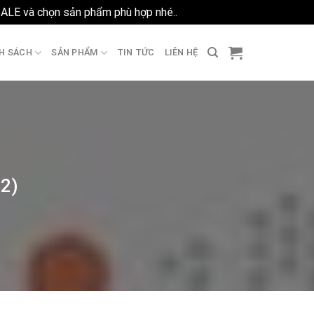
SALE và chọn sản phẩm phù hợp nhé..
Bỏ qua
H SÁCH
SẢN PHẨM
TIN TỨC
LIÊN HỆ
72)