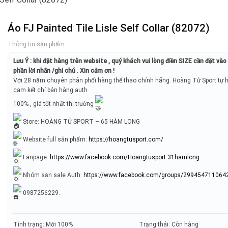
Áo FJ Painted Tile Lisle Self Collar (82072)
Thông tin sản phẩm
Lưu Ý : khi đặt hàng trên website , quý khách vui lòng điền SIZE cần đặt và
phần lời nhắn /ghi chú . Xin cảm ơn !
Với 28 năm chuyên phân phối hàng thể thao chính hãng. Hoàng Tử Sport tự 
cam kết chỉ bán hàng auth
100% , giá tốt nhất thị trường
Store: HOÀNG TỬ SPORT – 65 HÀM LONG
Website full sản phẩm:
https://hoangtusport.com/
Fanpage:
https://www.facebook.com/Hoangtusport.31hamlong
Nhóm săn sale Auth:
https://www.facebook.com/groups/299454711064
0987256229.
Tình trạng: Mới 100%
Trạng thái: Còn hàng