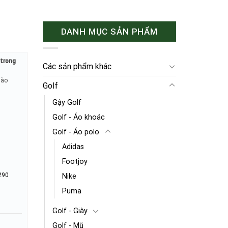
DANH MỤC SẢN PHẨM
o trong
Các sản phẩm khác
hào
Golf
Gậy Golf
Golf - Áo khoác
Golf - Áo polo
Adidas
Footjoy
290
Nike
Puma
Golf - Giày
Golf - Mũ