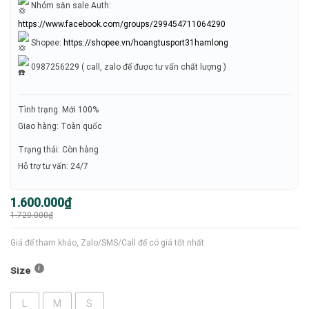
Nhóm săn sale Auth:
https://www.facebook.com/groups/299454711064290
Shopee:
https://shopee.vn/hoangtusport31hamlong
0987256229 ( call, zalo để được tư vấn chất lượng )
Tình trạng: Mới 100%
Giao hàng: Toàn quốc
Trạng thái: Còn hàng
Hỗ trợ tư vấn: 24/7
Giá
Giá
1.600.000
₫
gốc
hiện
1.720.000
₫
là:
tại
1.720.000₫.
là:
1.600.000₫.
Giá để tham khảo, Zalo/SMS/Call để có giá tốt nhất
Size
L
M
S