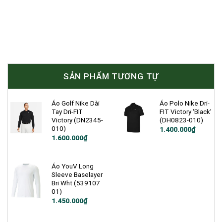
SẢN PHẨM TƯƠNG TỰ
Áo Golf Nike Dài
Áo Polo Nike Dri-
Tay Dri-FIT
FIT Victory ‘Black’
Victory (DN2345-
(DH0823-010)
010)
1.400.000
₫
Giá
Giá
1.600.000
₫
gốc
hiện
là:
tại
2.300.000₫.
là:
1.600.000₫.
Áo YouV Long
Sleeve Baselayer
Bri Wht (539107
01)
1.450.000
₫