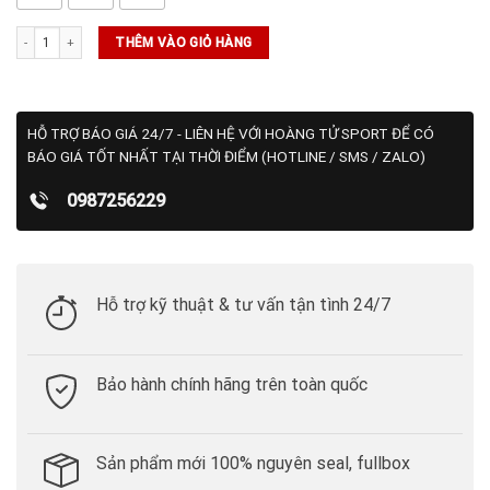
Áo Giữ Nhiệt Puma YouV Long Sleeve Baselayer (539107) số lượng
THÊM VÀO GIỎ HÀNG
HỖ TRỢ BÁO GIÁ 24/7 - LIÊN HỆ VỚI HOÀNG TỬ SPORT ĐỂ CÓ
BÁO GIÁ TỐT NHẤT TẠI THỜI ĐIỂM (HOTLINE / SMS / ZALO)
0987256229
Hỗ trợ kỹ thuật & tư vấn tận tình 24/7
Bảo hành chính hãng trên toàn quốc
Sản phẩm mới 100% nguyên seal, fullbox