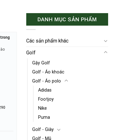
DANH MỤC SẢN PHẨM
o trong
Các sản phẩm khác
hào
Golf
Gậy Golf
Golf - Áo khoác
Golf - Áo polo
Adidas
Footjoy
290
Nike
Puma
Golf - Giày
Golf - Mũ