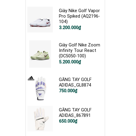
là:
tại
5.000.000₫.
là:
4.000.000₫.
Giày Nike Golf Vapor
Pro Spiked (AQ2196-
104)
Giá
Giá
3.200.000
₫
gốc
hiện
là:
tại
3.750.000₫.
là:
3.200.000₫.
Giày Golf Nike Zoom
Infinity Tour React
(DC5050-100)
Giá
Giá
5.200.000
₫
gốc
hiện
là:
tại
6.250.000₫.
là:
5.200.000₫.
GĂNG TAY GOLF
ADIDAS_GL8874
750.000
₫
GĂNG TAY GOLF
ADIDAS_867891
650.000
₫