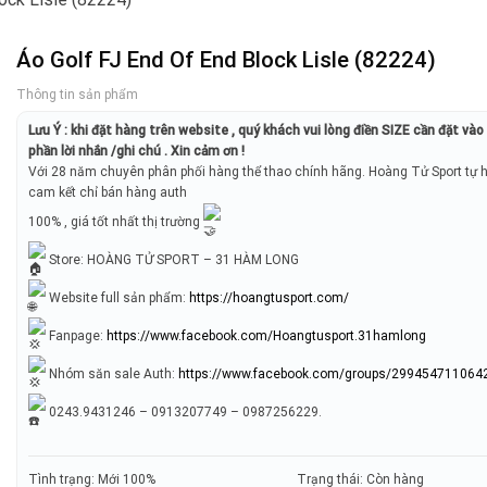
Áo Golf FJ End Of End Block Lisle (82224)
Thông tin sản phẩm
Lưu Ý : khi đặt hàng trên website , quý khách vui lòng điền SIZE cần đặt và
phần lời nhắn /ghi chú . Xin cảm ơn !
Với 28 năm chuyên phân phối hàng thể thao chính hãng. Hoàng Tử Sport tự 
cam kết chỉ bán hàng auth
100% , giá tốt nhất thị trường
Store: HOÀNG TỬ SPORT – 31 HÀM LONG
Website full sản phẩm:
https://hoangtusport.com/
Fanpage:
https://www.facebook.com/Hoangtusport.31hamlong
Nhóm săn sale Auth:
https://www.facebook.com/groups/299454711064
0243.9431246 – 0913207749 – 0987256229.
Tình trạng: Mới 100%
Trạng thái: Còn hàng