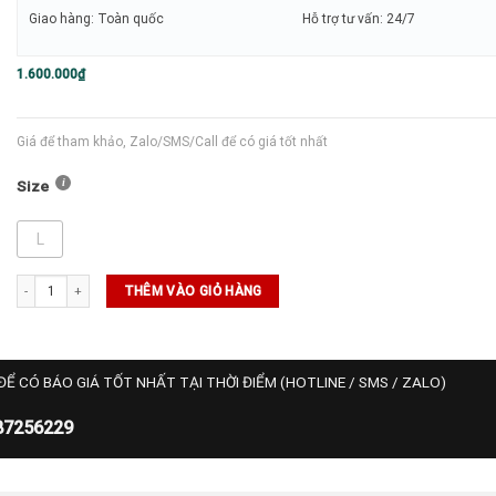
Giao hàng: Toàn quốc
Hỗ trợ tư vấn: 24/7
1.600.000
₫
Giá để tham khảo, Zalo/SMS/Call để có giá tốt nhất
Size
L
Áo Golf FJ End Of End Block Lisle (82224) số lượng
THÊM VÀO GIỎ HÀNG
ĐỂ CÓ BÁO GIÁ TỐT NHẤT TẠI THỜI ĐIỂM (HOTLINE / SMS / ZALO)
87256229