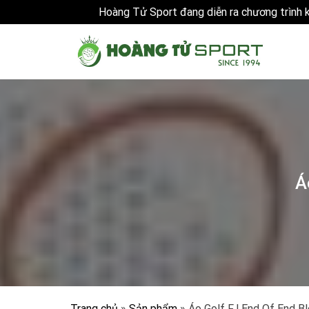
Hoàng Tử Sport đang diễn ra chương trình
Skip
to
content
Á
Trang chủ
»
Sản phẩm
»
Áo Golf FJ End Of End Bl