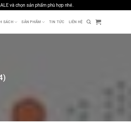
SALE và chọn sản phẩm phù hợp nhé..
Bỏ qua
H SÁCH
SẢN PHẨM
TIN TỨC
LIÊN HỆ
4)