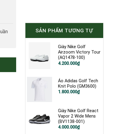
SẢN PHẨM TƯƠNG TỰ
tuần
Giày Nike Golf
Airzoom Victory Tour
(AQ1478-100)
Giá
Giá
4.200.000
₫
gốc
hiện
là:
tại
5.200.000₫.
là:
4.200.000₫.
Áo Adidas Golf Tech
Knit Polo (GM3600)
1.800.000
₫
Giày Nike Golf React
Vapor 2 Wide Mens
(BV1138-001)
Giá
Giá
4.000.000
₫
gốc
hiện