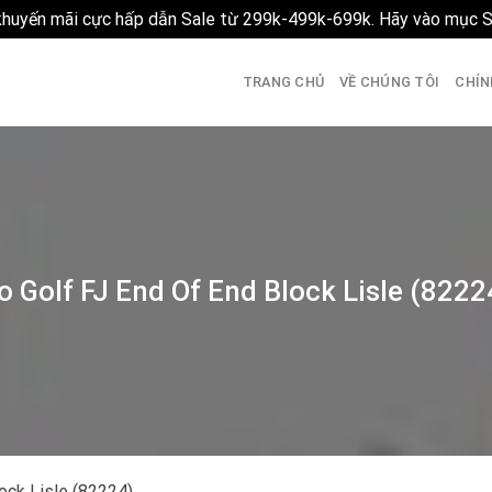
 khuyến mãi cực hấp dẫn Sale từ 299k-499k-699k. Hãy vào mục 
TRANG CHỦ
VỀ CHÚNG TÔI
CHÍN
o Golf FJ End Of End Block Lisle (8222
ock Lisle (82224)