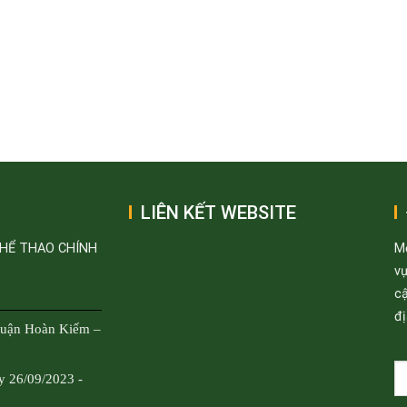
LIÊN KẾT WEBSITE
THỂ THAO CHÍNH
M
v
cậ
đị
Quận Hoàn Kiếm –
y 26/09/2023 -