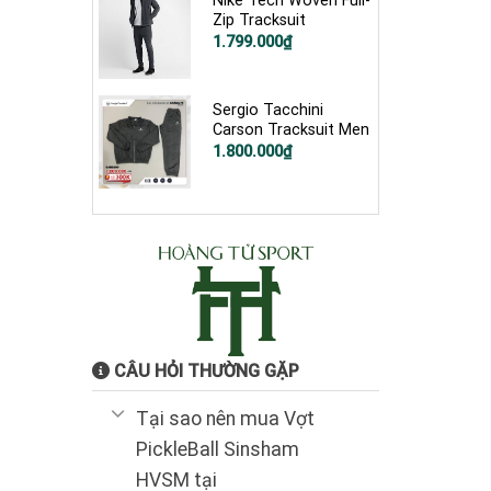
Nike Tech Woven Full-
Zip Tracksuit
Giá
Giá
1.799.000
₫
gốc
hiện
là:
tại
2.800.000₫.
là:
1.799.000₫.
Sergio Tacchini
Carson Tracksuit Men
Giá
Giá
1.800.000
₫
gốc
hiện
là:
tại
3.100.000₫.
là:
1.800.000₫.
CÂU HỎI THƯỜNG GẶP
Tại sao nên mua Vợt
PickleBall Sinsham
HVSM tại