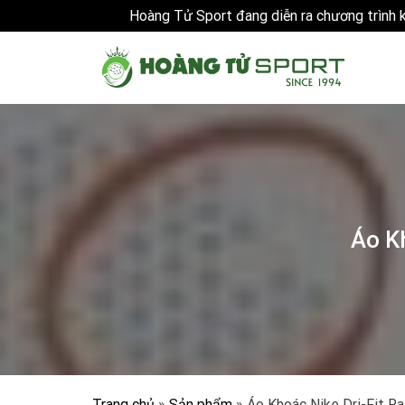
Hoàng Tử Sport đang diễn ra chương trình
Skip
to
content
Áo K
Trang chủ
»
Sản phẩm
»
Áo Khoác Nike Dri-Fit R