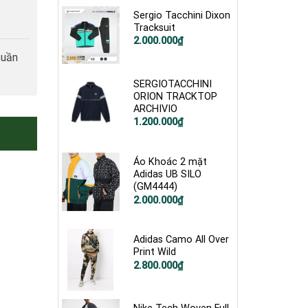
Sergio Tacchini Dixon
Tracksuit
Giá
Giá
2.000.000
₫
gốc
hiện
tuần
là:
tại
3.500.000₫.
là:
2.000.000₫.
SERGIOTACCHINI
ORION TRACKTOP
ARCHIVIO
1.200.000
₫
Áo Khoác 2 mặt
Adidas UB SILO
(GM4444)
Giá
Giá
2.000.000
₫
gốc
hiện
là:
tại
2.800.000₫.
là:
2.000.000₫.
Adidas Camo All Over
Print Wild
Giá
Giá
2.800.000
₫
gốc
hiện
là:
tại
4.000.000₫.
là:
2.800.000₫.