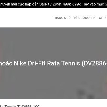
 khuyến mãi cực hấp dẫn Sale từ 299k-499k-699k. Hãy vào mục 
TRANG CHỦ
VỀ CHÚNG TÔI
CHÍN
hoác Nike Dri-Fit Rafa Tennis (DV2886
afa Tennis (DV2886-100)