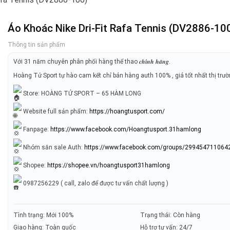
Áo Khoác Nike Dri-Fit Rafa Tennis (DV2886-10
Thông tin sản phẩm
Với 31 năm chuyên phân phối hàng thể thao 𝒄𝒉𝒊́𝒏𝒉 𝒉𝒂̃𝒏𝒈.
Hoàng Tử Sport tự hào cam kết chỉ bán hàng auth 100% , giá tốt nhất thị trư
Store: HOÀNG TỬ SPORT – 65 HÀM LONG
Website full sản phẩm:
https://hoangtusport.com/
Fanpage:
https://www.facebook.com/Hoangtusport.31hamlong
Nhóm săn sale Auth:
https://www.facebook.com/groups/299454711064
Shopee:
https://shopee.vn/hoangtusport31hamlong
0987256229 ( call, zalo để được tư vấn chất lượng )
Tình trạng: Mới 100%
Trạng thái: Còn hàng
Giao hàng: Toàn quốc
Hỗ trợ tư vấn: 24/7