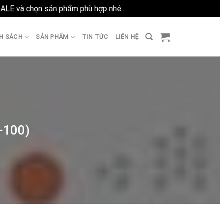
SALE và chọn sản phẩm phù hợp nhé..
Bỏ qua
H SÁCH
SẢN PHẨM
TIN TỨC
LIÊN HỆ
-100)