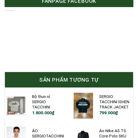
FANPAGE FACEBOOK
SẢN PHẨM TƯƠNG TỰ
Bộ thun nỉ
SERGIO
SERGIO
TACCHINI ISHEN
TACCHINI
TRACK JACKET
Giá
Giá
Giá
Giá
1.800.000
₫
799.000
₫
gốc
hiện
gốc
hiện
là:
tại
là:
tại
3.500.000₫.
là:
1.000.000₫.
là:
1.800.000₫.
799.000₫.
ÁO
Áo Nike AS TS
SERGIOTACCHINI
Core Polo SKU