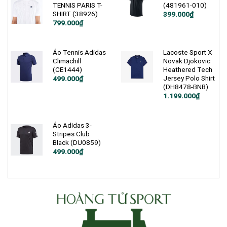
TENNIS PARIS T-
(481961-010)
SHIRT (38926)
Giá
Giá
399.000
₫
gốc
hiện
799.000
₫
là:
tại
1.000.000₫.
là:
399.000₫.
Áo Tennis Adidas
Lacoste Sport X
Climachill
Novak Djokovic
(CE1444)
Heathered Tech
Jersey Polo Shirt
Giá
Giá
499.000
₫
gốc
hiện
(DH8478-BNB)
là:
tại
Giá
Giá
1.199.000
₫
1.200.000₫.
là:
gốc
hiện
499.000₫.
là:
tại
3.200.000₫.
là:
1.199.000₫.
Áo Adidas 3-
Stripes Club
Black (DU0859)
Giá
Giá
499.000
₫
gốc
hiện
là:
tại
750.000₫.
là:
499.000₫.