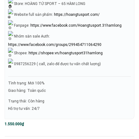
Store: HOÀNG TỬ SPORT – 65 HÀM LONG
Website full sản phẩm:
https://hoangtusport.com/
Fanpage:
https://www.facebook.com/Hoangtusport.31hamlong
Nhóm săn sale Auth:
https://www.facebook.com/groups/299454711064290
Shopee:
https://shopee.vn/hoangtusport31hamlong
0987256229 ( call, zalo để được tư vấn chất lượng)
Tình trạng: Mới 100%
Giao hàng: Toàn quốc
Trạng thái: Còn hàng
Hỗ trợ tư vấn: 24/7
1.550.000
₫