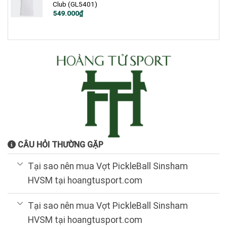
Club (GL5401)
Giá
Giá
549.000
₫
gốc
hiện
là:
tại
750.000₫.
là:
549.000₫.
CÂU HỎI THƯỜNG GẶP
Tại sao nên mua Vợt PickleBall Sinsham
HVSM tại hoangtusport.com
Tại sao nên mua Vợt PickleBall Sinsham
HVSM tại hoangtusport.com