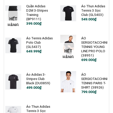
Quần Adidas
Áo Thun Adidas
D2M 3-Stripes
Tennis 3 Sọc
Training
Club (GL5403)
HẾT
(BP9111)
Giá
Giá
549.000
₫
gốc
hiện
Giá
Giá
399.000
₫
HÀNG
là:
tại
gốc
hiện
750.000₫.
là:
là:
tại
549.000₫.
900.000₫.
là:
399.000₫.
Áo Tennis Adidas
ÁO
Polo Club
SERGIOTACCHINI
(GL5437)
TENNIS YOUNG
HẾT
LINE PRO POLO
Giá
Giá
649.999
₫
gốc
hiện
(38951)
HÀNG
là:
tại
699.000
₫
850.000₫.
là:
649.999₫.
Áo Adidas 3-
ÁO
Stripes Club
SERGIOTACCHINI
Black (DU0859)
TENNIS PARIS T-
SHIRT (38926)
Giá
Giá
499.000
₫
gốc
hiện
799.000
₫
là:
tại
750.000₫.
là:
499.000₫.
Áo Thun Adidas
Tennis 3 Sọc