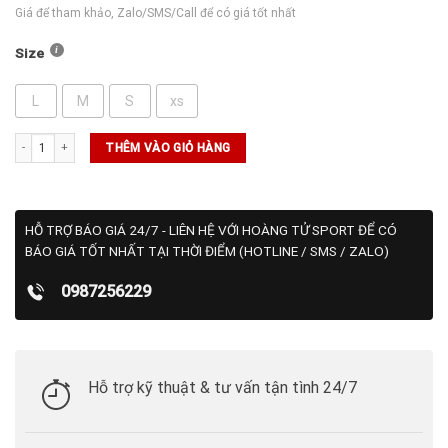
Giá để tham khảo, Zalo/SMS/Call để có giá tốt nhất
Size
L
M
S
xs
Áo Wilson Everyday Performance - Classic Navy số lượng
THÊM VÀO GIỎ HÀNG
HỖ TRỢ BÁO GIÁ 24/7 - LIÊN HỆ VỚI HOÀNG TỬ SPORT ĐỂ CÓ
BÁO GIÁ TỐT NHẤT TẠI THỜI ĐIỂM (HOTLINE / SMS / ZALO)
0987256229
Hỗ trợ kỹ thuật & tư vấn tận tình 24/7