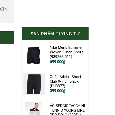
tuần
SẢN PHẨM TƯƠNG TỰ
Nike Men’s Summer
Woven 9 inch Short
(939266-011)
Giá
Giá
699.000
₫
gốc
hiện
là:
tại
1.200.000₫.
là:
699.000₫.
Quần Adidas Short
Club 9-Inch Black
(DU0877)
Giá
Giá
399.000
₫
gốc
hiện
là:
tại
900.000₫.
là:
399.000₫.
ÁO SERGIOTACCHINI
TENNIS YOUNG LINE