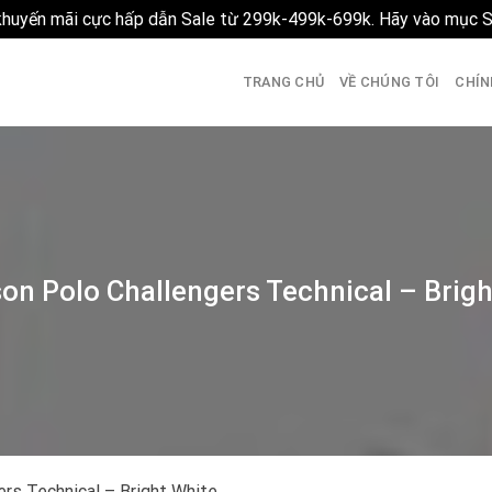
 khuyến mãi cực hấp dẫn Sale từ 299k-499k-699k. Hãy vào mục 
TRANG CHỦ
VỀ CHÚNG TÔI
CHÍN
on Polo Challengers Technical – Brig
ers Technical – Bright White