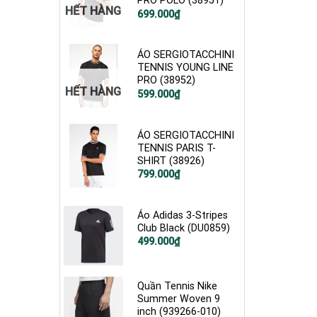
PRO POLO (38951)
HẾT HÀNG
699.000
₫
ÁO SERGIOTACCHINI
TENNIS YOUNG LINE
PRO (38952)
HẾT HÀNG
Giá
Giá
599.000
₫
gốc
hiện
là:
tại
1.200.000₫.
là:
599.000₫.
ÁO SERGIOTACCHINI
TENNIS PARIS T-
SHIRT (38926)
799.000
₫
Áo Adidas 3-Stripes
Club Black (DU0859)
Giá
Giá
499.000
₫
gốc
hiện
là:
tại
750.000₫.
là:
499.000₫.
Quần Tennis Nike
Summer Woven 9
inch (939266-010)