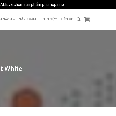
SALE và chọn sản phẩm phù hợp nhé..
Bỏ qua
H SÁCH
SẢN PHẨM
TIN TỨC
LIÊN HỆ
ht White