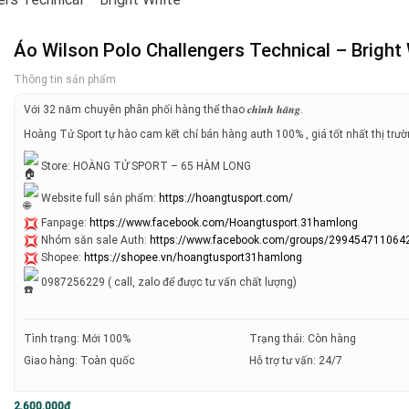
Áo Wilson Polo Challengers Technical – Bright
Thông tin sản phẩm
Với 32 năm chuyên phân phối hàng thể thao 𝒄𝒉𝒊́𝒏𝒉 𝒉𝒂̃𝒏𝒈.
Hoàng Tử Sport tự hào cam kết chỉ bán hàng auth 100% , giá tốt nhất thị trư
Store: HOÀNG TỬ SPORT – 65 HÀM LONG
Website full sản phẩm:
https://hoangtusport.com/
Fanpage:
https://www.facebook.com/Hoangtusport.31hamlong
Nhóm săn sale Auth:
https://www.facebook.com/groups/299454711064
Shopee:
https://shopee.vn/hoangtusport31hamlong
0987256229 ( call, zalo để được tư vấn chất lượng)
Tình trạng: Mới 100%
Trạng thái: Còn hàng
Giao hàng: Toàn quốc
Hỗ trợ tư vấn: 24/7
2.600.000
₫