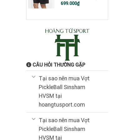
Giá
Giá
699.000
₫
gốc
hiện
là:
tại
1.200.000₫.
là:
699.000₫.
CÂU HỎI THƯỜNG GẶP
Tại sao nên mua Vợt
PickleBall Sinsham
HVSM tại
hoangtusport.com
Tại sao nên mua Vợt
PickleBall Sinsham
HVSM tại