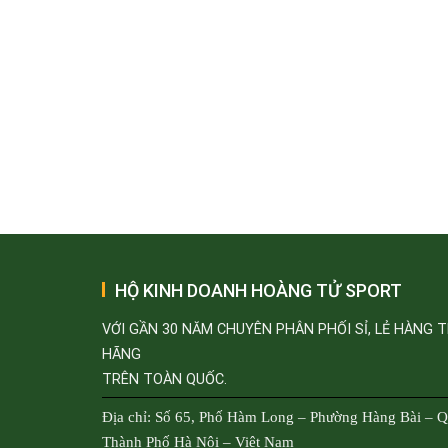
HỘ KINH DOANH HOÀNG TỬ SPORT
VỚI GẦN 30 NĂM CHUYÊN PHÂN PHỐI SỈ, LẺ HÀNG 
HÃNG
TRÊN TOÀN QUỐC.
Địa chỉ: Số 65, Phố Hàm Long – Phường Hàng Bài – 
Thành Phố Hà Nội – Việt Nam