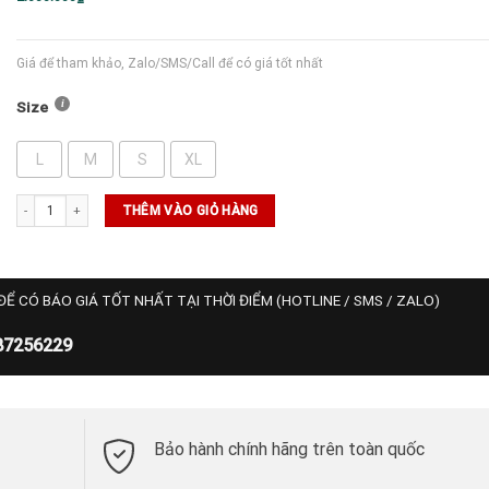
Giá để tham khảo, Zalo/SMS/Call để có giá tốt nhất
Size
L
M
S
XL
Áo Wilson Polo Challengers Technical - Bright White số lượng
THÊM VÀO GIỎ HÀNG
ĐỂ CÓ BÁO GIÁ TỐT NHẤT TẠI THỜI ĐIỂM (HOTLINE / SMS / ZALO)
87256229
Bảo hành chính hãng trên toàn quốc