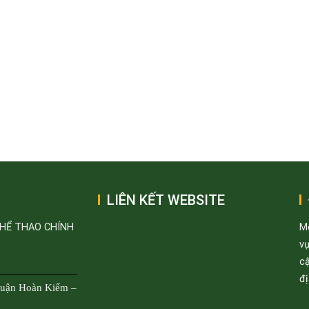
LIÊN KẾT WEBSITE
THỂ THAO CHÍNH
M
v
cậ
đị
Quận Hoàn Kiếm –