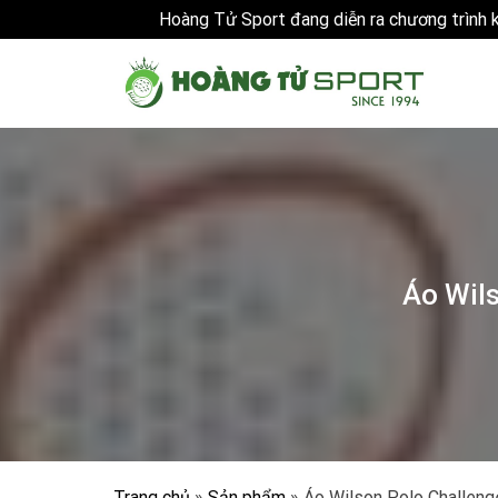
Hoàng Tử Sport đang diễn ra chương trình
Skip
to
content
Áo Wils
Trang chủ
»
Sản phẩm
»
Áo Wilson Polo Challeng