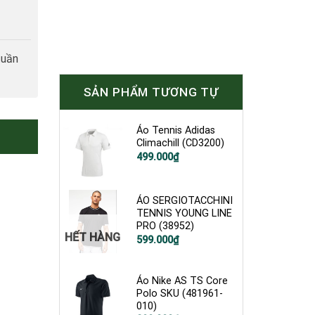
tuần
SẢN PHẨM TƯƠNG TỰ
Áo Tennis Adidas
Climachill (CD3200)
Giá
Giá
499.000
₫
gốc
hiện
là:
tại
1.200.000₫.
là:
499.000₫.
ÁO SERGIOTACCHINI
TENNIS YOUNG LINE
PRO (38952)
HẾT HÀNG
Giá
Giá
599.000
₫
gốc
hiện
là:
tại
1.200.000₫.
là:
599.000₫.
Áo Nike AS TS Core
Polo SKU (481961-
010)