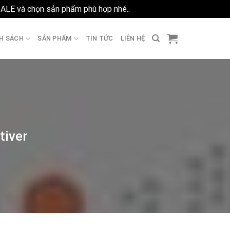
SALE và chọn sản phẩm phù hợp nhé..
Bỏ qua
H SÁCH
SẢN PHẨM
TIN TỨC
LIÊN HỆ
tiver