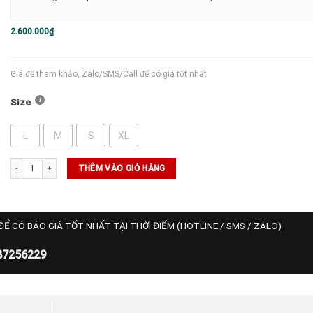
2.600.000
₫
Giá để tham khảo, Zalo/SMS/Call để có giá tốt nhất
Size
L
M
S
XL
Áo Wilson Polo Challengers Technical - Vetiver số lượng
THÊM VÀO GIỎ HÀNG
ĐỂ CÓ BÁO GIÁ TỐT NHẤT TẠI THỜI ĐIỂM (HOTLINE / SMS / ZALO)
87256229