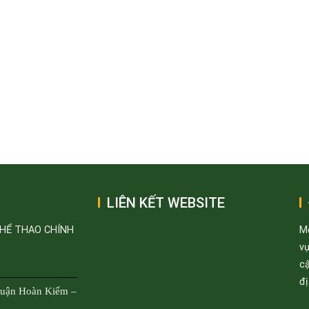
LIÊN KẾT WEBSITE
THỂ THAO CHÍNH
M
v
cậ
đị
Quận Hoàn Kiếm –