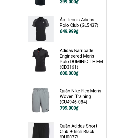
Giá
Giá
399.000
₫
gốc
hiện
là:
tại
1.000.000₫.
là:
399.000₫.
Áo Tennis Adidas
Polo Club (GL5437)
Giá
Giá
649.999
₫
gốc
hiện
là:
tại
850.000₫.
là:
649.999₫.
Adidas Barricade
Engineered Men’s
Polo DOMINIC THIEM
(CD3161)
Giá
Giá
600.000
₫
gốc
hiện
là:
tại
1.200.000₫.
là:
600.000₫.
Quần Nike Flex Men’s
Woven Training
(CU4946-084)
Giá
Giá
799.000
₫
gốc
hiện
là:
tại
1.200.000₫.
là:
799.000₫.
Quần Adidas Short
Club 9-Inch Black
(DU0877)