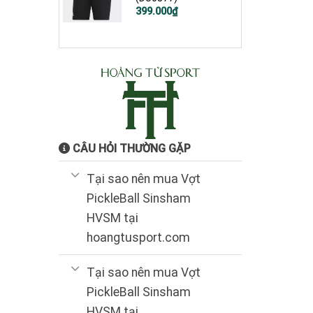
Giá
Giá
399.000
₫
gốc
hiện
là:
tại
900.000₫.
là:
399.000₫.
CÂU HỎI THƯỜNG GẶP
Tại sao nên mua Vợt
PickleBall Sinsham
HVSM tại
hoangtusport.com
Tại sao nên mua Vợt
PickleBall Sinsham
HVSM tại