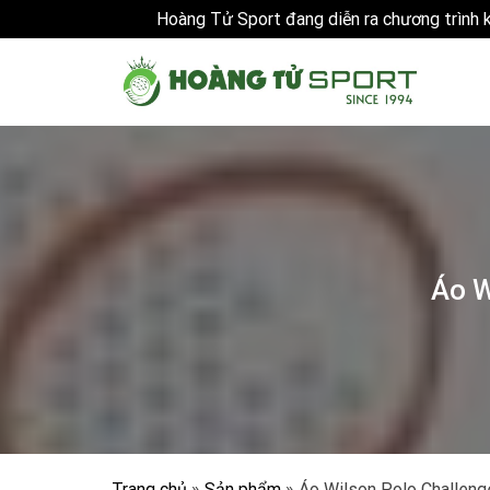
Hoàng Tử Sport đang diễn ra chương trình
Skip
to
content
Áo W
Trang chủ
»
Sản phẩm
»
Áo Wilson Polo Challeng