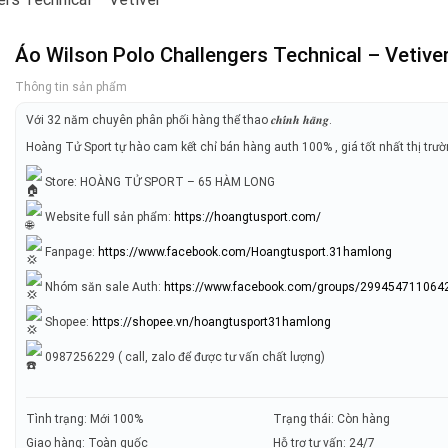
Áo Wilson Polo Challengers Technical – Vetive
Thông tin sản phẩm
Với 32 năm chuyên phân phối hàng thể thao 𝒄𝒉𝒊́𝒏𝒉 𝒉𝒂̃𝒏𝒈.
Hoàng Tử Sport tự hào cam kết chỉ bán hàng auth 100% , giá tốt nhất thị trư
Store: HOÀNG TỬ SPORT – 65 HÀM LONG
Website full sản phẩm:
https://hoangtusport.com/
Fanpage:
https://www.facebook.com/Hoangtusport.31hamlong
Nhóm săn sale Auth:
https://www.facebook.com/groups/299454711064
Shopee:
https://shopee.vn/hoangtusport31hamlong
0987256229 ( call, zalo để được tư vấn chất lượng)
Tình trạng: Mới 100%
Trạng thái: Còn hàng
Giao hàng: Toàn quốc
Hỗ trợ tư vấn: 24/7