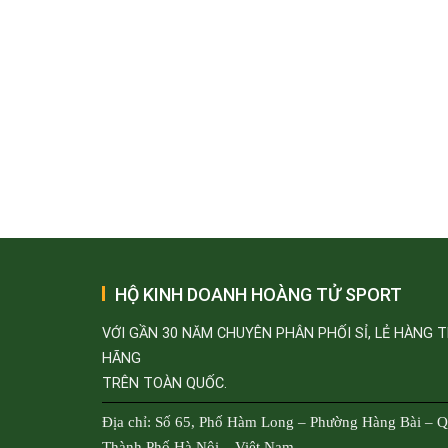
HỘ KINH DOANH HOÀNG TỬ SPORT
VỚI GẦN 30 NĂM CHUYÊN PHÂN PHỐI SỈ, LẺ HÀNG 
HÃNG
TRÊN TOÀN QUỐC.
Địa chỉ: Số 65, Phố Hàm Long – Phường Hàng Bài – 
Thành Phố Hà Nội – Việt Nam