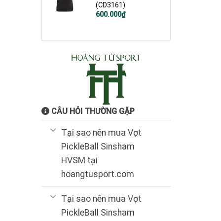
(CD3161)
Giá
Giá
600.000
₫
gốc
hiện
là:
tại
1.200.000₫.
là:
600.000₫.
CÂU HỎI THƯỜNG GẶP
Tại sao nên mua Vợt
PickleBall Sinsham
HVSM tại
hoangtusport.com
Tại sao nên mua Vợt
PickleBall Sinsham