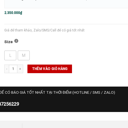
2.350.000
₫
Giá để tham khảo, Zalo/SMS/Call để có giá tốt nhất
Size
L
M
Áo Wilson Polo League - Vetiver số lượng
THÊM VÀO GIỎ HÀNG
ĐỂ CÓ BÁO GIÁ TỐT NHẤT TẠI THỜI ĐIỂM (HOTLINE / SMS / ZALO)
87256229