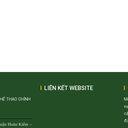
LIÊN KẾT WEBSITE
THỂ THAO CHÍNH
M
v
cậ
đị
Quận Hoàn Kiếm –