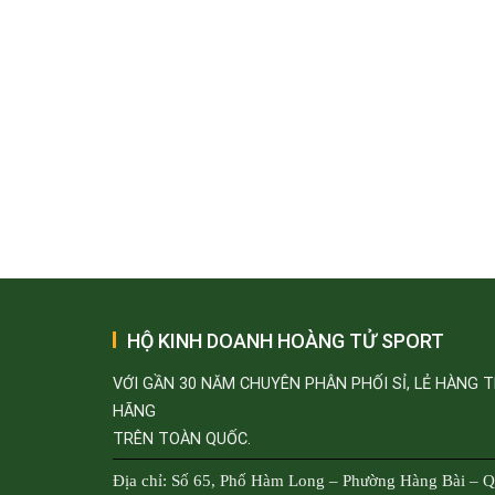
HỘ KINH DOANH HOÀNG TỬ SPORT
VỚI GẦN 30 NĂM CHUYÊN PHÂN PHỐI SỈ, LẺ HÀNG 
HÃNG
TRÊN TOÀN QUỐC.
Địa chỉ: Số 65, Phố Hàm Long – Phường Hàng Bài – 