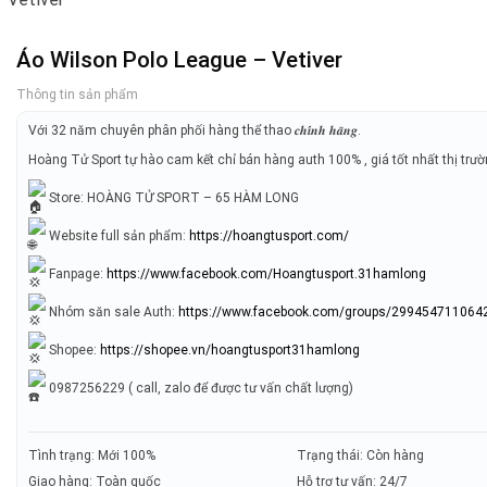
Áo Wilson Polo League – Vetiver
Thông tin sản phẩm
Với 32 năm chuyên phân phối hàng thể thao 𝒄𝒉𝒊́𝒏𝒉 𝒉𝒂̃𝒏𝒈.
Hoàng Tử Sport tự hào cam kết chỉ bán hàng auth 100% , giá tốt nhất thị trư
Store: HOÀNG TỬ SPORT – 65 HÀM LONG
Website full sản phẩm:
https://hoangtusport.com/
Fanpage:
https://www.facebook.com/Hoangtusport.31hamlong
Nhóm săn sale Auth:
https://www.facebook.com/groups/299454711064
Shopee:
https://shopee.vn/hoangtusport31hamlong
0987256229 ( call, zalo để được tư vấn chất lượng)
Tình trạng: Mới 100%
Trạng thái: Còn hàng
Giao hàng: Toàn quốc
Hỗ trợ tư vấn: 24/7