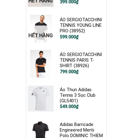
HẾT HÀNG
Giá
Giá
399.000
₫
gốc
hiện
là:
tại
900.000₫.
là:
399.000₫.
ÁO SERGIOTACCHINI
TENNIS YOUNG LINE
PRO (38952)
HẾT HÀNG
Giá
Giá
599.000
₫
gốc
hiện
là:
tại
1.200.000₫.
là:
599.000₫.
ÁO SERGIOTACCHINI
TENNIS PARIS T-
SHIRT (38926)
799.000
₫
Áo Thun Adidas
Tennis 3 Sọc Club
(GL5401)
Giá
Giá
549.000
₫
gốc
hiện
là:
tại
750.000₫.
là:
549.000₫.
Adidas Barricade
Engineered Men’s
Polo DOMINIC THIEM