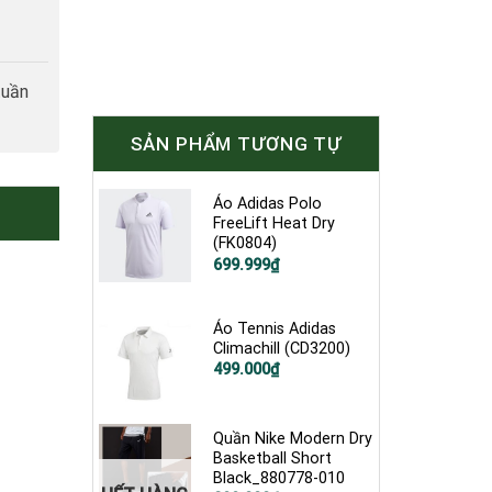
tuần
SẢN PHẨM TƯƠNG TỰ
Áo Adidas Polo
FreeLift Heat Dry
(FK0804)
Giá
Giá
699.999
₫
gốc
hiện
là:
tại
1.900.000₫.
là:
699.999₫.
Áo Tennis Adidas
Climachill (CD3200)
Giá
Giá
499.000
₫
gốc
hiện
là:
tại
1.200.000₫.
là:
499.000₫.
Quần Nike Modern Dry
Basketball Short
Black_880778-010