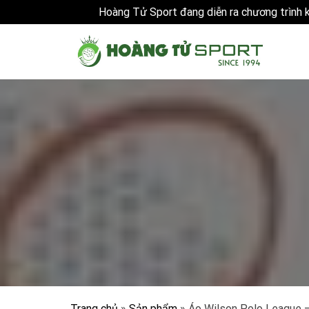
Hoàng Tử Sport đang diễn ra chương trình
Skip
to
content
Trang chủ
»
Sản phẩm
»
Áo Wilson Polo League –