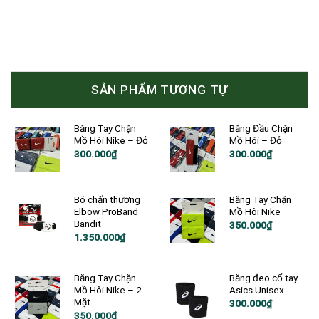
SẢN PHẨM TƯƠNG TỰ
Băng Tay Chặn
Băng Đầu Chặn
Mồ Hôi Nike – Đỏ
Mồ Hôi – Đỏ
300.000
₫
300.000
₫
Bó chấn thương
Băng Tay Chặn
Elbow ProBand
Mồ Hôi Nike
Bandit
350.000
₫
Giá
Giá
1.350.000
₫
gốc
hiện
là:
tại
1.500.000₫.
là:
1.350.000₫.
Băng Tay Chặn
Băng đeo cổ tay
Mồ Hôi Nike – 2
Asics Unisex
Mặt
300.000
₫
350.000
₫