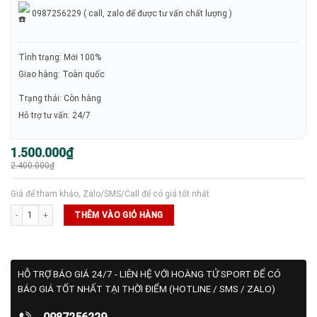
0987256229 ( call, zalo để được tư vấn chất lượng )
Tình trạng: Mới 100%
Giao hàng: Toàn quốc
Trạng thái: Còn hàng
Hỗ trợ tư vấn: 24/7
Giá
Giá
1.500.000
₫
gốc
hiện
2.400.000
₫
là:
tại
2.400.000₫.
là:
1.500.000₫.
Giá để tham khảo, Zalo/SMS/Call để có giá tốt nhất
Balo Joola Agassi Vision II số lượng
THÊM VÀO GIỎ HÀNG
HỖ TRỢ BÁO GIÁ 24/7 - LIÊN HỆ VỚI HOÀNG TỬ SPORT ĐỂ CÓ
BÁO GIÁ TỐT NHẤT TẠI THỜI ĐIỂM (HOTLINE / SMS / ZALO)