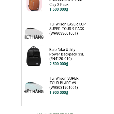
Roland-Garros Tour
Clay 2 Pack
1.500.000
₫
Túi Wilson LAVER CUP
SUPER TOUR 9 PACK
(WR8033601001)
HẾT HÀNG
Balo Nike Utility
Power Backpack 33L
(FN4120-010)
Giá
Giá
2.500.000
₫
gốc
hiện
là:
tại
2.679.000₫.
là:
2.500.000₫.
Túi Wilson SUPER
TOUR BLADE V9
(WR8031901001)
HẾT HÀNG
1.900.000
₫