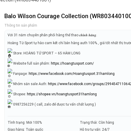
Balo Wilson Courage Collection (WR80344010
Thông tin sản phẩm
Với 31 năm chuyên phân phối hàng thể thao 𝒄𝒉𝒊́𝒏𝒉 𝒉𝒂̃𝒏𝒈.
Hoàng Tử Sport tự hào cam kết chỉ bán hàng auth 100% , giá tốt nhất thị trư
Store: HOÀNG TỬ SPORT – 65 HÀM LONG
Website full sản phẩm:
https://hoangtusport.com/
Fanpage:
https://www.facebook.com/Hoangtusport.31hamlong
Nhóm săn sale Auth:
https://www.facebook.com/groups/299454711064
Shopee:
https://shopee.vn/hoangtusport31hamlong
0987256229 ( call, zalo để được tư vấn chất lượng )
Tình trạng: Mới 100%
Trạng thái: Còn hàng
Giao hàng: Toàn quốc
Hỗ trợ tư vấn: 24/7