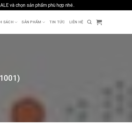
SALE và chọn sản phẩm phù hợp nhé..
Bỏ qua
H SÁCH
SẢN PHẨM
TIN TỨC
LIÊN HỆ
01001)