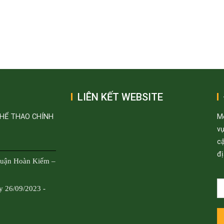
LIÊN KẾT WEBSITE
THỂ THAO CHÍNH
M
v
cậ
đị
Quận Hoàn Kiếm –
y 26/09/2023 -