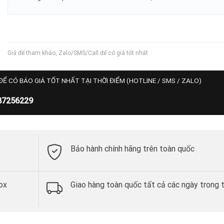
Giá để tham khảo, Zalo/SMS/Call để có giá tốt nhất
ĐỂ CÓ BÁO GIÁ TỐT NHẤT TẠI THỜI ĐIỂM (HOTLINE / SMS / ZALO)
87256229
Bảo hành chính hãng trên toàn quốc
ox
Giao hàng toàn quốc tất cả các ngày trong 