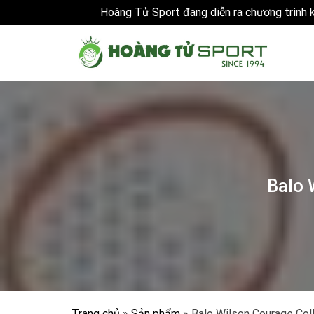
Hoàng Tử Sport đang diễn ra chương trình
Skip
to
content
Balo 
Trang chủ
»
Sản phẩm
»
Balo Wilson Courage Co