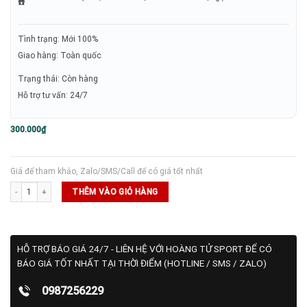
Tình trạng: Mới 100%
Giao hàng: Toàn quốc
Trạng thái: Còn hàng
Hỗ trợ tư vấn: 24/7
300.000
₫
Giá để tham khảo, Zalo/SMS/Call để có giá tốt nhất
Băng Đầu Chặn Mồ Hôi - Light Blue/Navy số lượng
THÊM VÀO GIỎ HÀNG
HỖ TRỢ BÁO GIÁ 24/7 - LIÊN HỆ VỚI HOÀNG TỬ SPORT ĐỂ CÓ
BÁO GIÁ TỐT NHẤT TẠI THỜI ĐIỂM (HOTLINE / SMS / ZALO)
0987256229