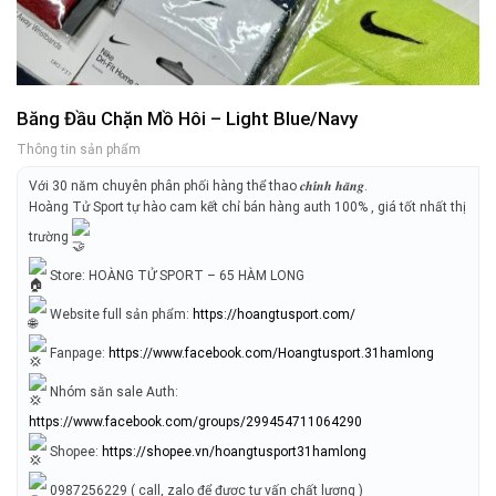
Băng Đầu Chặn Mồ Hôi – Light Blue/Navy
Thông tin sản phẩm
Với 30 năm chuyên phân phối hàng thể thao 𝒄𝒉𝒊́𝒏𝒉 𝒉𝒂̃𝒏𝒈.
Hoàng Tử Sport tự hào cam kết chỉ bán hàng auth 100% , giá tốt nhất thị
trường
Store: HOÀNG TỬ SPORT – 65 HÀM LONG
Website full sản phẩm:
https://hoangtusport.com/
Fanpage:
https://www.facebook.com/Hoangtusport.31hamlong
Nhóm săn sale Auth:
https://www.facebook.com/groups/299454711064290
Shopee:
https://shopee.vn/hoangtusport31hamlong
0987256229 ( call, zalo để được tư vấn chất lượng )