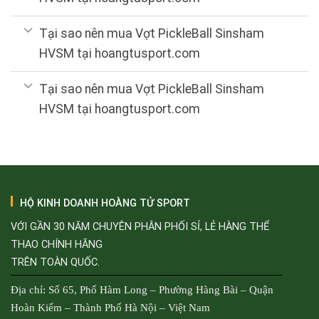
Tại sao nên mua Vợt PickleBall Sinsham
HVSM tại hoangtusport.com
Tại sao nên mua Vợt PickleBall Sinsham
HVSM tại hoangtusport.com
HỘ KINH DOANH HOÀNG TỬ SPORT
VỚI GẦN 30 NĂM CHUYÊN PHÂN PHỐI SỈ, LẺ HÀNG THỂ
THAO CHÍNH HÃNG
TRÊN TOÀN QUỐC.
Địa chỉ: Số 65, Phố Hàm Long – Phường Hàng Bài – Quận
Hoàn Kiếm – Thành Phố Hà Nội – Việt Nam