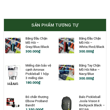
SẢN PHẨM TƯƠNG TỰ
Băng Đầu Chặn
Băng Đầu Chặn
Mồ Hôi –
Mồ Hôi –
Gray/Blue/Black
White/Red/Black
300.000
₫
300.000
₫
Miếng dán bảo vệ
Băng Tay Chặn
cạnh Arronax
Mồ Hôi Nike –
Pickleball 1 hộp
Navy/Blue
HẾT
3 miếng dán
300.000
₫
180.000
₫
HÀNG
Bó chấn thương
Balo Pickleball
Elbow ProBand
Joola Vision II
Bandit
Backpack Black –
80166
Giá
Giá
1.350.000
₫