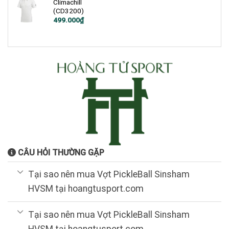
Climachill
(CD3200)
Giá
Giá
499.000
₫
gốc
hiện
là:
tại
1.200.000₫.
là:
499.000₫.
CÂU HỎI THƯỜNG GẶP
Tại sao nên mua Vợt PickleBall Sinsham
HVSM tại hoangtusport.com
Tại sao nên mua Vợt PickleBall Sinsham
HVSM tại hoangtusport.com