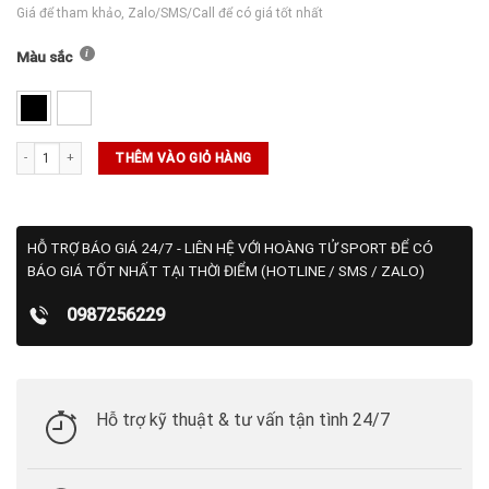
Giá để tham khảo, Zalo/SMS/Call để có giá tốt nhất
Màu sắc
Chặn Mồ Hôi Tay Adidas Dài (Cặp) số lượng
THÊM VÀO GIỎ HÀNG
HỖ TRỢ BÁO GIÁ 24/7 - LIÊN HỆ VỚI HOÀNG TỬ SPORT ĐỂ CÓ
BÁO GIÁ TỐT NHẤT TẠI THỜI ĐIỂM (HOTLINE / SMS / ZALO)
0987256229
Hỗ trợ kỹ thuật & tư vấn tận tình 24/7