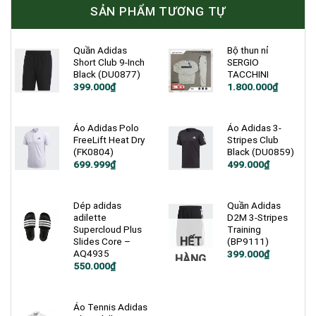
SẢN PHẨM TƯƠNG TỰ
Quần Adidas
Bộ thun nỉ
Short Club 9-Inch
SERGIO
Black (DU0877)
TACCHINI
Giá
Giá
Giá
Giá
399.000
₫
1.800.000
₫
gốc
hiện
gốc
hiện
là:
tại
là:
tại
900.000₫.
là:
3.500.000₫.
là:
399.000₫.
1.800.000₫.
Áo Adidas Polo
Áo Adidas 3-
FreeLift Heat Dry
Stripes Club
(FK0804)
Black (DU0859)
Giá
Giá
Giá
Giá
699.999
₫
499.000
₫
gốc
hiện
gốc
hiện
là:
tại
là:
tại
1.900.000₫.
là:
750.000₫.
là:
699.999₫.
499.000₫.
Dép adidas
Quần Adidas
adilette
D2M 3-Stripes
Supercloud Plus
Training
HẾT
Slides Core –
(BP9111)
AQ4935
Giá
Giá
399.000
₫
HÀNG
gốc
hiện
Giá
Giá
550.000
₫
là:
tại
gốc
hiện
900.000₫.
là:
là:
tại
399.000₫.
750.000₫.
là:
550.000₫.
Áo Tennis Adidas