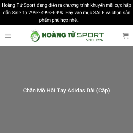
Hoàng Tử Sport đang diễn ra chương trình khuyến mãi cực hấp
dẫn Sale từ 299k-499k-699k. Hãy vào mục SALE và chọn sản
phẩm phù hợp nhé..
Bỏ qua
Skip
to
content
Chặn Mồ Hôi Tay Adidas Dài (Cặp)