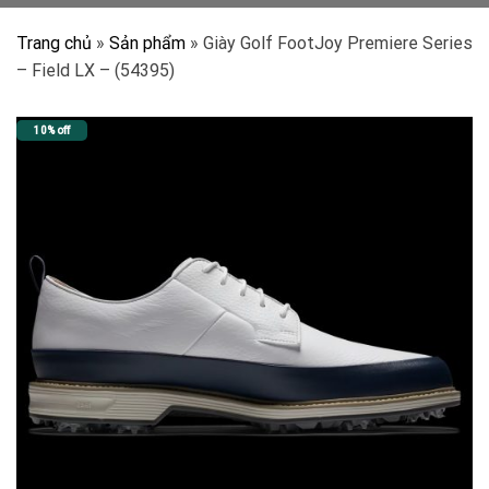
Trang chủ
»
Sản phẩm
»
Giày Golf FootJoy Premiere Series
– Field LX – (54395)
10% off