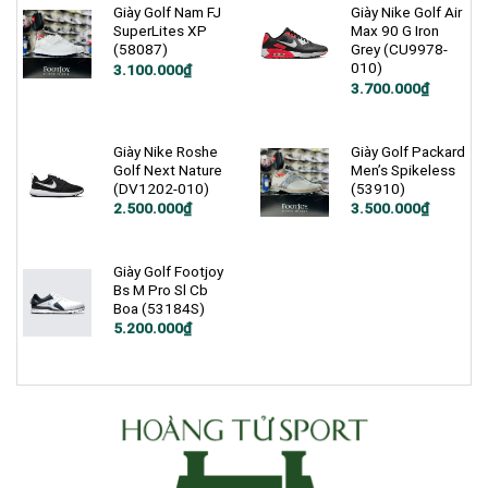
4.800.000₫.
Giày Golf Nam FJ
Giày Nike Golf Air
SuperLites XP
Max 90 G Iron
(58087)
Grey (CU9978-
010)
3.100.000
₫
Giá
Giá
3.700.000
₫
gốc
hiện
là:
tại
4.520.000₫.
là:
3.700.000₫.
Giày Nike Roshe
Giày Golf Packard
Golf Next Nature
Men’s Spikeless
(DV1202-010)
(53910)
Giá
Giá
2.500.000
₫
3.500.000
₫
gốc
hiện
là:
tại
2.950.000₫.
là:
2.500.000₫.
Giày Golf Footjoy
Bs M Pro Sl Cb
Boa (53184S)
5.200.000
₫