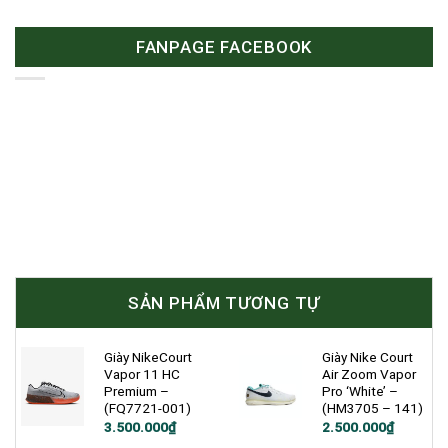
FANPAGE FACEBOOK
SẢN PHẨM TƯƠNG TỰ
Giày NikeCourt
Giày Nike Court
Vapor 11 HC
Air Zoom Vapor
Premium –
Pro ‘White’ –
(FQ7721-001)
(HM3705 – 141)
Giá
Giá
3.500.000
₫
2.500.000
₫
gốc
hiện