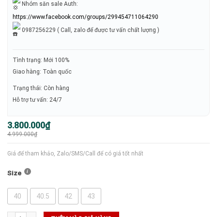
Nhóm săn sale Auth:
https://www.facebook.com/groups/299454711064290
0987256229 ( Call, zalo để được tư vấn chất lượng )
Tình trạng: Mới 100%
Giao hàng: Toàn quốc
Trạng thái: Còn hàng
Hỗ trợ tư vấn: 24/7
Giá
Giá
3.800.000
₫
gốc
hiện
4.999.000
₫
là:
tại
4.999.000₫.
là:
3.800.000₫.
Giá để tham khảo, Zalo/SMS/Call để có giá tốt nhất
Size
40
40.5
42
43
Giày Nike Court Air Zoom Vapor 12 Premium (HV1449 - 100) số lượng