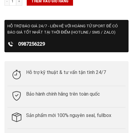
THÊM VÀO GIỎ HÀNG
HỖ TRỢ BÁO GIÁ 24/7 - LIÊN HỆ VỚI HOÀNG TỬ SPORT ĐỂ CÓ
BÁO GIÁ TỐT NHẤT TẠI THỜI ĐIỂM (HOTLINE / SMS / ZALO)
0987256229
Hỗ trợ kỹ thuật & tư vấn tận tình 24/7
Bảo hành chính hãng trên toàn quốc
Sản phẩm mới 100% nguyên seal, fullbox