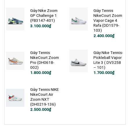
là:
tại
3.000.000₫.
là:
2.500.000₫.
Giày Nike Zoom
Giày Tennis
GP Challenge 1
NikeCourt Zoom
(FB3147-401)
Vapor Cage 4
Rafa (DD1579-
3.100.000
₫
103)
Giá
Giá
2.400.000
₫
gốc
hiện
là:
tại
4.600.000₫.
là:
2.400.000₫.
Giày Tennis
Giày Nike Tennis-
NikeCourt Zoom
Pickleball Vapor
Pro (DH0618-
Lite 3 ( DV3258
002)
– 101)
Giá
Giá
Giá
Giá
1.800.000
₫
1.700.000
₫
gốc
hiện
gốc
hiện
là:
tại
là:
tại
3.000.000₫.
là:
2.100.000₫.
là:
1.800.000₫.
1.700.000₫.
Giày Tennis NIKE
NikeCourt Air
Zoom NXT
(DH0219-136)
Giá
Giá
2.500.000
₫
gốc
hiện
là:
tại
2.900.000₫.
là:
2.500.000₫.