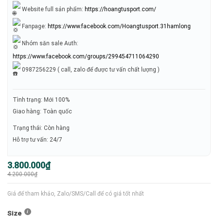
Website full sản phẩm:
https://hoangtusport.com/
Fanpage:
https://www.facebook.com/Hoangtusport.31hamlong
Nhóm săn sale Auth:
https://www.facebook.com/groups/299454711064290
0987256229 ( call, zalo để được tư vấn chất lượng )
Tình trạng: Mới 100%
Giao hàng: Toàn quốc
Trạng thái: Còn hàng
Hỗ trợ tư vấn: 24/7
Giá
Giá
3.800.000
₫
gốc
hiện
4.200.000
₫
là:
tại
4.200.000₫.
là:
3.800.000₫.
Giá để tham khảo, Zalo/SMS/Call để có giá tốt nhất
Size