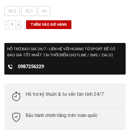
40.5
42,5
44
Giày Nike Vapor 12 (IV4090-022) số lượng
THÊM VÀO GIỎ HÀNG
HỖ TRỢ BÁO GIÁ 24/7 - LIÊN HỆ VỚI HOÀNG TỬ SPORT ĐỂ CÓ
BÁO GIÁ TỐT NHẤT TẠI THỜI ĐIỂM (HOTLINE / SMS / ZALO)
0987256229
Hỗ trợ kỹ thuật & tư vấn tận tình 24/7
Bảo hành chính hãng trên toàn quốc