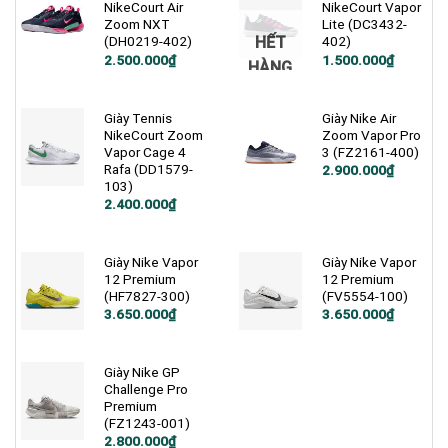
NikeCourt Air
NikeCourt Vapor
Zoom NXT
Lite (DC3432-
HẾT
(DH0219-402)
402)
Giá
Giá
Giá
Giá
2.500.000
₫
1.500.000
₫
HÀNG
gốc
hiện
gốc
hiện
là:
tại
là:
tại
3.200.000₫.
là:
1.800.000₫.
là:
2.500.000₫.
1.500.000₫.
Giày Tennis
Giày Nike Air
NikeCourt Zoom
Zoom Vapor Pro
Vapor Cage 4
3 (FZ2161-400)
Rafa (DD1579-
2.900.000
₫
103)
Giá
Giá
2.400.000
₫
gốc
hiện
là:
tại
4.600.000₫.
là:
2.400.000₫.
Giày Nike Vapor
Giày Nike Vapor
12 Premium
12 Premium
(HF7827-300)
(FV5554-100)
Giá
Giá
3.650.000
₫
3.650.000
₫
gốc
hiện
là:
tại
4.990.000₫.
là:
3.650.000₫.
Giày Nike GP
Challenge Pro
Premium
(FZ1243-001)
2.800.000
₫