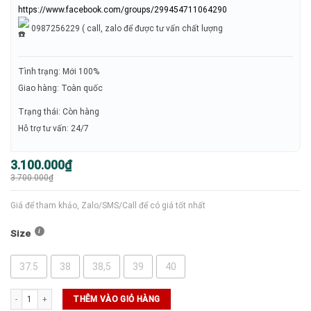
https://www.facebook.com/groups/299454711064290
0987256229 ( call, zalo để được tư vấn chất lượng
Tình trạng: Mới 100%
Giao hàng: Toàn quốc
Trạng thái: Còn hàng
Hỗ trợ tư vấn: 24/7
Giá
Giá
3.100.000
₫
gốc
hiện
3.700.000
₫
là:
tại
3.700.000₫.
là:
3.100.000₫.
Giá để tham khảo, Zalo/SMS/Call để có giá tốt nhất
Size
37.5
38
38,5
39
40
GIÀY NIKE VAPOR PRO 3 (FZ2158-109) số lượng
THÊM VÀO GIỎ HÀNG