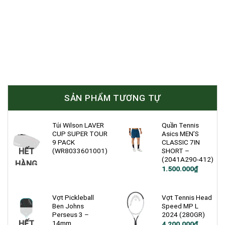
SẢN PHẨM TƯƠNG TỰ
Túi Wilson LAVER
Quần Tennis
CUP SUPER TOUR
Asics MEN’S
9 PACK
CLASSIC 7IN
HẾT
(WR8033601001)
SHORT –
(2041A290-412)
HÀNG
1.500.000
₫
Vợt Pickleball
Vợt Tennis Head
Ben Johns
Speed MP L
Perseus 3 –
2024 (280GR)
HẾT
14mm
4.200.000
₫