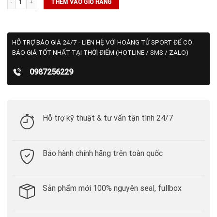
THÊM VÀO GIỎ HÀNG
HỖ TRỢ BÁO GIÁ 24/7 - LIÊN HỆ VỚI HOÀNG TỬ SPORT ĐỂ CÓ
BÁO GIÁ TỐT NHẤT TẠI THỜI ĐIỂM (HOTLINE / SMS / ZALO)
0987256229
Hỗ trợ kỹ thuật & tư vấn tận tình 24/7
Bảo hành chính hãng trên toàn quốc
Sản phẩm mới 100% nguyên seal, fullbox