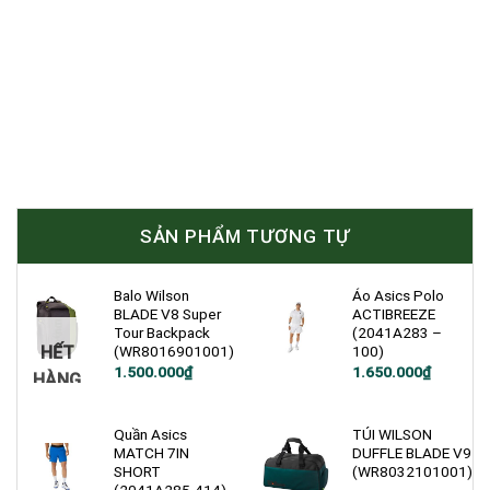
SẢN PHẨM TƯƠNG TỰ
Balo Wilson
Áo Asics Polo
BLADE V8 Super
ACTIBREEZE
Tour Backpack
(2041A283 –
HẾT
(WR8016901001)
100)
Giá
Giá
1.500.000
₫
1.650.000
₫
HÀNG
gốc
hiện
là:
tại
2.200.000₫.
là:
1.500.000₫.
Quần Asics
TÚI WILSON
MATCH 7IN
DUFFLE BLADE V9
SHORT
(WR8032101001)