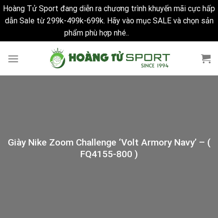
Hoàng Tử Sport đang diễn ra chương trình khuyến mãi cực hấp
dẫn Sale từ 299k-499k-699k. Hãy vào mục SALE và chọn sản
phẩm phù hợp nhé..
Bỏ qua
Skip
to
content
Giày Nike Zoom Challenge ‘Volt Armory Navy’ – (
FQ4155-800 )