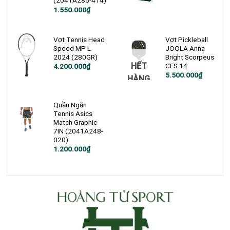
(2041A285-414)
1.550.000
₫
Vợt Tennis Head
Vợt Pickleball
Speed MP L
JOOLA Anna
2024 (280GR)
Bright Scorpeus
HẾT
CFS 14
4.200.000
₫
5.500.000
₫
HÀNG
Quần Ngắn
Tennis Asics
Match Graphic
7IN (2041A248-
020)
1.200.000
₫