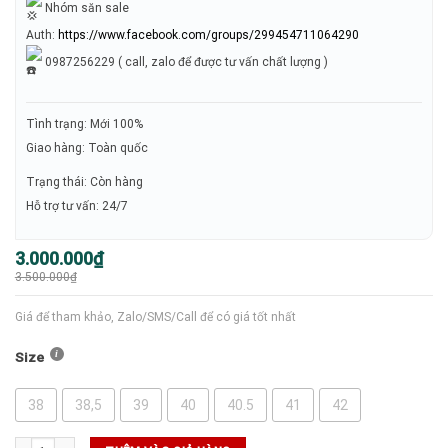
Nhóm săn sale
Auth:
https://www.facebook.com/groups/299454711064290
0987256229 ( call, zalo để được tư vấn chất lượng )
Tình trạng: Mới 100%
Giao hàng: Toàn quốc
Trạng thái: Còn hàng
Hỗ trợ tư vấn: 24/7
Giá
Giá
3.000.000
₫
gốc
hiện
3.500.000
₫
là:
tại
3.500.000₫.
là:
3.000.000₫.
Giá để tham khảo, Zalo/SMS/Call để có giá tốt nhất
Size
38
38,5
39
40
40.5
41
42
Giày Nike Zoom Challenge ‘Volt Armory Navy’ - ( FQ4155-800 ) số lượng