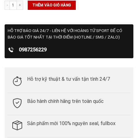
Giày NikeCourt GP Challenge 1 Premium (FB3147-102) số lượng
THÊM VÀO GIỎ HÀNG
HỖ TRỢ BÁO GIÁ 24/7 - LIÊN HỆ VỚI HOÀNG TỬ SPORT ĐỂ CÓ
BÁO GIÁ TỐT NHẤT TẠI THỜI ĐIỂM (HOTLINE / SMS / ZALO)
0987256229
Hỗ trợ kỹ thuật & tư vấn tận tình 24/7
Bảo hành chính hãng trên toàn quốc
Sản phẩm mới 100% nguyên seal, fullbox