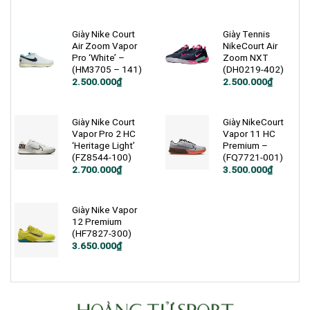
3.650.000₫.
Giày Nike Court
Giày Tennis
Air Zoom Vapor
NikeCourt Air
Pro ‘White’ –
Zoom NXT
(HM3705 – 141)
(DH0219-402)
Giá
Giá
Giá
Giá
2.500.000
₫
2.500.000
₫
gốc
hiện
gốc
hiện
là:
tại
là:
tại
3.000.000₫.
là:
3.200.000₫.
là:
2.500.000₫.
2.500.000₫.
Giày Nike Court
Giày NikeCourt
Vapor Pro 2 HC
Vapor 11 HC
‘Heritage Light’
Premium –
(FZ8544-100)
(FQ7721-001)
2.700.000
₫
3.500.000
₫
Giày Nike Vapor
12 Premium
(HF7827-300)
Giá
Giá
3.650.000
₫
gốc
hiện
là:
tại
4.990.000₫.
là:
3.650.000₫.