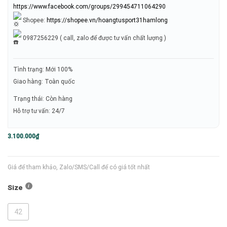
https://www.facebook.com/groups/299454711064290
Shopee:
https://shopee.vn/hoangtusport31hamlong
0987256229 ( call, zalo để được tư vấn chất lượng )
Tình trạng: Mới 100%
Giao hàng: Toàn quốc
Trạng thái: Còn hàng
Hỗ trợ tư vấn: 24/7
3.100.000
₫
Giá để tham khảo, Zalo/SMS/Call để có giá tốt nhất
Size
42