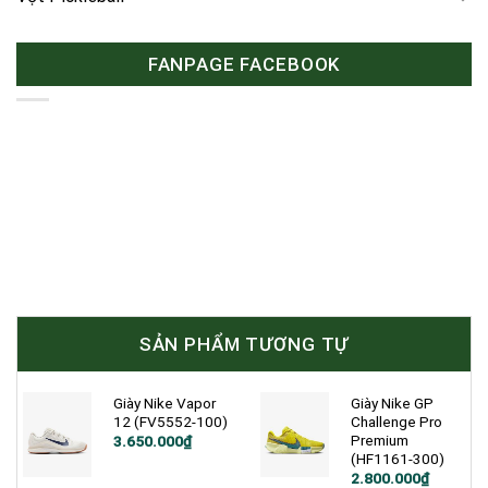
FANPAGE FACEBOOK
SẢN PHẨM TƯƠNG TỰ
Giày Nike Vapor
Giày Nike GP
12 (FV5552-100)
Challenge Pro
Premium
Giá
Giá
3.650.000
₫
gốc
hiện
(HF1161-300)
là:
tại
2.800.000
₫
4.990.000₫.
là: