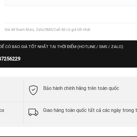
Giá để tham khảo, Zalo/SMS/Call để có giá tốt nhất
ĐỂ CÓ BÁO GIÁ TỐT NHẤT TẠI THỜI ĐIỂM (HOTLINE / SMS / ZALO)
87256229
Bảo hành chính hãng trên toàn quốc
ox
Giao hàng toàn quốc tất cả các ngày trong 