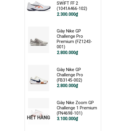
SWIFT FF 2
(1041A466-102)
2.300.000
₫
Giày Nike GP
Challenge Pro
Premium (FZ1243-
001)
2.800.000
₫
Giày Nike GP
Challenge Pro
(FB3145-002)
2.800.000
₫
Giày Nike Zoom GP
Challenge 1 Premium
(FN4698-101)
HẾT HÀNG
3.100.000
₫