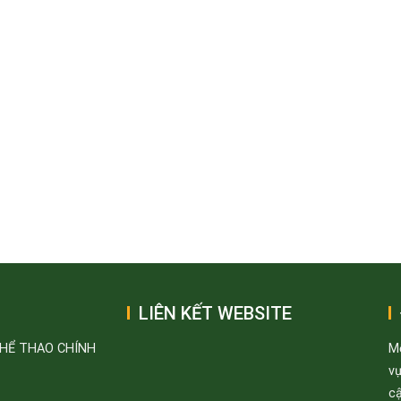
LIÊN KẾT WEBSITE
THỂ THAO CHÍNH
M
v
cậ