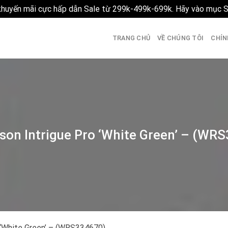
 khuyến mãi cực hấp dẫn Sale từ 299k-499k-699k. Hãy vào mục 
TRANG CHỦ
VỀ CHÚNG TÔI
CHÍN
lson Intrigue Pro ‘White Green’ – (WR
o ‘White Green’ – (WRS334670)