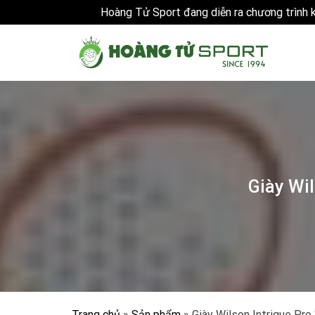
Hoàng Tử Sport đang diễn ra chương trình
Skip
to
content
Giày Wi
Trang chủ
»
Sản phẩm
»
Giày Wilson Intrigue Pr