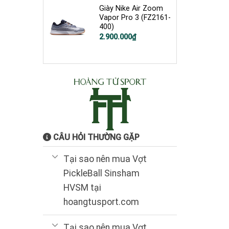
Giày Nike Air Zoom
Vapor Pro 3 (FZ2161-
400)
2.900.000
₫
CÂU HỎI THƯỜNG GẶP
Tại sao nên mua Vợt
PickleBall Sinsham
HVSM tại
hoangtusport.com
Tại sao nên mua Vợt