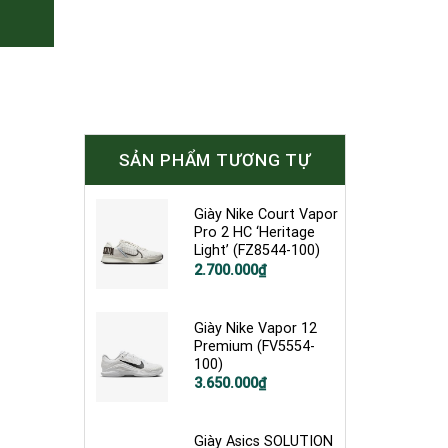
SẢN PHẨM TƯƠNG TỰ
Giày Nike Court Vapor
Pro 2 HC ‘Heritage
Light’ (FZ8544-100)
2.700.000
₫
Giày Nike Vapor 12
Premium (FV5554-
100)
3.650.000
₫
Giày Asics SOLUTION