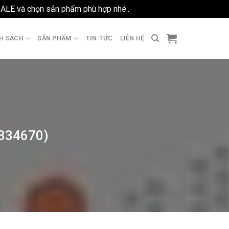
SALE và chọn sản phẩm phù hợp nhé..
Bỏ qua
H SÁCH
SẢN PHẨM
TIN TỨC
LIÊN HỆ
S334670)