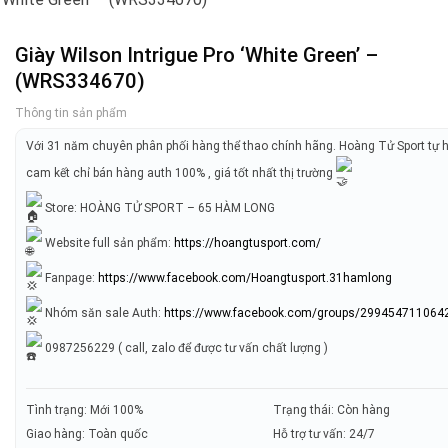
Giày Wilson Intrigue Pro ‘White Green’ –
(WRS334670)
Thông tin sản phẩm
Với 31 năm chuyên phân phối hàng thể thao chính hãng. Hoàng Tử Sport tự 
cam kết chỉ bán hàng auth 100% , giá tốt nhất thị trường
Store: HOÀNG TỬ SPORT – 65 HÀM LONG
Website full sản phẩm:
https://hoangtusport.com/
Fanpage:
https://www.facebook.com/Hoangtusport.31hamlong
Nhóm săn sale Auth:
https://www.facebook.com/groups/299454711064
0987256229 ( call, zalo để được tư vấn chất lượng )
Tình trạng: Mới 100%
Trạng thái: Còn hàng
Giao hàng: Toàn quốc
Hỗ trợ tư vấn: 24/7