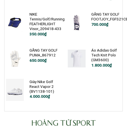
là:
tại
gốc
hiện
2.800.000₫.
là:
là:
tại
2.000.000₫.
6.990.000₫.
là:
5.600.000₫.
NIKE
GĂNG TAY GOLF
Tennis/Golf/Running
FOOTJOY_FGFS21C
FEATHERLIGHT
700.000
₫
Visor_209418-433
Giá
Giá
350.000
₫
gốc
hiện
là:
tại
400.000₫.
là:
350.000₫.
GĂNG TAY GOLF
Áo Adidas Golf
PUMA_867912
Tech Knit Polo
(GM3600)
650.000
₫
1.800.000
₫
Giày Nike Golf
React Vapor 2
(BV1138-101)
Giá
Giá
4.000.000
₫
gốc
hiện
là:
tại
5.000.000₫.
là:
4.000.000₫.