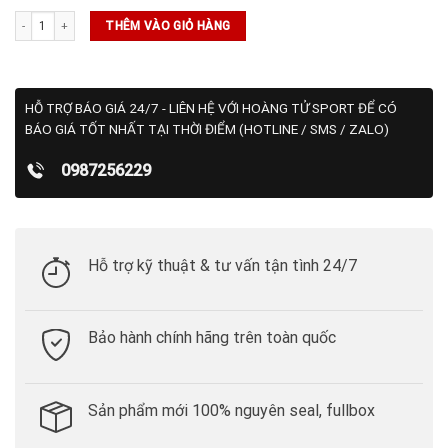
Áo Golf Polo Adidas Two In One Chest Logo Layered Shirt_GM0769 số lượng
THÊM VÀO GIỎ HÀNG
HỖ TRỢ BÁO GIÁ 24/7 - LIÊN HỆ VỚI HOÀNG TỬ SPORT ĐỂ CÓ
BÁO GIÁ TỐT NHẤT TẠI THỜI ĐIỂM (HOTLINE / SMS / ZALO)
0987256229
Hỗ trợ kỹ thuật & tư vấn tận tình 24/7
Bảo hành chính hãng trên toàn quốc
Sản phẩm mới 100% nguyên seal, fullbox