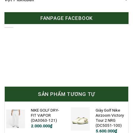
FANPAGE FACEBOOK
SẢN PHẨM TƯƠNG TỰ
NIKE GOLF DRY-
Giày Golf Nike
FIT VAPOR
Airzoom Victory
(DA3063-121)
Tour 2 NRG
(DC5051-100)
Giá
Giá
2.000.000
₫
gốc
hiện
Giá
Giá
5.600.000
₫