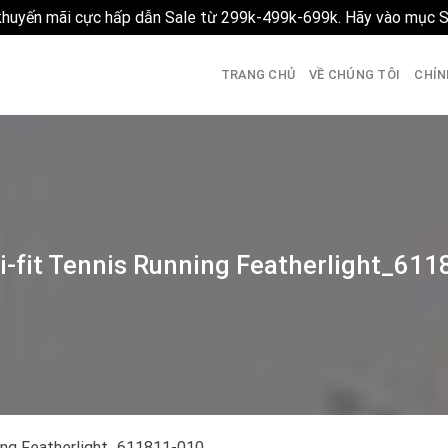
 khuyến mãi cực hấp dẫn Sale từ 299k-499k-699k. Hãy vào mục 
TRANG CHỦ
VỀ CHÚNG TÔI
CHÍN
i-fit Tennis Running Featherlight_61
ning Featherlight_611811-010