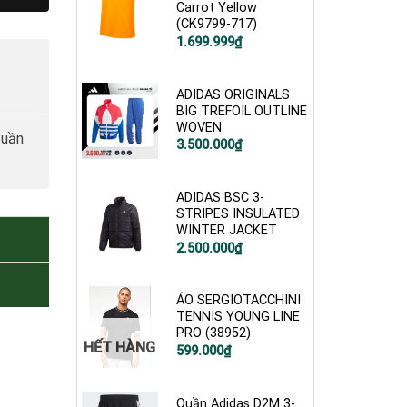
Carrot Yellow
(CK9799-717)
Giá
Giá
1.699.999
₫
gốc
hiện
là:
tại
2.600.000₫.
là:
1.699.999₫.
ADIDAS ORIGINALS
BIG TREFOIL OUTLINE
WOVEN
tuần
Giá
Giá
3.500.000
₫
gốc
hiện
là:
tại
4.800.000₫.
là:
3.500.000₫.
ADIDAS BSC 3-
STRIPES INSULATED
WINTER JACKET
Giá
Giá
2.500.000
₫
gốc
hiện
là:
tại
3.500.000₫.
là:
2.500.000₫.
ÁO SERGIOTACCHINI
TENNIS YOUNG LINE
PRO (38952)
HẾT HÀNG
Giá
Giá
599.000
₫
gốc
hiện
là:
tại
1.200.000₫.
là:
599.000₫.
Quần Adidas D2M 3-