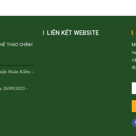
LIÊN KẾT WEBSITE
THỂ THAO CHÍNH
M
v
cậ
đị
Quận Hoàn Kiếm –
y 26/09/2023 -