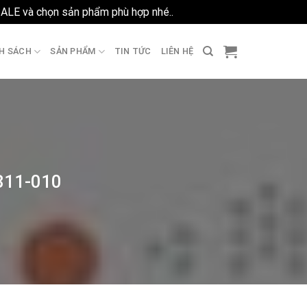
SALE và chọn sản phẩm phù hợp nhé..
Bỏ qua
H SÁCH
SẢN PHẨM
TIN TỨC
LIÊN HỆ
1811-010