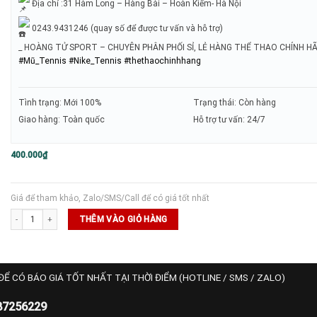
Địa chỉ :31 Hàm Long – Hàng Bài – Hoàn Kiếm- Hà Nội
0243.9431246 (quay số để được tư vấn và hỗ trợ)
_ HOÀNG TỬ SPORT – CHUYÊN PHÂN PHỐI SỈ, LẺ HÀNG THỂ THAO CHÍNH H
#Mũ_Tennis
#Nike_Tennis
#thethaochinhhang
Tình trạng: Mới 100%
Trạng thái: Còn hàng
Giao hàng: Toàn quốc
Hỗ trợ tư vấn: 24/7
400.000
₫
Giá để tham khảo, Zalo/SMS/Call để có giá tốt nhất
NIKE Dri-fit Tennis Running Featherlight_611811-010 số lượng
THÊM VÀO GIỎ HÀNG
ĐỂ CÓ BÁO GIÁ TỐT NHẤT TẠI THỜI ĐIỂM (HOTLINE / SMS / ZALO)
87256229