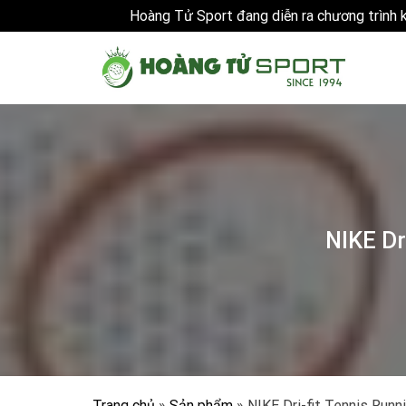
Hoàng Tử Sport đang diễn ra chương trình
Skip
to
content
NIKE Dr
Trang chủ
»
Sản phẩm
»
NIKE Dri-fit Tennis Run