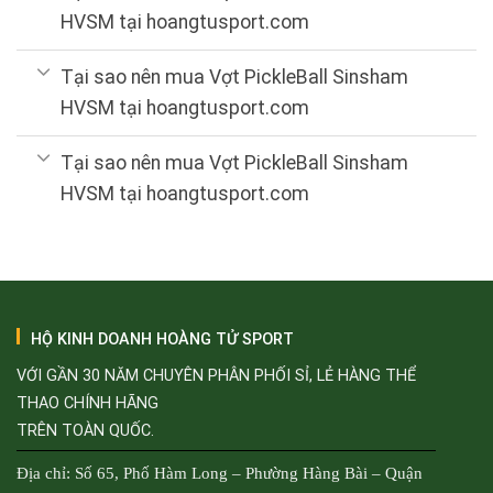
HVSM tại hoangtusport.com
Tại sao nên mua Vợt PickleBall Sinsham
HVSM tại hoangtusport.com
Tại sao nên mua Vợt PickleBall Sinsham
HVSM tại hoangtusport.com
HỘ KINH DOANH HOÀNG TỬ SPORT
VỚI GẦN 30 NĂM CHUYÊN PHÂN PHỐI SỈ, LẺ HÀNG THỂ
THAO CHÍNH HÃNG
TRÊN TOÀN QUỐC.
Địa chỉ: Số 65, Phố Hàm Long – Phường Hàng Bài – Quận