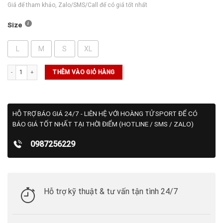
Giá để tham khảo, Zalo/SMS/Call để có giá tốt nhất
Size
L
M
S
XL
Quần Dài Nỉ NikeCourt Heritage (FZ6929 - 010) số lượng
THÊM VÀO GIỎ HÀNG
HỖ TRỢ BÁO GIÁ 24/7 - LIÊN HỆ VỚI HOÀNG TỬ SPORT ĐỂ CÓ
BÁO GIÁ TỐT NHẤT TẠI THỜI ĐIỂM (HOTLINE / SMS / ZALO)
0987256229
Hỗ trợ kỹ thuật & tư vấn tận tình 24/7