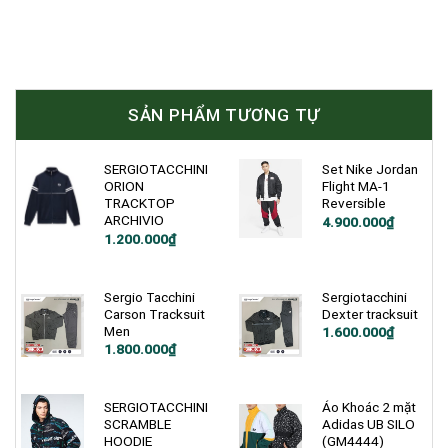
SẢN PHẨM TƯƠNG TỰ
SERGIOTACCHINI
Set Nike Jordan
ORION
Flight MA-1
TRACKTOP
Reversible
ARCHIVIO
4.900.000
₫
1.200.000
₫
Sergio Tacchini
Sergiotacchini
Carson Tracksuit
Dexter tracksuit
Men
Giá
Giá
1.600.000
₫
gốc
hiện
Giá
Giá
1.800.000
₫
là:
tại
gốc
hiện
2.800.000₫.
là:
là:
tại
1.600.000₫.
3.100.000₫.
là:
1.800.000₫.
SERGIOTACCHINI
Áo Khoác 2 mặt
SCRAMBLE
Adidas UB SILO
HOODIE
(GM4444)