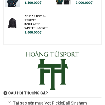
Giá
Giá
Giá
Giá
1.400.000
₫
2.000.000
₫
gốc
hiện
gốc
hiện
là:
tại
là:
tại
2.550.000₫.
là:
2.800.000₫.
là:
1.400.000₫.
2.000.000₫.
ADIDAS BSC 3-
STRIPES
INSULATED
WINTER JACKET
Giá
Giá
2.500.000
₫
gốc
hiện
là:
tại
3.500.000₫.
là:
2.500.000₫.
CÂU HỎI THƯỜNG GẶP
Tại sao nên mua Vợt PickleBall Sinsham