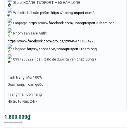
Store: HOÀNG TỬ SPORT – 65 HÀM LONG
Website full sản phẩm:
https://hoangtusport.com/
Fanpage:
https://www.facebook.com/Hoangtusport.31hamlong
Nhóm săn sale Auth:
https://www.facebook.com/groups/299454711064290
Shopee:
https://shopee.vn/hoangtusport31hamlong
0987256229 ( call, zalo để được tư vấn chất lượng )
Tình trạng: Mới 100%
Giao hàng: Toàn quốc
Trạng thái: Còn hàng
Hỗ trợ tư vấn: 24/7
Giá
Giá
1.800.000
₫
gốc
hiện
2.500.000
₫
là:
tại
2.500.000₫.
là:
1.800.000₫.