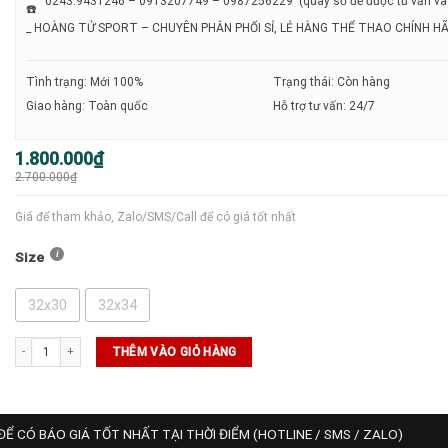
0243.9431246 – 0913207749 – 0987256229 (quay số để được tư vấn và 
_ HOÀNG TỬ SPORT – CHUYÊN PHÂN PHỐI SỈ, LẺ HÀNG THỂ THAO CHÍNH H
Tình trạng: Mới 100%
Trạng thái: Còn hàng
Giao hàng: Toàn quốc
Hỗ trợ tư vấn: 24/7
Giá
Giá
1.800.000
₫
gốc
hiện
2.700.000
₫
là:
tại
2.700.000₫.
là:
1.800.000₫.
Giá để tham khảo, Zalo/SMS/Call để có giá tốt nhất
Size
32x30
32x34
Quần Golf Nike Dri-FIT UV Men's Slim-Fit Chino (DA4131-451) số lượng
THÊM VÀO GIỎ HÀNG
ĐỂ CÓ BÁO GIÁ TỐT NHẤT TẠI THỜI ĐIỂM (HOTLINE / SMS / ZALO)