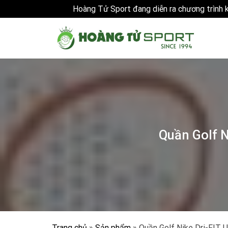
Hoàng Tử Sport đang diễn ra chương trình
Skip
to
content
Quần Golf N
Trang chủ
»
Sản phẩm
»
Quần Golf Nike Dri-FIT 