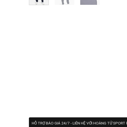
HỖ TRỢ BÁO GIÁ 24/7 - LIÊN HỆ VỚI HOÀNG TỬ SPORT 