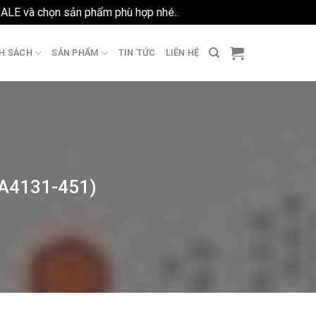
SALE và chọn sản phẩm phù hợp nhé..
Bỏ qua
H SÁCH
SẢN PHẨM
TIN TỨC
LIÊN HỆ
(DA4131-451)