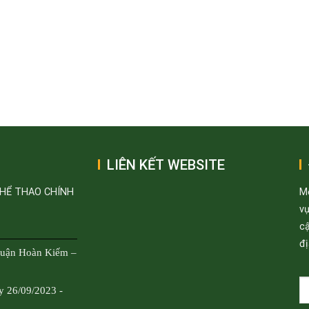
LIÊN KẾT WEBSITE
THỂ THAO CHÍNH
M
v
cậ
đị
Quận Hoàn Kiếm –
y 26/09/2023 -