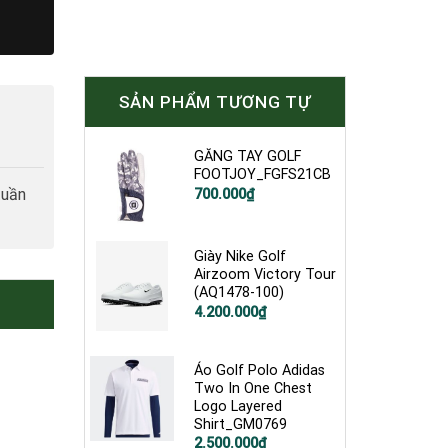
SẢN PHẨM TƯƠNG TỰ
GĂNG TAY GOLF
FOOTJOY_FGFS21CB
tuần
700.000
₫
Giày Nike Golf
Airzoom Victory Tour
(AQ1478-100)
Giá
Giá
4.200.000
₫
gốc
hiện
là:
tại
5.200.000₫.
là:
4.200.000₫.
Áo Golf Polo Adidas
Two In One Chest
Logo Layered
Shirt_GM0769
2.500.000
₫