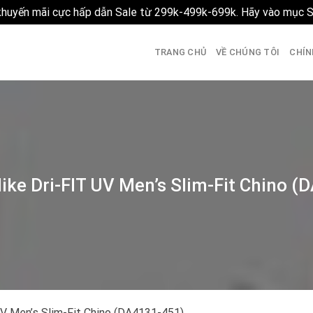
 khuyến mãi cực hấp dẫn Sale từ 299k-499k-699k. Hãy vào mục 
TRANG CHỦ
VỀ CHÚNG TÔI
CHÍN
ike Dri-FIT UV Men’s Slim-Fit Chino 
UV Men’s Slim-Fit Chino (DA4131-451)