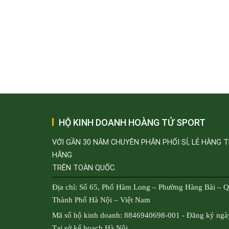
HỘ KINH DOANH HOÀNG TỬ SPORT
VỚI GẦN 30 NĂM CHUYÊN PHÂN PHỐI SỈ, LẺ HÀNG 
HÃNG
TRÊN TOÀN QUỐC.
Địa chỉ: Số 65, Phố Hàm Long – Phường Hàng Bài – 
Thành Phố Hà Nội – Việt Nam
Mã số hộ kinh doanh: 8846940698-001 - Đăng ký ngà
Tại sở kế hoạch Hà Nội