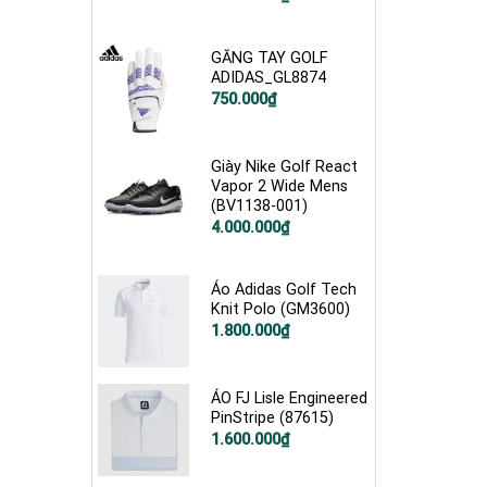
GĂNG TAY GOLF
ADIDAS_GL8874
750.000
₫
Giày Nike Golf React
Vapor 2 Wide Mens
(BV1138-001)
Giá
Giá
4.000.000
₫
gốc
hiện
là:
tại
5.000.000₫.
là:
4.000.000₫.
Áo Adidas Golf Tech
Knit Polo (GM3600)
1.800.000
₫
ÁO FJ Lisle Engineered
PinStripe (87615)
1.600.000
₫