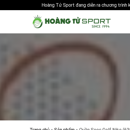
Hoàng Tử Sport đang diễn ra chương trình
Skip
to
content
Trang chủ
»
Sản phẩm
»
Quần Sooc Golf Nike (6