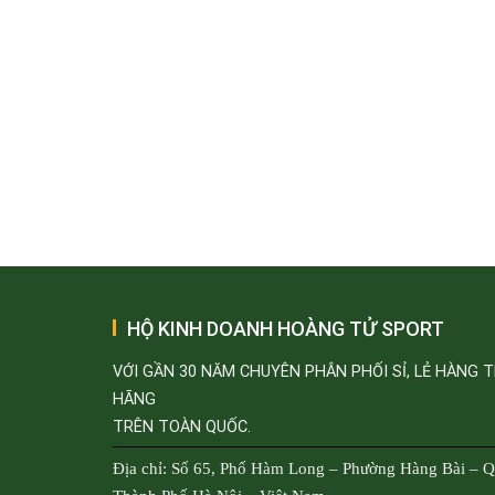
HỘ KINH DOANH HOÀNG TỬ SPORT
VỚI GẦN 30 NĂM CHUYÊN PHÂN PHỐI SỈ, LẺ HÀNG 
HÃNG
TRÊN TOÀN QUỐC.
Địa chỉ: Số 65, Phố Hàm Long – Phường Hàng Bài – 