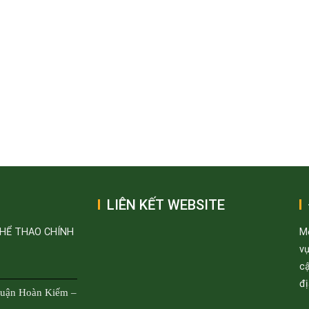
LIÊN KẾT WEBSITE
THỂ THAO CHÍNH
M
v
cậ
đị
Quận Hoàn Kiếm –