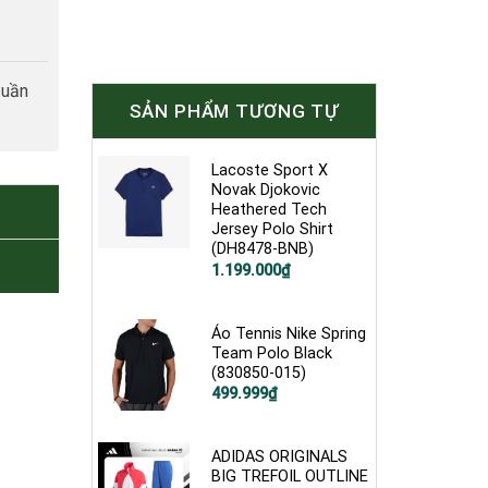
tuần
SẢN PHẨM TƯƠNG TỰ
Lacoste Sport X
Novak Djokovic
Heathered Tech
Jersey Polo Shirt
(DH8478-BNB)
Giá
Giá
1.199.000
₫
gốc
hiện
là:
tại
3.200.000₫.
là:
1.199.000₫.
Áo Tennis Nike Spring
Team Polo Black
(830850-015)
Giá
Giá
499.999
₫
gốc
hiện
là:
tại
900.000₫.
là:
499.999₫.
ADIDAS ORIGINALS
BIG TREFOIL OUTLINE