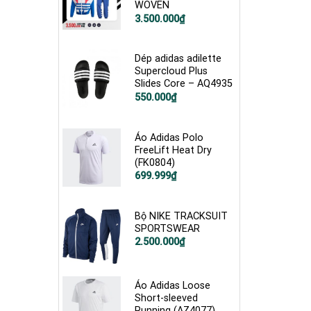
WOVEN
Giá
Giá
3.500.000
₫
gốc
hiện
là:
tại
4.800.000₫.
là:
3.500.000₫.
Dép adidas adilette
Supercloud Plus
Slides Core – AQ4935
Giá
Giá
550.000
₫
gốc
hiện
là:
tại
750.000₫.
là:
550.000₫.
Áo Adidas Polo
FreeLift Heat Dry
(FK0804)
Giá
Giá
699.999
₫
gốc
hiện
là:
tại
1.900.000₫.
là:
699.999₫.
Bộ NIKE TRACKSUIT
SPORTSWEAR
2.500.000
₫
Áo Adidas Loose
Short-sleeved
Running (AZ4077)