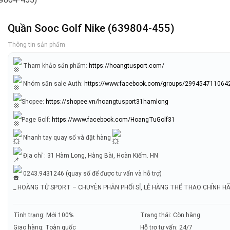
Quần Sooc Golf Nike (639804-455)
Thông tin sản phẩm
Tham khảo sản phẩm:
https://hoangtusport.com/
Nhóm săn sale Auth:
https://www.facebook.com/groups/299454711064
Shopee:
https://shopee.vn/hoangtusport31hamlong
Page Golf:
https://www.facebook.com/HoangTuGolf31
Nhanh tay quay số và đặt hàng
Địa chỉ : 31 Hàm Long, Hàng Bài, Hoàn Kiếm. HN
0243.9431246 (quay số để được tư vấn và hỗ trợ)
_ HOÀNG TỬ SPORT – CHUYÊN PHÂN PHỐI SỈ, LẺ HÀNG THỂ THAO CHÍNH H
Tình trạng: Mới 100%
Trạng thái: Còn hàng
Giao hàng: Toàn quốc
Hỗ trợ tư vấn: 24/7