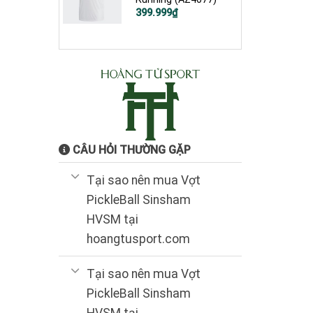
Giá
Giá
399.999
₫
gốc
hiện
là:
tại
800.000₫.
là:
399.999₫.
CÂU HỎI THƯỜNG GẶP
Tại sao nên mua Vợt
PickleBall Sinsham
HVSM tại
hoangtusport.com
Tại sao nên mua Vợt
PickleBall Sinsham
HVSM tại