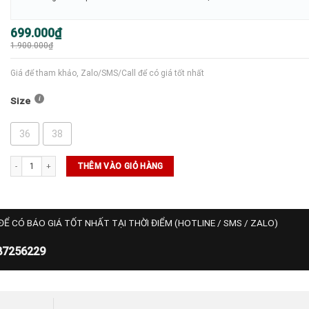
Giá
Giá
699.000
₫
gốc
hiện
1.900.000
₫
là:
tại
1.900.000₫.
là:
699.000₫.
Giá để tham khảo, Zalo/SMS/Call để có giá tốt nhất
Size
36
38
Quần Sooc Golf Nike (639804-455) số lượng
THÊM VÀO GIỎ HÀNG
ĐỂ CÓ BÁO GIÁ TỐT NHẤT TẠI THỜI ĐIỂM (HOTLINE / SMS / ZALO)
87256229