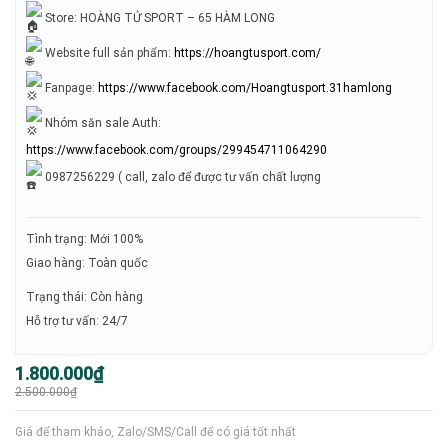
Store: HOÀNG TỬ SPORT – 65 HÀM LONG
Website full sản phẩm:
https://hoangtusport.com/
Fanpage:
https://www.facebook.com/Hoangtusport.31hamlong
Nhóm săn sale Auth:
https://www.facebook.com/groups/299454711064290
0987256229 ( call, zalo để được tư vấn chất lượng
Tình trạng: Mới 100%
Giao hàng: Toàn quốc
Trạng thái: Còn hàng
Hỗ trợ tư vấn: 24/7
Giá
Giá
1.800.000
₫
gốc
hiện
2.500.000
₫
là:
tại
2.500.000₫.
là:
1.800.000₫.
Giá để tham khảo, Zalo/SMS/Call để có giá tốt nhất