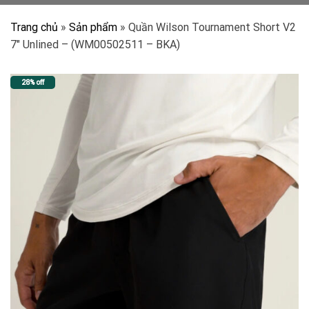
Trang chủ
»
Sản phẩm
»
Quần Wilson Tournament Short V2
7″ Unlined – (WM00502511 – BKA)
28% off