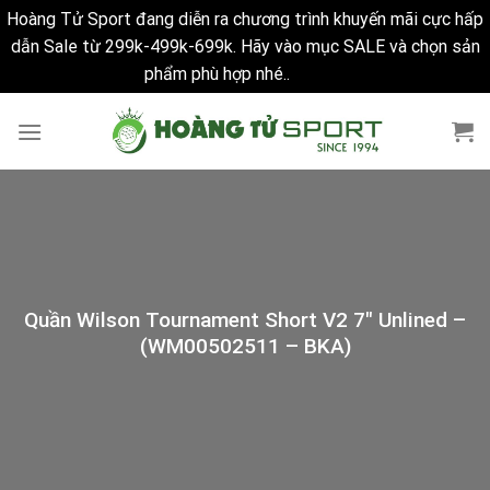
Hoàng Tử Sport đang diễn ra chương trình khuyến mãi cực hấp
dẫn Sale từ 299k-499k-699k. Hãy vào mục SALE và chọn sản
phẩm phù hợp nhé..
Bỏ qua
Skip
to
content
Quần Wilson Tournament Short V2 7″ Unlined –
(WM00502511 – BKA)