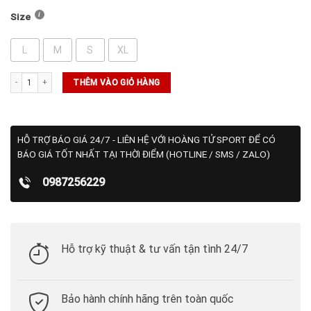
Size
L
M
S
XL
Quần Wilson Tournament Short V2 7" Unlined - (WM00502511 - BKA) số lượng
THÊM VÀO GIỎ HÀNG
HỖ TRỢ BÁO GIÁ 24/7 - LIÊN HỆ VỚI HOÀNG TỬ SPORT ĐỂ CÓ
BÁO GIÁ TỐT NHẤT TẠI THỜI ĐIỂM (HOTLINE / SMS / ZALO)
0987256229
Hỗ trợ kỹ thuật & tư vấn tận tình 24/7
Bảo hành chính hãng trên toàn quốc