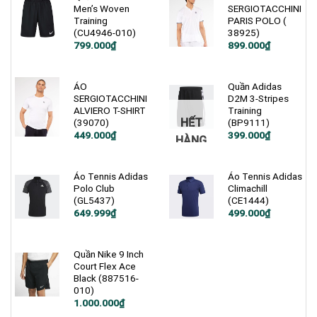
Men’s Woven
SERGIOTACCHINI
Training
PARIS POLO (
(CU4946-010)
38925)
Giá
Giá
799.000
₫
899.000
₫
gốc
hiện
là:
tại
1.200.000₫.
là:
799.000₫.
ÁO
Quần Adidas
SERGIOTACCHINI
D2M 3-Stripes
ALVIERO T-SHIRT
Training
HẾT
(39070)
(BP9111)
Giá
Giá
449.000
₫
399.000
₫
HÀNG
gốc
hiện
là:
tại
900.000₫.
là:
399.000₫.
Áo Tennis Adidas
Áo Tennis Adidas
Polo Club
Climachill
(GL5437)
(CE1444)
Giá
Giá
Giá
Giá
649.999
₫
499.000
₫
gốc
hiện
gốc
hiện
là:
tại
là:
tại
850.000₫.
là:
1.200.000₫.
là:
649.999₫.
499.000₫.
Quần Nike 9 Inch
Court Flex Ace
Black (887516-
010)
Giá
Giá
1.000.000
₫
gốc
hiện