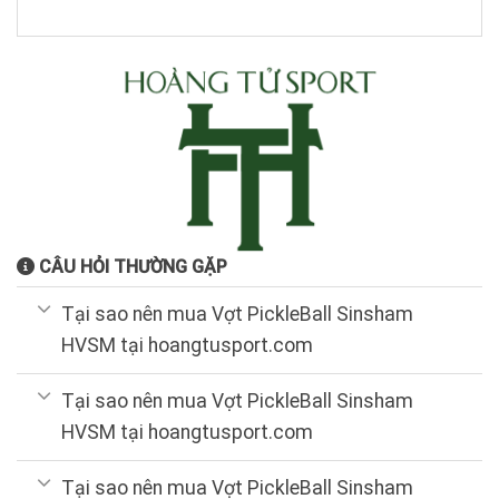
là:
tại
1.600.000₫.
là:
1.000.000₫.
CÂU HỎI THƯỜNG GẶP
Tại sao nên mua Vợt PickleBall Sinsham
HVSM tại hoangtusport.com
Tại sao nên mua Vợt PickleBall Sinsham
HVSM tại hoangtusport.com
Tại sao nên mua Vợt PickleBall Sinsham