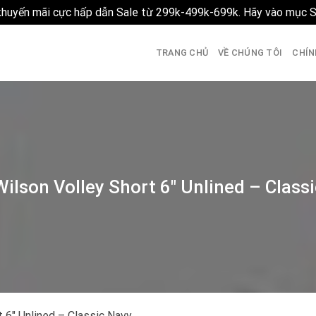
 khuyến mãi cực hấp dẫn Sale từ 299k-499k-699k. Hãy vào mục 
TRANG CHỦ
VỀ CHÚNG TÔI
CHÍN
ilson Volley Short 6″ Unlined – Class
 6″ Unlined – Classic Navy