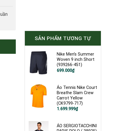
tuần
SẢN PHẨM TƯƠNG TỰ
Nike Men’s Summer
Woven 9 inch Short
(939266-451)
Giá
Giá
699.000
₫
gốc
hiện
là:
tại
1.200.000₫.
là:
699.000₫.
Áo Tennis Nike Court
Breathe Slam Crew
Carrot Yellow
(CK9799-717)
Giá
Giá
1.699.999
₫
gốc
hiện
là:
tại
2.600.000₫.
là:
1.699.999₫.
ÁO SERGIOTACCHINI