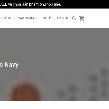
SALE và chọn sản phẩm phù hợp nhé..
Bỏ qua
H SÁCH
SẢN PHẨM
TIN TỨC
LIÊN HỆ
ic Navy