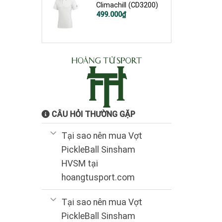
Climachill (CD3200)
Giá
Giá
499.000
₫
gốc
hiện
là:
tại
1.200.000₫.
là:
499.000₫.
CÂU HỎI THƯỜNG GẶP
Tại sao nên mua Vợt
PickleBall Sinsham
HVSM tại
hoangtusport.com
Tại sao nên mua Vợt
PickleBall Sinsham