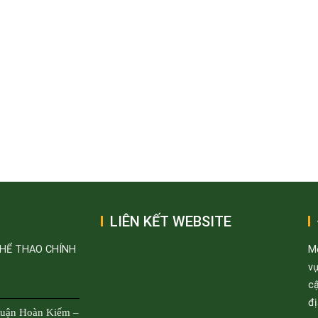
LIÊN KẾT WEBSITE
THỂ THAO CHÍNH
M
v
cậ
đị
Quận Hoàn Kiếm –