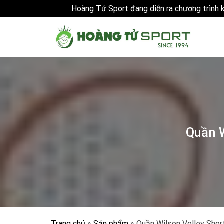
Hoàng Tử Sport đang diễn ra chương trình
Skip
to
content
Quần W
Trang chủ
»
Sản phẩm
»
Quần Wilson Volley Short