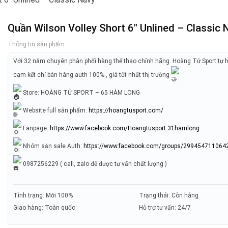
Quần Wilson Volley Short 6″ Unlined – Classic 
Thông tin sản phẩm
Với 32 năm chuyên phân phối hàng thể thao chính hãng. Hoàng Tử Sport tự 
cam kết chỉ bán hàng auth 100% , giá tốt nhất thị trường
Store: HOÀNG TỬ SPORT – 65 HÀM LONG
Website full sản phẩm:
https://hoangtusport.com/
Fanpage:
https://www.facebook.com/Hoangtusport.31hamlong
Nhóm săn sale Auth:
https://www.facebook.com/groups/299454711064
0987256229 ( call, zalo để được tư vấn chất lượng )
Tình trạng: Mới 100%
Trạng thái: Còn hàng
Giao hàng: Toàn quốc
Hỗ trợ tư vấn: 24/7