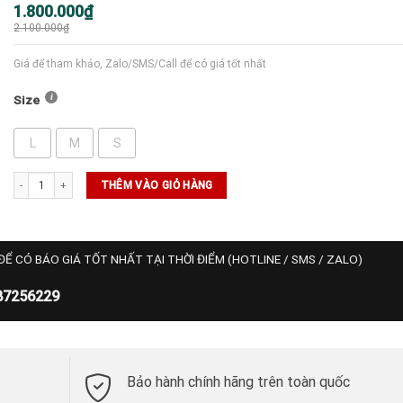
Giá
Giá
1.800.000
₫
gốc
hiện
2.100.000
₫
là:
tại
2.100.000₫.
là:
1.800.000₫.
Giá để tham khảo, Zalo/SMS/Call để có giá tốt nhất
Size
L
M
S
Quần Wilson Volley Short 6" Unlined - Classic Navy số lượng
THÊM VÀO GIỎ HÀNG
ĐỂ CÓ BÁO GIÁ TỐT NHẤT TẠI THỜI ĐIỂM (HOTLINE / SMS / ZALO)
87256229
Bảo hành chính hãng trên toàn quốc