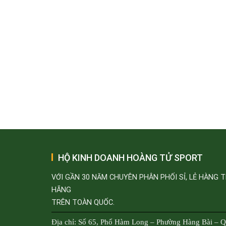
HỘ KINH DOANH HOÀNG TỬ SPORT
VỚI GẦN 30 NĂM CHUYÊN PHÂN PHỐI SỈ, LẺ HÀNG 
HÃNG
TRÊN TOÀN QUỐC.
Địa chỉ: Số 65, Phố Hàm Long – Phường Hàng Bài – 