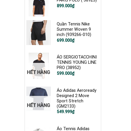
PARIS POLO ( 38925)
899.000
₫
Quần Tennis Nike
Summer Woven 9
inch (939266-010)
Giá
Giá
699.000
₫
gốc
hiện
là:
tại
1.200.000₫.
là:
699.000₫.
ÁO SERGIOTACCHINI
TENNIS YOUNG LINE
PRO (38952)
HẾT HÀNG
Giá
Giá
599.000
₫
gốc
hiện
là:
tại
1.200.000₫.
là:
599.000₫.
Áo Adidas Aeroready
Designed 2 Move
Sport Stretch
HẾT HÀNG
(GM2133)
Giá
Giá
549.999
₫
gốc
hiện
là:
tại
900.000₫.
là:
549.999₫.
Áo Tennis Adidas