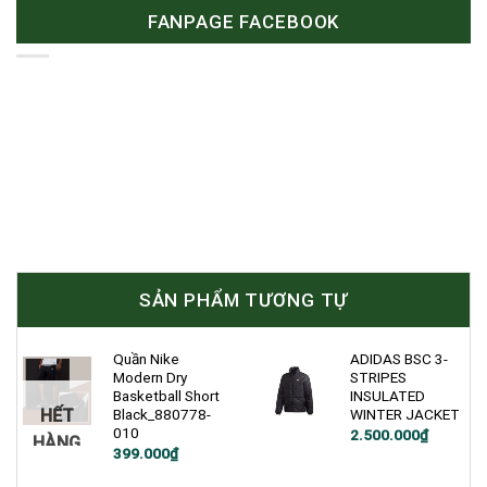
FANPAGE FACEBOOK
SẢN PHẨM TƯƠNG TỰ
Quần Nike
ADIDAS BSC 3-
Modern Dry
STRIPES
Basketball Short
INSULATED
HẾT
Black_880778-
WINTER JACKET
010
Giá
Giá
2.500.000
₫
HÀNG
gốc
hiện
Giá
Giá
399.000
₫
là:
tại
gốc
hiện
3.500.000₫.
là:
là:
tại