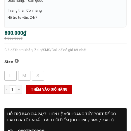
Giao hàng: Toàn quốc
Trạng thái: Còn hàng
Hỗ trợ tư vấn: 24/7
Giá
Giá
800.000
₫
gốc
hiện
1.300.000
₫
là:
tại
1.300.000₫.
là:
800.000₫.
Giá để tham khảo, Zalo/SMS/Call để có giá tốt nhất
Size
L
M
S
SALE ADIDAS số lượng
THÊM VÀO GIỎ HÀNG
HỖ TRỢ BÁO GIÁ 24/7 - LIÊN HỆ VỚI HOÀNG TỬ SPORT ĐỂ CÓ
BÁO GIÁ TỐT NHẤT TẠI THỜI ĐIỂM (HOTLINE / SMS / ZALO)