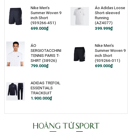
2.500.000₫.
900.000₫.
là:
399.000₫.
Nike Men’s
Áo Adidas Loose
Summer Woven 9
Short-sleeved
inch Short
Running
(939266-451)
(AZ4077)
Giá
Giá
Giá
Giá
699.000
₫
399.999
₫
gốc
hiện
gốc
hiện
là:
tại
là:
tại
1.200.000₫.
là:
800.000₫.
là:
699.000₫.
399.999₫.
ÁO
Nike Men’s
SERGIOTACCHINI
Summer Woven 9
TENNIS PARIS T-
inch Short
SHIRT (38926)
(939266-011)
Giá
Giá
799.000
₫
699.000
₫
gốc
hiện
là:
tại
1.200.000₫.
là:
699.000₫.
ADIDAS TREFOIL
ESSENTIALS
TRACKSUIT
Giá
Giá
1.900.000
₫
gốc
hiện
là:
tại
2.500.000₫.
là:
1.900.000₫.