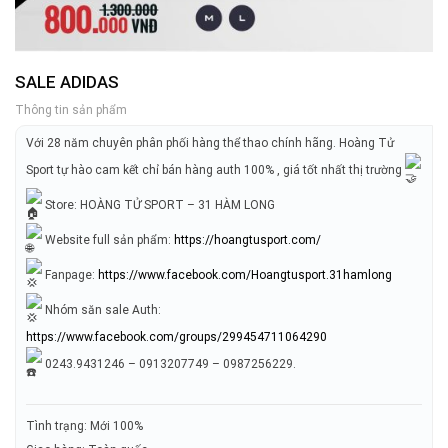
SALE ADIDAS
Thông tin sản phẩm
Với 28 năm chuyên phân phối hàng thể thao chính hãng. Hoàng Tử
Sport tự hào cam kết chỉ bán hàng auth 100% , giá tốt nhất thị trường
Store: HOÀNG TỬ SPORT – 31 HÀM LONG
Website full sản phẩm:
https://hoangtusport.com/
Fanpage:
https://www.facebook.com/Hoangtusport.31hamlong
Nhóm săn sale Auth:
https://www.facebook.com/groups/299454711064290
0243.9431246 – 0913207749 – 0987256229.
Tình trạng: Mới 100%