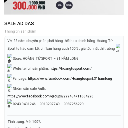
SALE ADIDAS
Thông tin sản phẩm
Với 28 năm chuyên phân phối hàng thể thao chính hãng. Hoàng Tử
Sport tự hào cam kết chỉ bán hàng auth 100% , giá tốt nhất thị trường
Store: HOÀNG TỬ SPORT – 31 HÀM LONG
Website full sản phẩm:
https://hoangtusport.com/
Fanpage:
https://www.facebook.com/Hoangtusport.31hamlong
Nhóm săn sale Auth:
https://www.facebook.com/groups/299454711064290
0243.9431246 – 0913207749 – 0987256229.
Tình trạng: Mới 100%