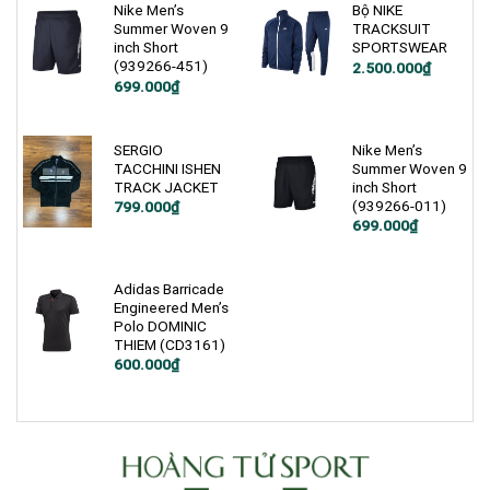
2.500.000₫.
Nike Men’s
Bộ NIKE
Summer Woven 9
TRACKSUIT
inch Short
SPORTSWEAR
(939266-451)
2.500.000
₫
Giá
Giá
699.000
₫
gốc
hiện
là:
tại
1.200.000₫.
là:
699.000₫.
SERGIO
Nike Men’s
TACCHINI ISHEN
Summer Woven 9
TRACK JACKET
inch Short
(939266-011)
Giá
Giá
799.000
₫
gốc
hiện
Giá
Giá
699.000
₫
là:
tại
gốc
hiện
1.000.000₫.
là:
là:
tại
799.000₫.
1.200.000₫.
là:
699.000₫.
Adidas Barricade
Engineered Men’s
Polo DOMINIC
THIEM (CD3161)
Giá
Giá
600.000
₫
gốc
hiện
là:
tại
1.200.000₫.
là:
600.000₫.