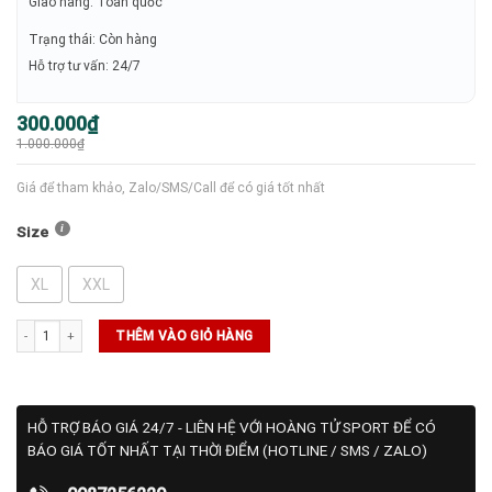
Giao hàng: Toàn quốc
Trạng thái: Còn hàng
Hỗ trợ tư vấn: 24/7
Giá
Giá
300.000
₫
gốc
hiện
1.000.000
₫
là:
tại
1.000.000₫.
là:
300.000₫.
Giá để tham khảo, Zalo/SMS/Call để có giá tốt nhất
Size
XL
XXL
SALE ADIDAS số lượng
THÊM VÀO GIỎ HÀNG
HỖ TRỢ BÁO GIÁ 24/7 - LIÊN HỆ VỚI HOÀNG TỬ SPORT ĐỂ CÓ
BÁO GIÁ TỐT NHẤT TẠI THỜI ĐIỂM (HOTLINE / SMS / ZALO)