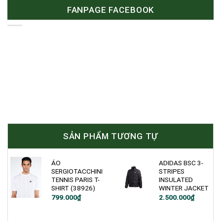
FANPAGE FACEBOOK
SẢN PHẨM TƯƠNG TỰ
ÁO
ADIDAS BSC 3-
SERGIOTACCHINI
STRIPES
TENNIS PARIS T-
INSULATED
SHIRT (38926)
WINTER JACKET
Giá
Giá
799.000
₫
2.500.000
₫
gốc
hiện
là:
tại
3.500.000₫.
là: